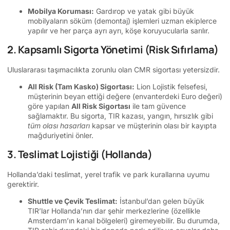
Mobilya Koruması:
Gardırop ve yatak gibi büyük
mobilyaların söküm (demontaj) işlemleri uzman ekiplerce
yapılır ve her parça ayrı ayrı, köşe koruyucularla sarılır.
2. Kapsamlı Sigorta Yönetimi (Risk Sıfırlama)
Uluslararası taşımacılıkta zorunlu olan CMR sigortası yetersizdir.
All Risk (Tam Kasko) Sigortası:
Lion Lojistik felsefesi,
müşterinin beyan ettiği değere (envanterdeki Euro değeri)
göre yapılan
All Risk Sigortası
ile tam güvence
sağlamaktır. Bu sigorta, TIR kazası, yangın, hırsızlık gibi
tüm olası hasarları
kapsar ve müşterinin olası bir kayıpta
mağduriyetini önler.
3. Teslimat Lojistiği (Hollanda)
Hollanda’daki teslimat, yerel trafik ve park kurallarına uyumu
gerektirir.
Shuttle ve Çevik Teslimat:
İstanbul’dan gelen büyük
TIR’lar Hollanda’nın dar şehir merkezlerine (özellikle
Amsterdam’ın kanal bölgeleri) giremeyebilir. Bu durumda,