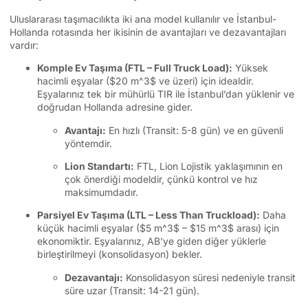
Uluslararası taşımacılıkta iki ana model kullanılır ve İstanbul-
Hollanda rotasında her ikisinin de avantajları ve dezavantajları
vardır:
Komple Ev Taşıma (FTL – Full Truck Load):
Yüksek
hacimli eşyalar (
$20 m^3$
ve üzeri) için idealdir.
Eşyalarınız tek bir mühürlü TIR ile İstanbul’dan yüklenir ve
doğrudan Hollanda adresine gider.
Avantajı:
En hızlı (Transit: 5-8 gün) ve en güvenli
yöntemdir.
Lion Standartı:
FTL, Lion Lojistik yaklaşımının en
çok önerdiği modeldir, çünkü kontrol ve hız
maksimumdadır.
Parsiyel Ev Taşıma (LTL – Less Than Truckload):
Daha
küçük hacimli eşyalar (
$5 m^3$
–
$15 m^3$
arası) için
ekonomiktir. Eşyalarınız, AB’ye giden diğer yüklerle
birleştirilmeyi (konsolidasyon) bekler.
Dezavantajı:
Konsolidasyon süresi nedeniyle transit
süre uzar (Transit: 14-21 gün).