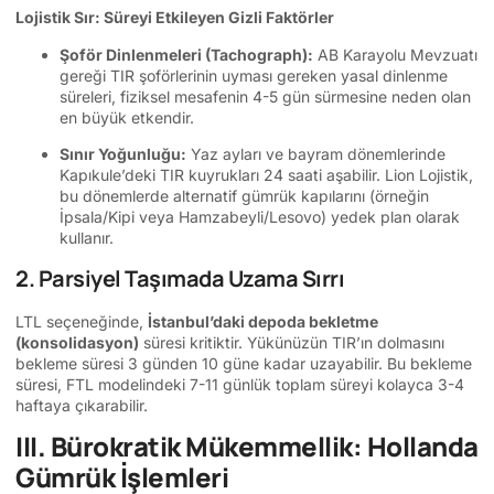
Lojistik Sır: Süreyi Etkileyen Gizli Faktörler
Şoför Dinlenmeleri (Tachograph):
AB Karayolu Mevzuatı
gereği TIR şoförlerinin uyması gereken yasal dinlenme
süreleri, fiziksel mesafenin 4-5 gün sürmesine neden olan
en büyük etkendir.
Sınır Yoğunluğu:
Yaz ayları ve bayram dönemlerinde
Kapıkule’deki TIR kuyrukları 24 saati aşabilir. Lion Lojistik,
bu dönemlerde alternatif gümrük kapılarını (örneğin
İpsala/Kipi veya Hamzabeyli/Lesovo) yedek plan olarak
kullanır.
2. Parsiyel Taşımada Uzama Sırrı
LTL seçeneğinde,
İstanbul’daki depoda bekletme
(konsolidasyon)
süresi kritiktir. Yükünüzün TIR’ın dolmasını
bekleme süresi 3 günden 10 güne kadar uzayabilir. Bu bekleme
süresi, FTL modelindeki 7-11 günlük toplam süreyi kolayca 3-4
haftaya çıkarabilir.
III. Bürokratik Mükemmellik: Hollanda
Gümrük İşlemleri