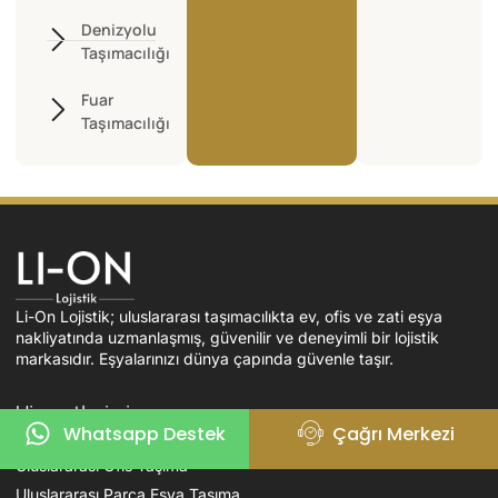
Denizyolu
Taşımacılığı
Fuar
Taşımacılığı
Li-On Lojistik; uluslararası taşımacılıkta ev, ofis ve zati eşya
nakliyatında uzmanlaşmış, güvenilir ve deneyimli bir lojistik
markasıdır. Eşyalarınızı dünya çapında güvenle taşır.
Hizmetlerimiz
Whatsapp Destek
Çağrı Merkezi
Uluslararası Evden Eve Nakliyat
Uluslararası Ofis Taşıma
Uluslararası Parça Eşya Taşıma