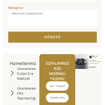
Mesajınız
GÖNDER
Hizmetlerimiz
EŞYALARINIZI
%20
Uluslararası
İNDIRIMLI
Evden Eve
Nakliyat
TAŞIYIN!
Uluslararası
Ofis
Taşımacılığı