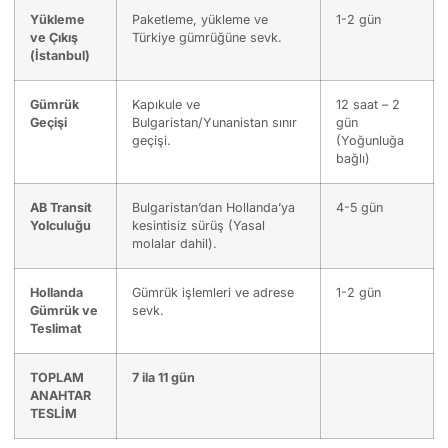
Yükleme
Paketleme, yükleme ve
1-2 gün
ve Çıkış
Türkiye gümrüğüne sevk.
(İstanbul)
Gümrük
Kapıkule ve
12 saat – 2
Geçişi
Bulgaristan/Yunanistan sınır
gün
geçişi.
(Yoğunluğa
bağlı)
AB Transit
Bulgaristan’dan Hollanda’ya
4-5 gün
Yolculuğu
kesintisiz sürüş (Yasal
molalar dahil).
Hollanda
Gümrük işlemleri ve adrese
1-2 gün
Gümrük ve
sevk.
Teslimat
TOPLAM
7 ila 11 gün
ANAHTAR
TESLİM