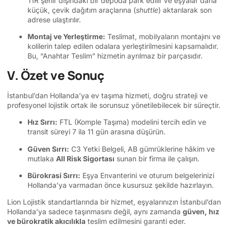
TIR şehir dışındaki bir depoda park edilir ve eşyalar daha
küçük, çevik dağıtım araçlarına (
shuttle
) aktarılarak son
adrese ulaştırılır.
Montaj ve Yerleştirme:
Teslimat, mobilyaların montajını ve
kolilerin talep edilen odalara yerleştirilmesini kapsamalıdır.
Bu, “Anahtar Teslim” hizmetin ayrılmaz bir parçasıdır.
V. Özet ve Sonuç
İstanbul’dan Hollanda’ya ev taşıma hizmeti, doğru strateji ve
profesyonel lojistik ortak ile sorunsuz yönetilebilecek bir süreçtir.
Hız Sırrı:
FTL (Komple Taşıma) modelini tercih edin ve
transit süreyi 7 ila 11 gün arasına düşürün.
Güven Sırrı:
C3 Yetki Belgeli, AB gümrüklerine hâkim ve
mutlaka
All Risk Sigortası
sunan bir firma ile çalışın.
Bürokrasi Sırrı:
Eşya Envanterini ve oturum belgelerinizi
Hollanda’ya varmadan önce kusursuz şekilde hazırlayın.
Lion Lojistik standartlarında bir hizmet, eşyalarınızın İstanbul’dan
Hollanda’ya sadece taşınmasını değil, aynı zamanda
güven, hız
ve bürokratik akıcılıkla
teslim edilmesini garanti eder.