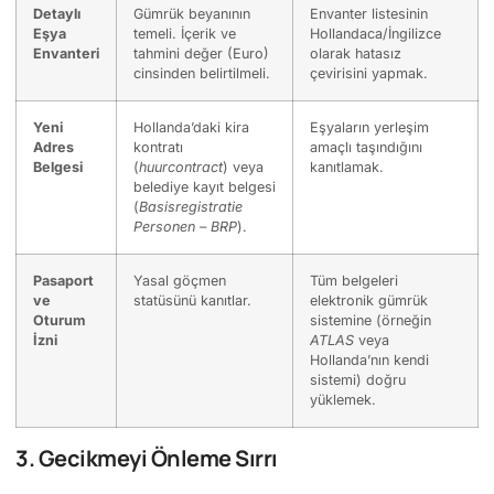
Detaylı
Gümrük beyanının
Envanter listesinin
Eşya
temeli. İçerik ve
Hollandaca/İngilizce
Envanteri
tahmini değer (Euro)
olarak hatasız
cinsinden belirtilmeli.
çevirisini yapmak.
Yeni
Hollanda’daki kira
Eşyaların yerleşim
Adres
kontratı
amaçlı taşındığını
Belgesi
(
huurcontract
) veya
kanıtlamak.
belediye kayıt belgesi
(
Basisregistratie
Personen – BRP
).
Pasaport
Yasal göçmen
Tüm belgeleri
ve
statüsünü kanıtlar.
elektronik gümrük
Oturum
sistemine (örneğin
İzni
ATLAS
veya
Hollanda’nın kendi
sistemi) doğru
yüklemek.
3. Gecikmeyi Önleme Sırrı