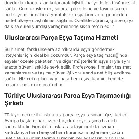
duydukları kadar alan kullanarak lojistik maliyetlerini düşürmesini
sağlar. Gümrük işlemleri, sigorta, paketleme ve taşıma süreci
profesyonel firmalarca yürütülerek eşyaların zarar görmeden
hedef ülkeye ulaştırılması sağlanır. Özellikle öğrenci, gurbetçi ya
da kısa süreli yurtdışı yerleşimlerinde sıkça tercih edilir.
Uluslararası Parça Eşya Taşıma Hizmeti
Bu hizmet, farklı ülkelere az miktarda eşya göndermek
isteyenler için ideal bir çözümdür. Parça eşya taşımacılığında
eşyalar özenle paketlenir ve diğer müşterilerin eşyalarıyla aynı
araçta güvenli şekilde sevk edilir. Profesyonel firmalar, teslimat
zamanlaması ve taşıma güvenliği konularında net bilgilendirme
sağlar. Hizmetin planlı yapılması, hem eşya kaybını hem de
hasar riskini minimuma indirir.
Türkiye Uluslararası Parça Eşya Taşımacılığı
Şirketi
Türkiye merkezli uluslararası parça eşya taşımacılığı şirketleri,
Avrupa başta olmak üzere birçok ülkeye taşıma hizmeti
sunmaktadır. Firmalar, uluslararası taşımacılıkta uzman
kadrolarıyla hem bireysel hem kurumsal müşterilere çözüm
üretir. Bu şirketler, taşıma sürecinin her aşamasını planlar ve