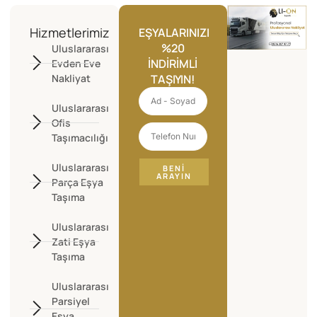
Hizmetlerimiz
EŞYALARINIZI
%20
Uluslararası
İNDIRIMLI
Evden Eve
Nakliyat
TAŞIYIN!
Uluslararası
Ofis
Taşımacılığı
Uluslararası
BENI
ARAYIN
Parça Eşya
Taşıma
Uluslararası
Zati Eşya
Taşıma
Uluslararası
Parsiyel
Eşya