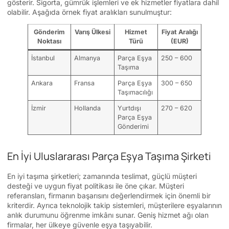
gösterir. Sigorta, gümrük işlemleri ve ek hizmetler fiyatlara dahil
olabilir. Aşağıda örnek fiyat aralıkları sunulmuştur:
Gönderim
Varış Ülkesi
Hizmet
Fiyat Aralığı
Noktası
Türü
(EUR)
İstanbul
Almanya
Parça Eşya
250 – 600
Taşıma
Ankara
Fransa
Parça Eşya
300 – 650
Taşımacılığı
İzmir
Hollanda
Yurtdışı
270 – 620
Parça Eşya
Gönderimi
En İyi Uluslararası Parça Eşya Taşıma Şirketi
En iyi taşıma şirketleri; zamanında teslimat, güçlü müşteri
desteği ve uygun fiyat politikası ile öne çıkar. Müşteri
referansları, firmanın başarısını değerlendirmek için önemli bir
kriterdir. Ayrıca teknolojik takip sistemleri, müşterilere eşyalarının
anlık durumunu öğrenme imkânı sunar. Geniş hizmet ağı olan
firmalar, her ülkeye güvenle eşya taşıyabilir.