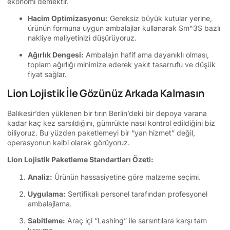
ekonomi demektir.
Hacim Optimizasyonu:
Gereksiz büyük kutular yerine,
ürünün formuna uygun ambalajlar kullanarak
$m^3$
bazlı
nakliye maliyetinizi düşürüyoruz.
Ağırlık Dengesi:
Ambalajın hafif ama dayanıklı olması,
toplam ağırlığı minimize ederek yakıt tasarrufu ve düşük
fiyat sağlar.
Lion Lojistik İle Gözünüz Arkada Kalmasın
Balıkesir’den yüklenen bir tırın Berlin’deki bir depoya varana
kadar kaç kez sarsıldığını, gümrükte nasıl kontrol edildiğini biz
biliyoruz. Bu yüzden paketlemeyi bir “yan hizmet” değil,
operasyonun kalbi olarak görüyoruz.
Lion Lojistik Paketleme Standartları Özeti:
Analiz:
Ürünün hassasiyetine göre malzeme seçimi.
Uygulama:
Sertifikalı personel tarafından profesyonel
ambalajlama.
Sabitleme:
Araç içi “Lashing” ile sarsıntılara karşı tam