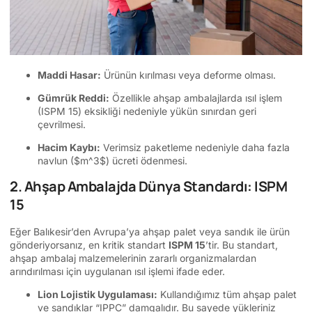
Maddi Hasar:
Ürünün kırılması veya deforme olması.
Gümrük Reddi:
Özellikle ahşap ambalajlarda ısıl işlem
(ISPM 15) eksikliği nedeniyle yükün sınırdan geri
çevrilmesi.
Hacim Kaybı:
Verimsiz paketleme nedeniyle daha fazla
navlun (
$m^3$
) ücreti ödenmesi.
2. Ahşap Ambalajda Dünya Standardı: ISPM
15
Eğer Balıkesir’den Avrupa’ya ahşap palet veya sandık ile ürün
gönderiyorsanız, en kritik standart
ISPM 15
’tir. Bu standart,
ahşap ambalaj malzemelerinin zararlı organizmalardan
arındırılması için uygulanan ısıl işlemi ifade eder.
Lion Lojistik Uygulaması:
Kullandığımız tüm ahşap palet
ve sandıklar “IPPC” damgalıdır. Bu sayede yükleriniz