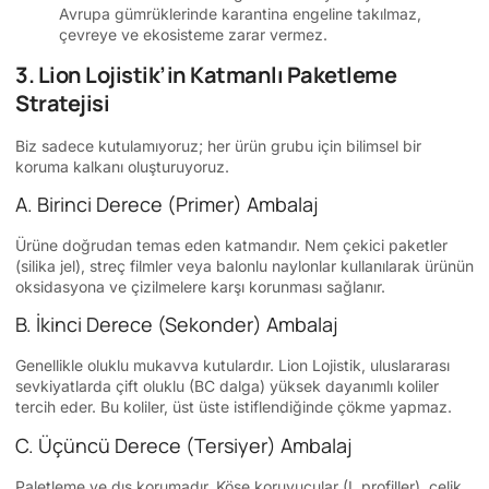
Avrupa gümrüklerinde karantina engeline takılmaz,
çevreye ve ekosisteme zarar vermez.
3. Lion Lojistik’in Katmanlı Paketleme
Stratejisi
Biz sadece kutulamıyoruz; her ürün grubu için bilimsel bir
koruma kalkanı oluşturuyoruz.
A. Birinci Derece (Primer) Ambalaj
Ürüne doğrudan temas eden katmandır. Nem çekici paketler
(silika jel), streç filmler veya balonlu naylonlar kullanılarak ürünün
oksidasyona ve çizilmelere karşı korunması sağlanır.
B. İkinci Derece (Sekonder) Ambalaj
Genellikle oluklu mukavva kutulardır. Lion Lojistik, uluslararası
sevkiyatlarda çift oluklu (BC dalga) yüksek dayanımlı koliler
tercih eder. Bu koliler, üst üste istiflendiğinde çökme yapmaz.
C. Üçüncü Derece (Tersiyer) Ambalaj
Paletleme ve dış korumadır. Köşe koruyucular (L profiller), çelik