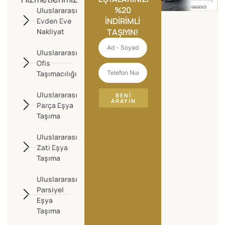
%20
Uluslararası
İNDIRIMLI
Evden Eve
Nakliyat
TAŞIYIN!
Uluslararası
Ofis
Taşımacılığı
Uluslararası
BENI
ARAYIN
Parça Eşya
Taşıma
Uluslararası
Zati Eşya
Taşıma
Uluslararası
Parsiyel
Eşya
Taşıma