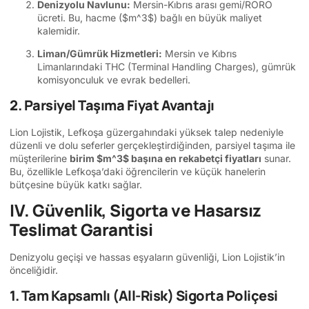
Denizyolu Navlunu:
Mersin-Kıbrıs arası gemi/RORO
ücreti. Bu, hacme (
$m^3$
) bağlı en büyük maliyet
kalemidir.
Liman/Gümrük Hizmetleri:
Mersin ve Kıbrıs
Limanlarındaki THC (Terminal Handling Charges), gümrük
komisyonculuk ve evrak bedelleri.
2. Parsiyel Taşıma Fiyat Avantajı
Lion Lojistik, Lefkoşa güzergahındaki yüksek talep nedeniyle
düzenli ve dolu seferler gerçekleştirdiğinden, parsiyel taşıma ile
müşterilerine
birim
$m^3$
başına en rekabetçi fiyatları
sunar.
Bu, özellikle Lefkoşa’daki öğrencilerin ve küçük hanelerin
bütçesine büyük katkı sağlar.
IV. Güvenlik, Sigorta ve Hasarsız
Teslimat Garantisi
Denizyolu geçişi ve hassas eşyaların güvenliği, Lion Lojistik’in
önceliğidir.
1. Tam Kapsamlı (All-Risk) Sigorta Poliçesi