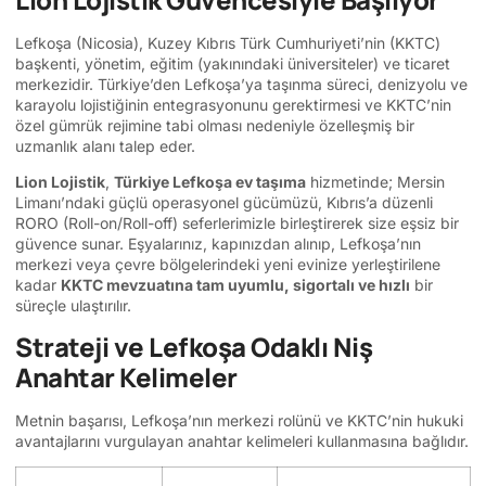
Lefkoşa (Nicosia), Kuzey Kıbrıs Türk Cumhuriyeti’nin (KKTC)
başkenti, yönetim, eğitim (yakınındaki üniversiteler) ve ticaret
merkezidir. Türkiye’den Lefkoşa’ya taşınma süreci, denizyolu ve
karayolu lojistiğinin entegrasyonunu gerektirmesi ve KKTC’nin
özel gümrük rejimine tabi olması nedeniyle özelleşmiş bir
uzmanlık alanı talep eder.
Lion Lojistik
,
Türkiye Lefkoşa ev taşıma
hizmetinde; Mersin
Limanı’ndaki güçlü operasyonel gücümüzü, Kıbrıs’a düzenli
RORO (Roll-on/Roll-off) seferlerimizle birleştirerek size eşsiz bir
güvence sunar. Eşyalarınız, kapınızdan alınıp, Lefkoşa’nın
merkezi veya çevre bölgelerindeki yeni evinize yerleştirilene
kadar
KKTC mevzuatına tam uyumlu, sigortalı ve hızlı
bir
süreçle ulaştırılır.
Strateji ve Lefkoşa Odaklı Niş
Anahtar Kelimeler
Metnin başarısı, Lefkoşa’nın merkezi rolünü ve KKTC’nin hukuki
avantajlarını vurgulayan anahtar kelimeleri kullanmasına bağlıdır.