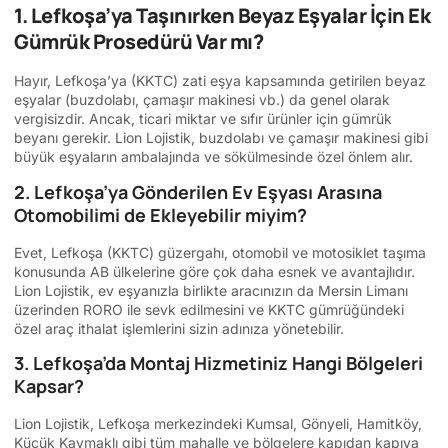
1. Lefkoşa’ya Taşınırken Beyaz Eşyalar İçin Ek
Gümrük Prosedürü Var mı?
Hayır, Lefkoşa’ya (KKTC) zati eşya kapsamında getirilen beyaz
eşyalar (buzdolabı, çamaşır makinesi vb.) da genel olarak
vergisizdir. Ancak, ticari miktar ve sıfır ürünler için gümrük
beyanı gerekir. Lion Lojistik, buzdolabı ve çamaşır makinesi gibi
büyük eşyaların ambalajında ve sökülmesinde özel önlem alır.
2. Lefkoşa’ya Gönderilen Ev Eşyası Arasına
Otomobilimi de Ekleyebilir miyim?
Evet, Lefkoşa (KKTC) güzergahı, otomobil ve motosiklet taşıma
konusunda AB ülkelerine göre çok daha esnek ve avantajlıdır.
Lion Lojistik, ev eşyanızla birlikte aracınızın da Mersin Limanı
üzerinden RORO ile sevk edilmesini ve KKTC gümrüğündeki
özel araç ithalat işlemlerini sizin adınıza yönetebilir.
3. Lefkoşa’da Montaj Hizmetiniz Hangi Bölgeleri
Kapsar?
Lion Lojistik, Lefkoşa merkezindeki Kumsal, Gönyeli, Hamitköy,
Küçük Kaymaklı gibi tüm mahalle ve bölgelere kapıdan kapıya