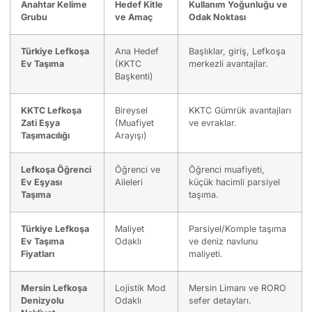
Anahtar Kelime
Hedef Kitle
Kullanım Yoğunluğu ve
Grubu
ve Amaç
Odak Noktası
Türkiye Lefkoşa
Ana Hedef
Başlıklar, giriş, Lefkoşa
Ev Taşıma
(KKTC
merkezli avantajlar.
Başkenti)
KKTC Lefkoşa
Bireysel
KKTC Gümrük avantajları
Zati Eşya
(Muafiyet
ve evraklar.
Taşımacılığı
Arayışı)
Lefkoşa Öğrenci
Öğrenci ve
Öğrenci muafiyeti,
Ev Eşyası
Aileleri
küçük hacimli parsiyel
Taşıma
taşıma.
Türkiye Lefkoşa
Maliyet
Parsiyel/Komple taşıma
Ev Taşıma
Odaklı
ve deniz navlunu
Fiyatları
maliyeti.
Mersin Lefkoşa
Lojistik Mod
Mersin Limanı ve RORO
Denizyolu
Odaklı
sefer detayları.