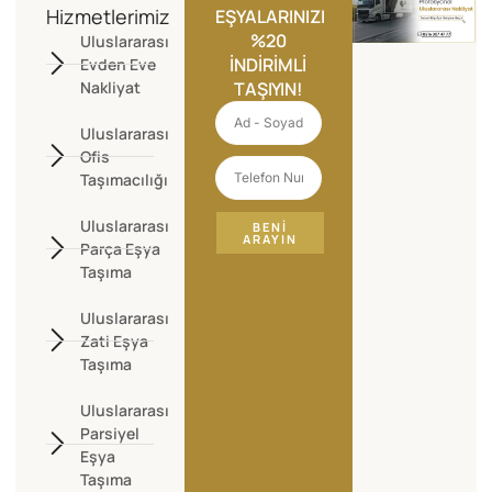
Hizmetlerimiz
EŞYALARINIZI
%20
Uluslararası
İNDIRIMLI
Evden Eve
Nakliyat
TAŞIYIN!
Uluslararası
Ofis
Taşımacılığı
Uluslararası
BENI
ARAYIN
Parça Eşya
Taşıma
Uluslararası
Zati Eşya
Taşıma
Uluslararası
Parsiyel
Eşya
Taşıma