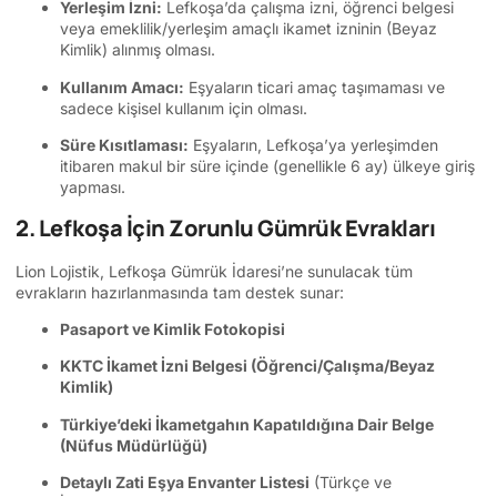
Yerleşim İzni:
Lefkoşa’da çalışma izni, öğrenci belgesi
veya emeklilik/yerleşim amaçlı ikamet izninin (Beyaz
Kimlik) alınmış olması.
Kullanım Amacı:
Eşyaların ticari amaç taşımaması ve
sadece kişisel kullanım için olması.
Süre Kısıtlaması:
Eşyaların, Lefkoşa’ya yerleşimden
itibaren makul bir süre içinde (genellikle 6 ay) ülkeye giriş
yapması.
2. Lefkoşa İçin Zorunlu Gümrük Evrakları
Lion Lojistik, Lefkoşa Gümrük İdaresi’ne sunulacak tüm
evrakların hazırlanmasında tam destek sunar:
Pasaport ve Kimlik Fotokopisi
KKTC İkamet İzni Belgesi (Öğrenci/Çalışma/Beyaz
Kimlik)
Türkiye’deki İkametgahın Kapatıldığına Dair Belge
(Nüfus Müdürlüğü)
Detaylı Zati Eşya Envanter Listesi
(Türkçe ve