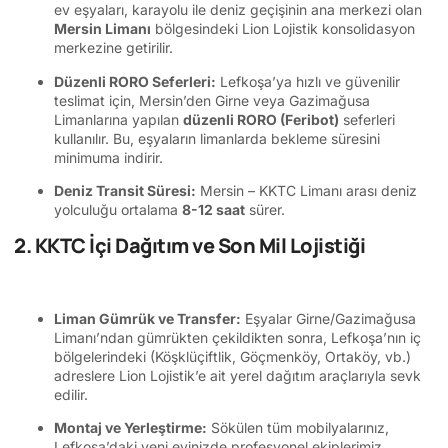
ev eşyaları, karayolu ile deniz geçişinin ana merkezi olan
Mersin Limanı
bölgesindeki Lion Lojistik konsolidasyon
merkezine getirilir.
Düzenli RORO Seferleri:
Lefkoşa’ya hızlı ve güvenilir
teslimat için, Mersin’den Girne veya Gazimağusa
Limanlarına yapılan
düzenli RORO (Feribot)
seferleri
kullanılır. Bu, eşyaların limanlarda bekleme süresini
minimuma indirir.
Deniz Transit Süresi:
Mersin – KKTC Limanı arası deniz
yolculuğu ortalama
8-12 saat
sürer.
2. KKTC İçi Dağıtım ve Son Mil Lojistiği
Liman Gümrük ve Transfer:
Eşyalar Girne/Gazimağusa
Limanı’ndan gümrükten çekildikten sonra, Lefkoşa’nın iç
bölgelerindeki (Köşklüçiftlik, Göçmenköy, Ortaköy, vb.)
adreslere Lion Lojistik’e ait yerel dağıtım araçlarıyla sevk
edilir.
Montaj ve Yerleştirme:
Sökülen tüm mobilyalarınız,
Lefkoşa’daki yeni evinizde profesyonel ekiplerimiz