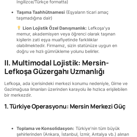
İngilizce/Türkçe formatta)
Taşıma Taahhütnamesi
(Eşyaların ticari amaç
taşımadığına dair)
Lion Lojistik Özel Danışmanlık:
Lefkoşa’ya
memur, akademisyen veya öğrenci olarak taşınan
kişilerin zati eşya muafiyetinde farklılıklar
olabilmektedir. Firmamız, sizin statünüze uygun en
doğru ve hızlı gümrükleme yolunu belirler.
II. Multimodal Lojistik: Mersin-
Lefkoşa Güzergahı Uzmanlığı
Lefkoşa, ada içerisindeki merkezi konumu nedeniyle, Girne ve
Gazimağusa limanları üzerinden karayolu ile hızlıca erişilebilen
bir merkezdir.
1. Türkiye Operasyonu: Mersin Merkezi Güç
Toplama ve Konsolidasyon:
Türkiye’nin tüm büyük
şehirlerinden (Ankara, İstanbul, İzmir, Antalya vb.) alınan