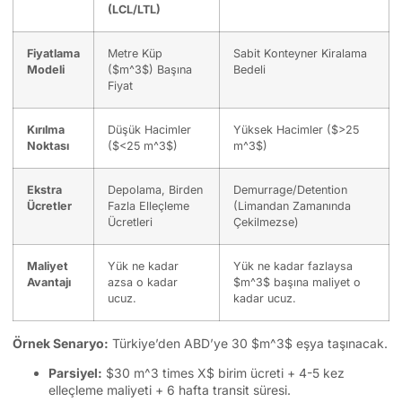
(LCL/LTL)
Fiyatlama
Metre Küp
Sabit Konteyner Kiralama
Modeli
(
$m^3$
) Başına
Bedeli
Fiyat
Kırılma
Düşük Hacimler
Yüksek Hacimler (
$>25
Noktası
(
$<25 m^3$
)
m^3$
)
Ekstra
Depolama, Birden
Demurrage/Detention
Ücretler
Fazla Elleçleme
(Limandan Zamanında
Ücretleri
Çekilmezse)
Maliyet
Yük ne kadar
Yük ne kadar fazlaysa
Avantajı
azsa o kadar
$m^3$
başına maliyet o
ucuz.
kadar ucuz.
Örnek Senaryo:
Türkiye’den ABD’ye 30
$m^3$
eşya taşınacak.
Parsiyel:
$30 m^3 times X$
birim ücreti + 4-5 kez
elleçleme maliyeti + 6 hafta transit süresi.