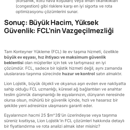
(korsanlık, kötü hava koşulları) veya liman tıkanıklıkları
(congestion) gibi risklere karşı en iyi sigorta ve rota
optimizasyonu çözümlerini sunar.
Sonuç: Büyük Hacim, Yüksek
Güvenlik: FCL’nin Vazgeçilmezliği
Tam Konteyner Yükleme (FCL) ile ev taşıma hizmeti, özellikle
büyük ev eşyası, hız ihtiyacı ve maksimum güvenlik
beklentisi
olan müşteriler için tek ve tartışmasız en iyi
çözümdür. FCL, sadece bir lojistik hizmeti değil, aynı zamanda
uluslararası taşınma sürecinde
huzur ve kontrol
satın almaktır.
Lion Lojistik, büyük ölçekli ve okyanus aşırı evden eve nakliyatta
sahip olduğu FCL uzmanlığı, küresel ağ bağlantıları ve anahtar
teslim gümrük danışmanlığı ile eşyalarınızın, dünyanın neresinde
olursa olsun, mühürlü bir güvenlik içinde, hızlı ve hasarsız bir
şekilde yeni adresinize ulaşmasını garanti eder.
Eşyalarınızın hacmi 25
$m^3$
‘ün üzerindeyse veya taşınma
süreniz kısıtlıysa, Lion Lojistik’in FCL çözümleri hakkında detaylı
bir fiyatlandırma ve rota analizi almak ister misiniz?