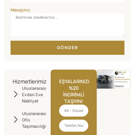
Mesajınız
GÖNDER
Hizmetlerimiz
EŞYALARINIZI
%20
Uluslararası
İNDIRIMLI
Evden Eve
Nakliyat
TAŞIYIN!
Uluslararası
Ofis
Taşımacılığı