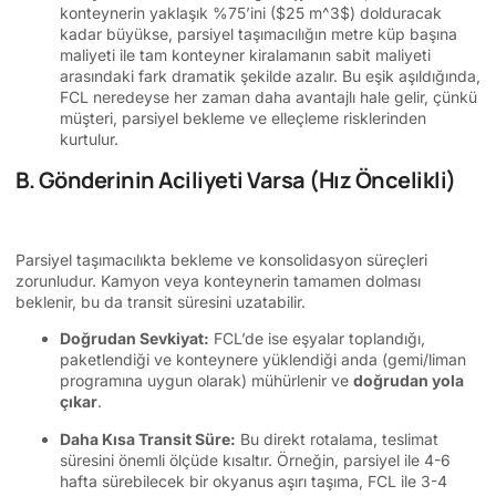
konteynerin yaklaşık %75’ini (
$25 m^3$
) dolduracak
kadar büyükse, parsiyel taşımacılığın metre küp başına
maliyeti ile tam konteyner kiralamanın sabit maliyeti
arasındaki fark dramatik şekilde azalır. Bu eşik aşıldığında,
FCL neredeyse her zaman daha avantajlı hale gelir, çünkü
müşteri, parsiyel bekleme ve elleçleme risklerinden
kurtulur.
B. Gönderinin Aciliyeti Varsa (Hız Öncelikli)
Parsiyel taşımacılıkta bekleme ve konsolidasyon süreçleri
zorunludur. Kamyon veya konteynerin tamamen dolması
beklenir, bu da transit süresini uzatabilir.
Doğrudan Sevkiyat:
FCL’de ise eşyalar toplandığı,
paketlendiği ve konteynere yüklendiği anda (gemi/liman
programına uygun olarak) mühürlenir ve
doğrudan yola
çıkar
.
Daha Kısa Transit Süre:
Bu direkt rotalama, teslimat
süresini önemli ölçüde kısaltır. Örneğin, parsiyel ile 4-6
hafta sürebilecek bir okyanus aşırı taşıma, FCL ile 3-4