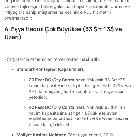
değildir; ancak belirli koşullar altında, lojistik açıdan en mantıklı
ve avantajlı seçim haline gelir. Lion Lojistik, aşağıdaki durum ve
ihtiyaçlara sahip müşterilerine kesinlikle FCL hizmetini
önermektedir:
A. Eşya Hacmi Çok Büyükse (33
$m^3$
ve
Üzeri)
FCL’yi tercih etmenin en temel nedeni
hacimdir
.
Standart Konteyner Kapasiteleri:
20 Feet DC (Dry Container):
Yaklaşık 33
$m^3$
hacim kapasitesine sahiptir. Bu, genellikle 3+1 veya
4+1 daire eşyası, hatta küçük bir villa eşyası için
yeterlidir.
40 Feet DC (Dry Container):
Yaklaşık 67
$m^3$
hacim kapasitesine sahiptir. Büyük aile evleri,
malikâneler ve yüksek hacimli antika/sanat eşyası
taşıyanlar için idealdir.
Maliyet Kırılma Noktası:
Eğer eşya hacmi, 20’lik