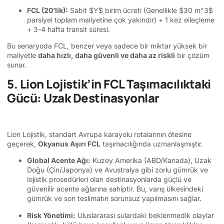
FCL (20’lik):
Sabit
$Y$
birim ücreti (Genellikle
$30 m^3$
parsiyel toplam maliyetine çok yakındır) + 1 kez elleçleme
+ 3-4 hafta transit süresi.
Bu senaryoda FCL, benzer veya sadece bir miktar yüksek bir
maliyetle
daha hızlı, daha güvenli ve daha az riskli
bir çözüm
sunar.
5. Lion Lojistik’in FCL Taşımacılıktaki
Gücü: Uzak Destinasyonlar
Lion Lojistik, standart Avrupa karayolu rotalarının ötesine
geçerek,
Okyanus Aşırı FCL
taşımacılığında uzmanlaşmıştır.
Global Acente Ağı:
Kuzey Amerika (ABD/Kanada), Uzak
Doğu (Çin/Japonya) ve Avustralya gibi zorlu gümrük ve
lojistik prosedürleri olan destinasyonlarda güçlü ve
güvenilir acente ağlarına sahiptir. Bu, varış ülkesindeki
gümrük ve son teslimatın sorunsuz yapılmasını sağlar.
Risk Yönetimi:
Uluslararası sulardaki beklenmedik olaylar