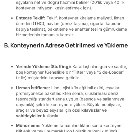
eşyaların net ve doğru hacmini belirler (20’lik veya 40’lık
konteyner ihtiyacını kesinleştirmek için).
Entegre Teklif:
Teklif, konteyner kiralama maliyeti, liman
ücretleri (THC), navlun (deniz taşıma), sigorta, kapıdan
kapıya teslimat, paketleme ve anahtar teslim gümrükleme
hizmetlerinin tamamını kapsar.
B. Konteynerin Adrese Getirilmesi ve Yükleme
Yerinde Yükleme (Stuffing):
Kararlaştırılan gün ve saatte,
boş konteyner (Genellikle bir “Tilter” veya “Side-Loader”
tır ile) müşterinin kapısına getirilir.
Uzman İstifleme:
Lion Lojistik’in eğitimli ekibi, eşyaları
profesyonelce paketledikten sonra, uluslararası deniz
taşımacılığı standartlarına uygun (basınca ve sallanmaya
dayanıklı) şekilde konteynere yükler. Büyük mobilyalar,
araçlar ve beyaz eşyalar için özel
kılavuzlar ve
sabitleyiciler
kullanılır.
Mühürleme:
Yükleme tamamlandıktan sonra konteyner
kilitlenir ve tekil numaralı Lion Lojistik güvenlik mührü