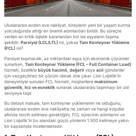
Uluslararası evden eve nakliyat, bireylerin yeni bir yaşam kurma
yolculuğunda attığı en önemli adımlardan biridir. Bu süreçte
verilen en kritik lojistik kararlardan biri ise eşyaların taşıma
şeklidir:
Parsiyel (LCL/LTL)
mi, yoksa
Tam Konteyner Yükleme
(FCL)
mi?
Parsiyel taşımacılık, az miktardaki eşya için ekonomik çözümler
sunarken,
Tam Konteyner Yükleme (FCL – Full Container Load)
hizmeti, özellikle
büyük hacimli, değerli
veya
acil
gönderiler
için vazgeçilmez bir çözüm olarak öne çıkar. Lion Lojistik’in
deneyimiyle sunulan FCL hizmeti, müşterilere
maksimum
güvenlik, hız ve esneklik
sunarak uluslararası taşınmayı bir üst
seviyeye taşır.
Bu detaylı makale, tam konteyner yüklemenin ne olduğunu,
uluslararası evden eve nakliyatta ne zaman ve hangi koşullar
altında tercih edilmesi gerektiğini, FCL sürecinin adımlarını ve
Lion Lojistik’in bu alandaki güçlü yönlerini 1.500 kelimeye yakın
bir kapsamda incelemektedir.