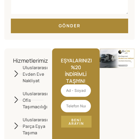
GÖNDER
Hizmetlerimiz
EŞYALARINIZI
%20
Uluslararası
İNDIRIMLI
Evden Eve
Nakliyat
TAŞIYIN!
Uluslararası
Ofis
Taşımacılığı
Uluslararası
BENI
ARAYIN
Parça Eşya
Taşıma