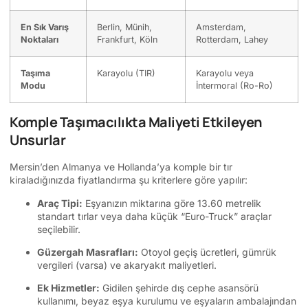
En Sık Varış
Berlin, Münih,
Amsterdam,
Noktaları
Frankfurt, Köln
Rotterdam, Lahey
Taşıma
Karayolu (TIR)
Karayolu veya
Modu
İntermoral (Ro-Ro)
Komple Taşımacılıkta Maliyeti Etkileyen
Unsurlar
Mersin’den Almanya ve Hollanda’ya komple bir tır
kiraladığınızda fiyatlandırma şu kriterlere göre yapılır:
Araç Tipi:
Eşyanızın miktarına göre 13.60 metrelik
standart tırlar veya daha küçük “Euro-Truck” araçlar
seçilebilir.
Güzergah Masrafları:
Otoyol geçiş ücretleri, gümrük
vergileri (varsa) ve akaryakıt maliyetleri.
Ek Hizmetler:
Gidilen şehirde dış cephe asansörü
kullanımı, beyaz eşya kurulumu ve eşyaların ambalajından