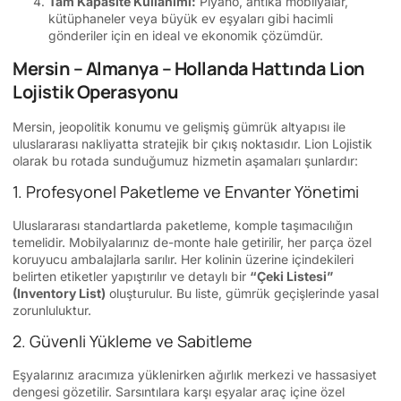
Tam Kapasite Kullanımı:
Piyano, antika mobilyalar,
kütüphaneler veya büyük ev eşyaları gibi hacimli
gönderiler için en ideal ve ekonomik çözümdür.
Mersin – Almanya – Hollanda Hattında Lion
Lojistik Operasyonu
Mersin, jeopolitik konumu ve gelişmiş gümrük altyapısı ile
uluslararası nakliyatta stratejik bir çıkış noktasıdır. Lion Lojistik
olarak bu rotada sunduğumuz hizmetin aşamaları şunlardır:
1. Profesyonel Paketleme ve Envanter Yönetimi
Uluslararası standartlarda paketleme, komple taşımacılığın
temelidir. Mobilyalarınız de-monte hale getirilir, her parça özel
koruyucu ambalajlarla sarılır. Her kolinin üzerine içindekileri
belirten etiketler yapıştırılır ve detaylı bir
“Çeki Listesi”
(Inventory List)
oluşturulur. Bu liste, gümrük geçişlerinde yasal
zorunluluktur.
2. Güvenli Yükleme ve Sabitleme
Eşyalarınız aracımıza yüklenirken ağırlık merkezi ve hassasiyet
dengesi gözetilir. Sarsıntılara karşı eşyalar araç içine özel