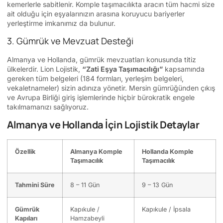
kemerlerle sabitlenir. Komple taşımacılıkta aracın tüm hacmi size
ait olduğu için eşyalarınızın arasına koruyucu bariyerler
yerleştirme imkanımız da bulunur.
3. Gümrük ve Mevzuat Desteği
Almanya ve Hollanda, gümrük mevzuatları konusunda titiz
ülkelerdir. Lion Lojistik,
“Zati Eşya Taşımacılığı”
kapsamında
gereken tüm belgeleri (184 formları, yerleşim belgeleri,
vekaletnameler) sizin adınıza yönetir. Mersin gümrüğünden çıkış
ve Avrupa Birliği giriş işlemlerinde hiçbir bürokratik engele
takılmamanızı sağlıyoruz.
Almanya ve Hollanda İçin Lojistik Detaylar
Özellik
Almanya Komple
Hollanda Komple
Taşımacılık
Taşımacılık
Tahmini Süre
8 – 11 Gün
9 – 13 Gün
Gümrük
Kapıkule /
Kapıkule / İpsala
Kapıları
Hamzabeyli