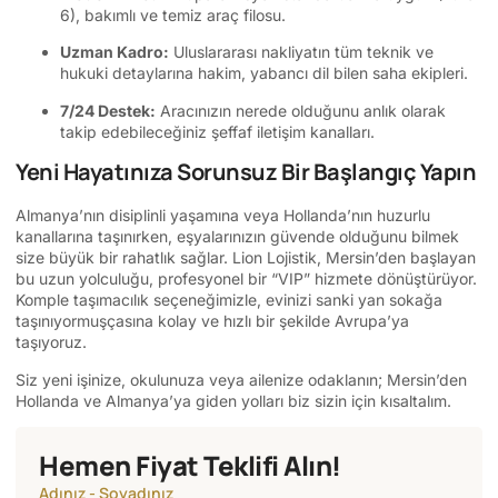
6), bakımlı ve temiz araç filosu.
Uzman Kadro:
Uluslararası nakliyatın tüm teknik ve
hukuki detaylarına hakim, yabancı dil bilen saha ekipleri.
7/24 Destek:
Aracınızın nerede olduğunu anlık olarak
takip edebileceğiniz şeffaf iletişim kanalları.
Yeni Hayatınıza Sorunsuz Bir Başlangıç Yapın
Almanya’nın disiplinli yaşamına veya Hollanda’nın huzurlu
kanallarına taşınırken, eşyalarınızın güvende olduğunu bilmek
size büyük bir rahatlık sağlar. Lion Lojistik, Mersin’den başlayan
bu uzun yolculuğu, profesyonel bir “VIP” hizmete dönüştürüyor.
Komple taşımacılık seçeneğimizle, evinizi sanki yan sokağa
taşınıyormuşçasına kolay ve hızlı bir şekilde Avrupa’ya
taşıyoruz.
Siz yeni işinize, okulunuza veya ailenize odaklanın; Mersin’den
Hollanda ve Almanya’ya giden yolları biz sizin için kısaltalım.
Hemen Fiyat Teklifi Alın!
Adınız - Soyadınız