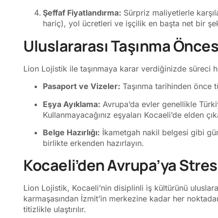
Şeffaf Fiyatlandırma:
Sürpriz maliyetlerle karşı
hariç), yol ücretleri ve işçilik en başta net bir şeki
Uluslararası Taşınma Öncesi
Lion Lojistik ile taşınmaya karar verdiğinizde süreci h
Pasaport ve Vizeler:
Taşınma tarihinden önce tü
Eşya Ayıklama:
Avrupa’da evler genellikle Türk
Kullanmayacağınız eşyaları Kocaeli’de elden çıka
Belge Hazırlığı:
İkametgah nakil belgesi gibi gü
birlikte erkenden hazırlayın.
Kocaeli’den Avrupa’ya Stress
Lion Lojistik, Kocaeli’nin disiplinli iş kültürünü ulusla
karmaşasından İzmit’in merkezine kadar her noktadan
titizlikle ulaştırılır.