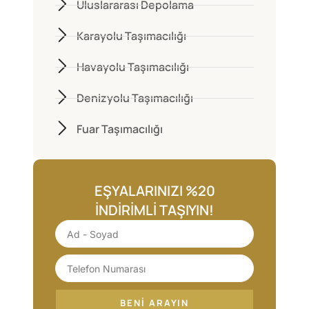
Uluslararası Depolama
Karayolu Taşımacılığı
Havayolu Taşımacılığı
Denizyolu Taşımacılığı
Fuar Taşımacılığı
EŞYALARINIZI %20
İNDIRIMLI TAŞIYIN!
BENI ARAYIN