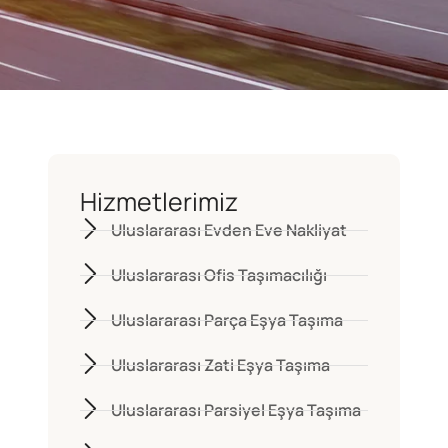
Hizmetlerimiz
Uluslararası Evden Eve Nakliyat
Uluslararası Ofis Taşımacılığı
Uluslararası Parça Eşya Taşıma
Uluslararası Zati Eşya Taşıma
Uluslararası Parsiyel Eşya Taşıma