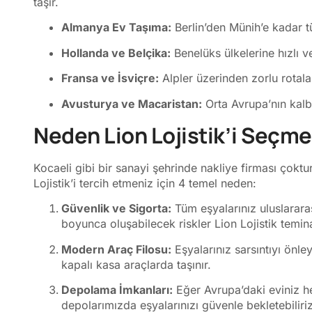
taşır.
Almanya Ev Taşıma:
Berlin’den Münih’e kadar tü
Hollanda ve Belçika:
Benelüks ülkelerine hızlı v
Fransa ve İsviçre:
Alpler üzerinden zorlu rotalar
Avusturya ve Macaristan:
Orta Avrupa’nın kalbi
Neden Lion Lojistik’i Seçme
Kocaeli gibi bir sanayi şehrinde nakliye firması çokt
Lojistik’i tercih etmeniz için 4 temel neden:
Güvenlik ve Sigorta:
Tüm eşyalarınız uluslarara
boyunca oluşabilecek riskler Lion Lojistik teminat
Modern Araç Filosu:
Eşyalarınız sarsıntıyı önle
kapalı kasa araçlarda taşınır.
Depolama İmkanları:
Eğer Avrupa’daki eviniz he
depolarımızda eşyalarınızı güvenle bekletebiliriz