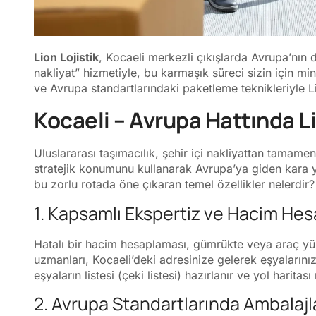
Lion Lojistik
, Kocaeli merkezli çıkışlarda Avrupa’nın d
nakliyat” hizmetiyle, bu karmaşık süreci sizin için 
ve Avrupa standartlarındaki paketleme teknikleriyle Li
Kocaeli – Avrupa Hattında Li
Uluslararası taşımacılık, şehir içi nakliyattan tamamen f
stratejik konumunu kullanarak Avrupa’ya giden kara yol
bu zorlu rotada öne çıkaran temel özellikler nelerdir?
1. Kapsamlı Ekspertiz ve Hacim He
Hatalı bir hacim hesaplaması, gümrükte veya araç yük
uzmanları, Kocaeli’deki adresinize gelerek eşyalarınız
eşyaların listesi (çeki listesi) hazırlanır ve yol haritası n
2. Avrupa Standartlarında Ambalaj