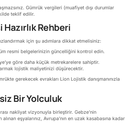
laşmazsınız. Gümrük vergileri (muafiyet dışı durumlar
lde teklif edilir.
 Hazırlık Rehberi
ızlandırmak için şu adımlara dikkat etmelisiniz:
m resmi belgelerinizin güncelliğini kontrol edin.
iye’ye göre daha küçük metrekarelere sahiptir.
rmak lojistik maliyetinizi düşürecektir.
mrükte gerekecek evrakları Lion Lojistik danışmanınızla
iz Bir Yolculuk
rarası nakliyat vizyonuyla birleştirir. Gebze’nin
 alınan eşyalarınız, Avrupa’nın en uzak kasabasına kadar