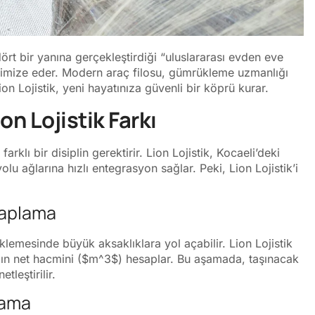
ört bir yanına gerçekleştirdiği “uluslararası evden eve
minimize eder. Modern araç filosu, gümrükleme uzmanlığı
on Lojistik, yeni hayatınıza güvenli bir köprü kurar.
on Lojistik Farkı
arklı bir disiplin gerektirir. Lion Lojistik, Kocaeli’deki
u ağlarına hızlı entegrasyon sağlar. Peki, Lion Lojistik’i
saplama
lemesinde büyük aksaklıklara yol açabilir. Lion Lojistik
ın net hacmini (
$m^3$
) hesaplar. Bu aşamada, taşınacak
etleştirilir.
lama