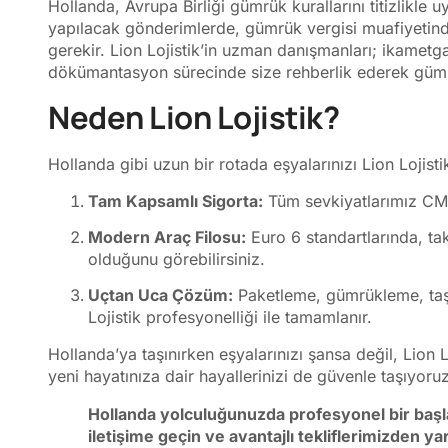
Hollanda, Avrupa Birliği gümrük kurallarını titizlikle 
yapılacak gönderimlerde, gümrük vergisi muafiyetind
gerekir. Lion Lojistik’in uzman danışmanları; ikametga
dökümantasyon sürecinde size rehberlik ederek gümr
Neden Lion Lojistik?
Hollanda gibi uzun bir rotada eşyalarınızı Lion Lojist
Tam Kapsamlı Sigorta:
Tüm sevkiyatlarımız CMR
Modern Araç Filosu:
Euro 6 standartlarında, ta
olduğunu görebilirsiniz.
Uçtan Uca Çözüm:
Paketleme, gümrükleme, taşı
Lojistik profesyonelliği ile tamamlanır.
Hollanda’ya taşınırken eşyalarınızı şansa değil, Lion L
yeni hayatınıza dair hayallerinizi de güvenle taşıyoruz
Hollanda yolculuğunuzda profesyonel bir başla
iletişime geçin ve avantajlı tekliflerimizden ya