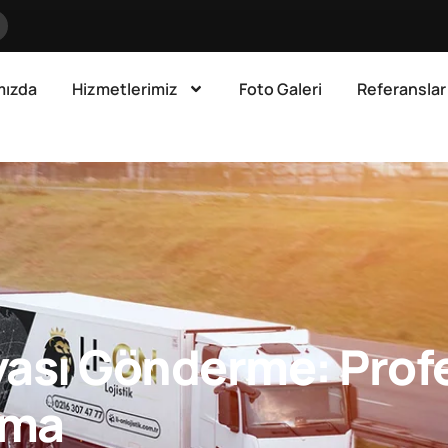
mızda
Hizmetlerimiz
Foto Galeri
Referanslar
yası Gönderme: Prof
ıma