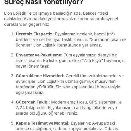
Süreç Nasıl Yönetiliyor?
Lion Lojistik ile çalışmaya başladığınızda, Balıkesir’deki
evinizden Avrupa’daki yeni adresinize kadar şu profesyonel
duraklardan geçersiniz:
Ücretsiz Ekspertiz:
Eşyalarınız incelenir, hacmi (m³)
belirlenir ve net bir fiyat teklifi sunulur. “Sonradan çıkan ek
ücretler” Lion Lojistik literatüründe yer almaz.
Envanter ve Paketleme:
Tüm eşyalarınızın detaylı bir
listesi çıkarılır. Bu liste, gümrükteki “Zati Eşya” beyanı için
hayati önem taşır.
Gümrükleme Hizmetleri:
Gerekli tüm vekaletnameler ve
evrak işleri Lion Lojistik’in uzman gümrük müşavirleri
tarafından yürütülür. Siz sınır kapılarındaki bürokrasiyle
uğraşmazsınız.
Güzergah Takibi:
Modern araç filosu, GPS sistemleri ile
7/24 takip edilir. Eşyalarınızın o an hangi ülkede veya
sınırda olduğunu öğrenebilirsiniz.
Kapıda Teslimat ve Montaj:
Eşyalarınız Avrupa’daki
adrese ulaştığında, sadece kapıya bırakılmaz. Odalara