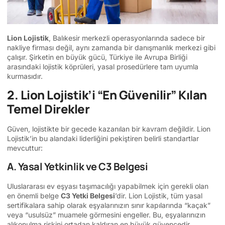
Lion Lojistik
, Balıkesir merkezli operasyonlarında sadece bir
nakliye firması değil, aynı zamanda bir danışmanlık merkezi gibi
çalışır. Şirketin en büyük gücü, Türkiye ile Avrupa Birliği
arasındaki lojistik köprüleri, yasal prosedürlere tam uyumla
kurmasıdır.
2. Lion Lojistik’i “En Güvenilir” Kılan
Temel Direkler
Güven, lojistikte bir gecede kazanılan bir kavram değildir. Lion
Lojistik’in bu alandaki liderliğini pekiştiren belirli standartlar
mevcuttur:
A. Yasal Yetkinlik ve C3 Belgesi
Uluslararası ev eşyası taşımacılığı yapabilmek için gerekli olan
en önemli belge
C3 Yetki Belgesi
’dir. Lion Lojistik, tüm yasal
sertifikalara sahip olarak eşyalarınızın sınır kapılarında “kaçak”
veya “usulsüz” muamele görmesini engeller. Bu, eşyalarınızın
alıkonulma riskini ortadan kaldıran en büyük güvencedir.