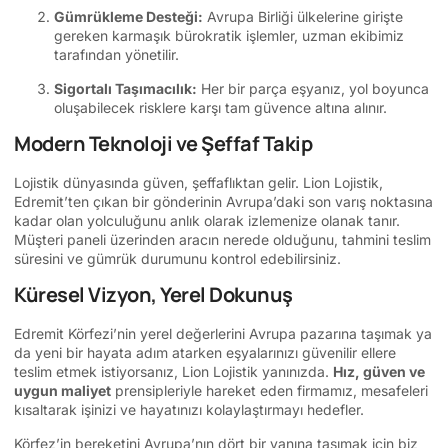
Gümrükleme Desteği:
Avrupa Birliği ülkelerine girişte
gereken karmaşık bürokratik işlemler, uzman ekibimiz
tarafından yönetilir.
Sigortalı Taşımacılık:
Her bir parça eşyanız, yol boyunca
oluşabilecek risklere karşı tam güvence altına alınır.
Modern Teknoloji ve Şeffaf Takip
Lojistik dünyasında güven, şeffaflıktan gelir. Lion Lojistik,
Edremit’ten çıkan bir gönderinin Avrupa’daki son varış noktasına
kadar olan yolculuğunu anlık olarak izlemenize olanak tanır.
Müşteri paneli üzerinden aracın nerede olduğunu, tahmini teslim
süresini ve gümrük durumunu kontrol edebilirsiniz.
Küresel Vizyon, Yerel Dokunuş
Edremit Körfezi’nin yerel değerlerini Avrupa pazarına taşımak ya
da yeni bir hayata adım atarken eşyalarınızı güvenilir ellere
teslim etmek istiyorsanız, Lion Lojistik yanınızda.
Hız, güven ve
uygun maliyet
prensipleriyle hareket eden firmamız, mesafeleri
kısaltarak işinizi ve hayatınızı kolaylaştırmayı hedefler.
Körfez’in bereketini Avrupa’nın dört bir yanına taşımak için biz