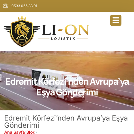
0533 055 83 91
Edremit Körfezi’nden Avrupa’ya
Eşya Gönderimi
Edremit Körfezi’nden Avrupa’ya Eşya
Gönderimi
Ana Sayfa
›
Blog
›