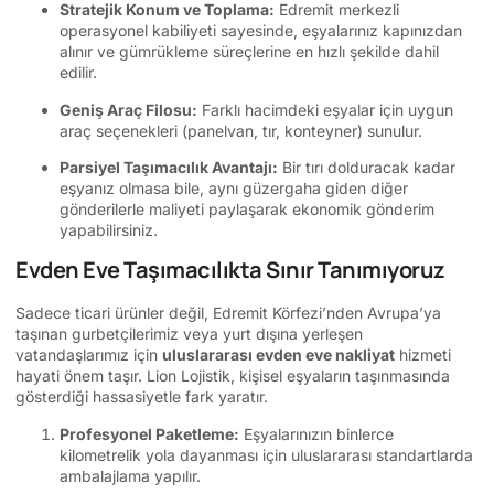
Stratejik Konum ve Toplama:
Edremit merkezli
operasyonel kabiliyeti sayesinde, eşyalarınız kapınızdan
alınır ve gümrükleme süreçlerine en hızlı şekilde dahil
edilir.
Geniş Araç Filosu:
Farklı hacimdeki eşyalar için uygun
araç seçenekleri (panelvan, tır, konteyner) sunulur.
Parsiyel Taşımacılık Avantajı:
Bir tırı dolduracak kadar
eşyanız olmasa bile, aynı güzergaha giden diğer
gönderilerle maliyeti paylaşarak ekonomik gönderim
yapabilirsiniz.
Evden Eve Taşımacılıkta Sınır Tanımıyoruz
Sadece ticari ürünler değil, Edremit Körfezi’nden Avrupa’ya
taşınan gurbetçilerimiz veya yurt dışına yerleşen
vatandaşlarımız için
uluslararası evden eve nakliyat
hizmeti
hayati önem taşır. Lion Lojistik, kişisel eşyaların taşınmasında
gösterdiği hassasiyetle fark yaratır.
Profesyonel Paketleme:
Eşyalarınızın binlerce
kilometrelik yola dayanması için uluslararası standartlarda
ambalajlama yapılır.