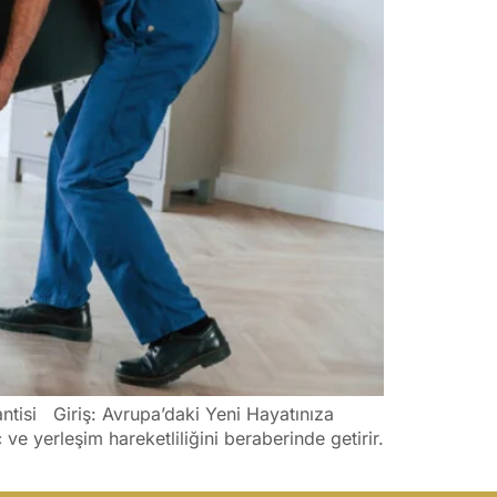
antisi Giriş: Avrupa’daki Yeni Hayatınıza
e yerleşim hareketliliğini beraberinde getirir.