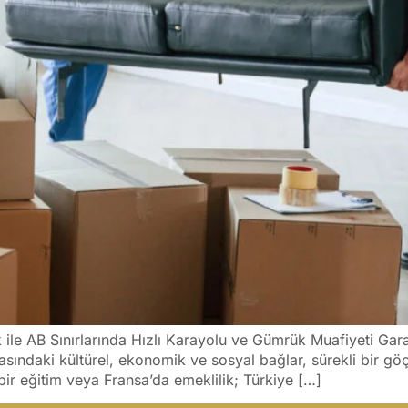
 ile AB Sınırlarında Hızlı Karayolu ve Gümrük Muafiyeti Gar
ındaki kültürel, ekonomik ve sosyal bağlar, sürekli bir göç v
 bir eğitim veya Fransa’da emeklilik; Türkiye […]