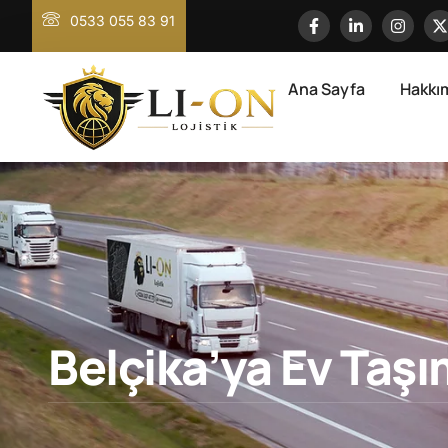
0533 055 83 91
Ana Sayfa
Hakkı
Belçika’ya Ev Taş