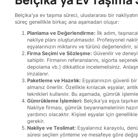
Belçika’ya ev taşıma süreci, uluslararası bir nakliyatı
süreç genellikle birkaç ana aşamadan oluşur:
Planlama ve Değerlendirme:
İlk adım, taşınaca
nakliye planı oluşturulmasıdır. Profesyonel nakli
eşyalarınızın miktarını ve türünü değerlendirir, si
Firma Seçimi ve Sözleşme:
Güvenilir ve deneyim
sahiptir. Firmanın referanslarını, sigorta seçen
depolama vb.) dikkatlice incelemelisiniz. Anlaş
imzalanır.
Paketleme ve Hazırlık:
Eşyalarınızın güvenli bi
almanız önerilir. Özellikle kırılacak eşyalar, ant
teknikleri kullanılır. Bu aşamada, gümrük işlemle
Gümrükleme İşlemleri:
Belçika’ya eşya taşırk
Nakliye firması, gümrük beyannamelerinin hazırl
yardımcı olacaktır. Kişisel eşyalar için genellikl
gerekir.
Nakliye ve Teslimat:
Eşyalarınız karayolu, deniz
süresi seçilen yönteme ve mesafeye göre değişikl