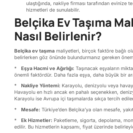
ulaştığında, nakliye firması tarafından evinize t
hizmetleri de sunulabilir.
Belçika Ev Taşıma Mal
Nasıl Belirlenir?
Belçika ev taşıma
maliyetleri, birçok faktöre bağlı ol
belirlerken göz önünde bulundurmanız gereken öneml
*
Eşya Hacmi ve Ağırlığı:
Taşınacak eşyaların miktar
önemli faktördür. Daha fazla eşya, daha büyük bir ara
*
Nakliye Yöntemi:
Karayolu, denizyolu veya havayol
Havayolu en hızlı ancak en pahalı seçenekken, denizy
Karayolu ise Avrupa içi taşımalarda sıkça tercih edile
*
Mesafe:
Türkiye’den Belçika’ya olan mesafe, yakıt
*
Ek Hizmetler:
Paketleme, sigorta, depolama, monta
edilir. Bu hizmetlerin kapsamı, fiyat üzerinde belirleyi