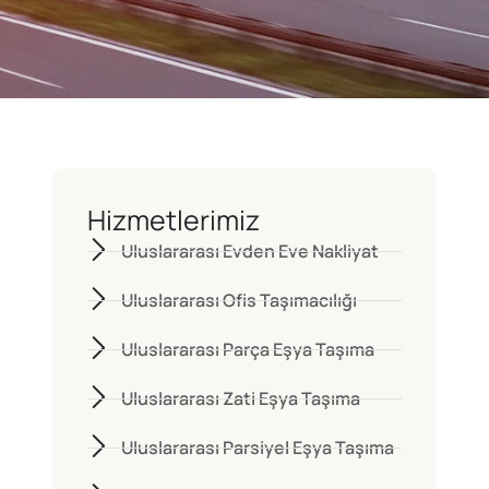
Hizmetlerimiz
Uluslararası Evden Eve Nakliyat
Uluslararası Ofis Taşımacılığı
Uluslararası Parça Eşya Taşıma
Uluslararası Zati Eşya Taşıma
Uluslararası Parsiyel Eşya Taşıma