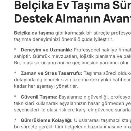
Belçika Ev Taşıma Sü
Destek Almanın Avant
Belçika ev taşıma
gibi karmaşık bir süreçte profesyo
taşınma deneyiminizi önemli ölçüde iyileştirir:
*
Deneyim ve Uzmanlık:
Profesyonel nakliye firmal
sahiptir. Gümrük mevzuatları, lojistik planlama ve pa
Bu, olası sorunların önüne geçilmesine yardımcı olur.
*
Zaman ve Stres Tasarrufu:
Taşınma süreci oldukça
detaylarla ilgilenerek sizin üzerinizdeki yükü hafifl
kadar her aşamayı yönetirler.
*
Güvenli Taşıma:
Eşyalarınızın güvenliği, profesyon
teknikleri kullanarak eşyalarınızın hasar görmeden yen
seçenekleri ile olası risklere karşı ek güvence sunarla
*
Gümrükleme Kolaylığı:
Uluslararası taşımacılıkta 
bu süreçte gerekli tüm belgelerin hazırlanması ve p