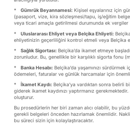
*
Gümrük Beyannamesi:
Kişisel eşyalarınız için 
(pasaport, vize, kira sözleşmesi/tapu, iş/eğitim belg
veya ticari amaçla getirilmesi durumunda ek vergiler 
*
Uluslararası Ehliyet veya Belçika Ehliyeti:
Belçika
ehliyetinizin geçerliliğini kontrol etmeli veya Belçika 
*
Sağlık Sigortası:
Belçika’da ikamet etmeye başladığ
zorunludur. Bu, genellikle bir karşılıklı sigorta fonu (
*
Banka Hesabı:
Belçika’da yaşamınızı sürdürmek iç
ödemeleri, faturalar ve günlük harcamalar için önemli
*
İkamet Kaydı:
Belçika’ya vardıktan sonra belirli
giderek ikamet kaydınızı yaptırmanız gerekmektedir. Bu
oluşturur.
Bu prosedürlerin her biri zaman alıcı olabilir, bu yü
gerekli belgeleri önceden hazırlamak önemlidir. Nak
bu süreci sizin için kolaylaştıracaktır.