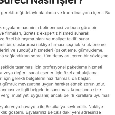
n gerektirdiği detaylı planlama ve koordinasyonu içerir. Bu
k eşyaların hacminin belirlenmesi ve buna göre bir
ye firmaları, ücretsiz ekspertiz hizmeti sunarak
ze özel bir taşıma planı ve maliyet teklifi sunar.
li bir uluslararası nakliye firması seçmek kritik öneme
eklerini ve sunduğu hizmetleri (paketleme, gümrükleme,
ma sağlandıktan sonra, tüm detayları içeren bir sözleşme
r şekilde taşınması için profesyonel paketleme hizmeti
ika veya değerli sanat eserleri için özel ambalajlama
ri için gerekli belgelerin hazırlanması da başlar.
en gümrük mevzuatına uygun hareket etmek zorunludur.
anması ve ilgili belgelerin sunulması konusunda size
e vergi muafiyeti uygulanır, ancak belirli kurallara uyulması
yolu veya havayolu ile Belçika’ya sevk edilir. Nakliye
ik gösterir. Eşyalarınız Belçika’daki yeni adresinize