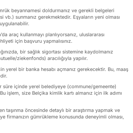
gümrük beyannamesi doldurmanız ve gerekli belgeleri
esi vb.) sunmanız gerekmektedir. Eşyaların yeni olması
uygulanabilir.
’da araç kullanmayı planlıyorsanız, uluslararası
ehliyeti için başvuru yapmalısınız.
ınızda, bir sağlık sigortası sistemine kaydolmanız
mutuelle/ziekenfonds) aracılığıyla yapılır.
in yerel bir banka hesabı açmanız gerekecektir. Bu, maaş
dir.
 bir süre içinde yerel belediyeye (commune/gemeente)
 işlem, size Belçika kimlik kartı almanız için ilk adımı
zden taşınma öncesinde detaylı bir araştırma yapmak ve
liye firmanızın gümrükleme konusunda deneyimli olması,