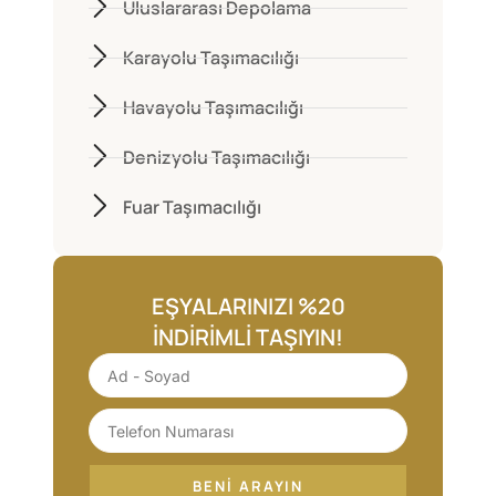
Uluslararası Depolama
Karayolu Taşımacılığı
Havayolu Taşımacılığı
Denizyolu Taşımacılığı
Fuar Taşımacılığı
EŞYALARINIZI %20
İNDIRIMLI TAŞIYIN!
BENI ARAYIN