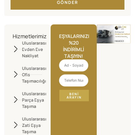
GÖNDER
Hizmetlerimiz
EŞYALARINIZI
%20
Uluslararası
İNDIRIMLI
Evden Eve
Nakliyat
TAŞIYIN!
Uluslararası
Ofis
Taşımacılığı
Uluslararası
BENI
ARAYIN
Parça Eşya
Taşıma
Uluslararası
Zati Eşya
Taşıma