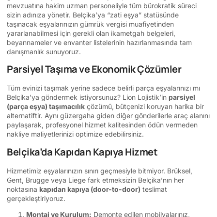
mevzuatına hakim uzman personeliyle tüm bürokratik süreci
sizin adınıza yönetir. Belçika’ya “zati eşya” statüsünde
taşınacak eşyalarınızın gümrük vergisi muafiyetinden
yararlanabilmesi için gerekli olan ikametgah belgeleri,
beyannameler ve envanter listelerinin hazırlanmasında tam
danışmanlık sunuyoruz.
Parsiyel Taşıma ve Ekonomik Çözümler
Tüm evinizi taşımak yerine sadece belirli parça eşyalarınızı mı
Belçika’ya göndermek istiyorsunuz? Lion Lojistik’in
parsiyel
(parça eşya) taşımacılık
çözümü, bütçenizi koruyan harika bir
alternatiftir. Aynı güzergaha giden diğer gönderilerle araç alanını
paylaşarak, profesyonel hizmet kalitesinden ödün vermeden
nakliye maliyetlerinizi optimize edebilirsiniz.
Belçika’da Kapıdan Kapıya Hizmet
Hizmetimiz eşyalarınızın sınırı geçmesiyle bitmiyor. Brüksel,
Gent, Brugge veya Liege fark etmeksizin Belçika’nın her
noktasına
kapıdan kapıya (door-to-door)
teslimat
gerçekleştiriyoruz.
Montaj ve Kurulum:
Demonte edilen mobilyalarınız,