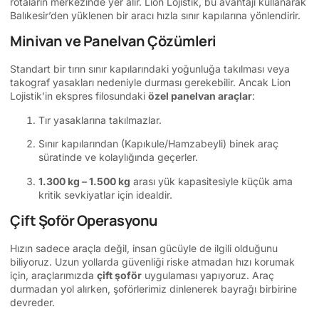
rotaların merkezinde yer alır. Lion Lojistik, bu avantajı kullanarak
Balıkesir’den yüklenen bir aracı hızla sınır kapılarına yönlendirir.
Minivan ve Panelvan Çözümleri
Standart bir tırın sınır kapılarındaki yoğunluğa takılması veya
takograf yasakları nedeniyle durması gerekebilir. Ancak Lion
Lojistik’in ekspres filosundaki
özel panelvan araçlar
:
Tır yasaklarına takılmazlar.
Sınır kapılarından (Kapıkule/Hamzabeyli) binek araç
süratinde ve kolaylığında geçerler.
1.300 kg – 1.500 kg
arası yük kapasitesiyle küçük ama
kritik sevkiyatlar için idealdir.
Çift Şoför Operasyonu
Hızın sadece araçla değil, insan gücüyle de ilgili olduğunu
biliyoruz. Uzun yollarda güvenliği riske atmadan hızı korumak
için, araçlarımızda
çift şoför
uygulaması yapıyoruz. Araç
durmadan yol alırken, şoförlerimiz dinlenerek bayrağı birbirine
devreder.