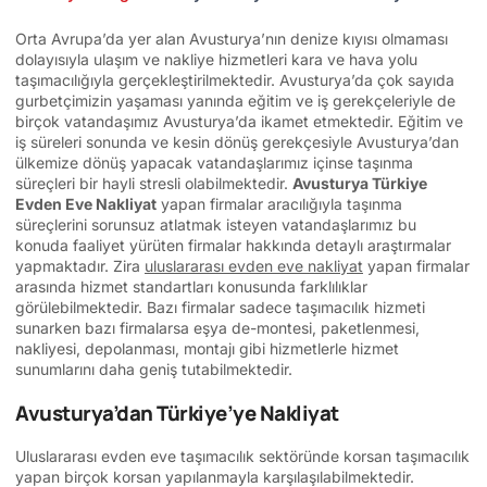
Orta Avrupa’da yer alan Avusturya’nın denize kıyısı olmaması
dolayısıyla ulaşım ve nakliye hizmetleri kara ve hava yolu
taşımacılığıyla gerçekleştirilmektedir. Avusturya’da çok sayıda
gurbetçimizin yaşaması yanında eğitim ve iş gerekçeleriyle de
birçok vatandaşımız Avusturya’da ikamet etmektedir. Eğitim ve
iş süreleri sonunda ve kesin dönüş gerekçesiyle Avusturya’dan
ülkemize dönüş yapacak vatandaşlarımız içinse taşınma
süreçleri bir hayli stresli olabilmektedir.
Avusturya Türkiye
Evden Eve Nakliyat
yapan firmalar aracılığıyla taşınma
süreçlerini sorunsuz atlatmak isteyen vatandaşlarımız bu
konuda faaliyet yürüten firmalar hakkında detaylı araştırmalar
yapmaktadır. Zira
uluslararası evden eve nakliyat
yapan firmalar
arasında hizmet standartları konusunda farklılıklar
görülebilmektedir. Bazı firmalar sadece taşımacılık hizmeti
sunarken bazı firmalarsa eşya de-montesi, paketlenmesi,
nakliyesi, depolanması, montajı gibi hizmetlerle hizmet
sunumlarını daha geniş tutabilmektedir.
Avusturya’dan Türkiye’ye Nakliyat
Uluslararası evden eve taşımacılık sektöründe korsan taşımacılık
yapan birçok korsan yapılanmayla karşılaşılabilmektedir.