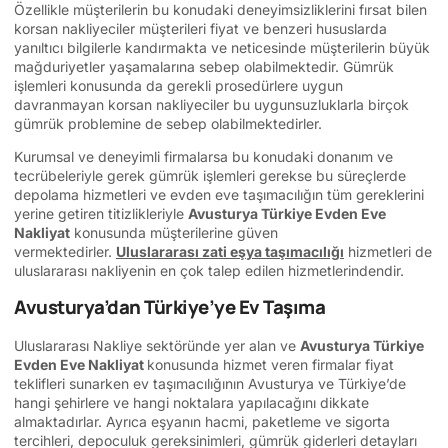
Özellikle müşterilerin bu konudaki deneyimsizliklerini fırsat bilen
korsan nakliyeciler müşterileri fiyat ve benzeri hususlarda
yanıltıcı bilgilerle kandırmakta ve neticesinde müşterilerin büyük
mağduriyetler yaşamalarına sebep olabilmektedir. Gümrük
işlemleri konusunda da gerekli prosedürlere uygun
davranmayan korsan nakliyeciler bu uygunsuzluklarla birçok
gümrük problemine de sebep olabilmektedirler.
Kurumsal ve deneyimli firmalarsa bu konudaki donanım ve
tecrübeleriyle gerek gümrük işlemleri gerekse bu süreçlerde
depolama hizmetleri ve evden eve taşımacılığın tüm gereklerini
yerine getiren titizlikleriyle
Avusturya Türkiye Evden Eve
Nakliyat
konusunda müşterilerine güven
vermektedirler.
Uluslararası zati eşya taşımacılığı
hizmetleri de
uluslararası nakliyenin en çok talep edilen hizmetlerindendir.
Avusturya’dan Türkiye’ye Ev Taşıma
Uluslararası Nakliye sektöründe yer alan ve
Avusturya Türkiye
Evden Eve Nakliyat
konusunda hizmet veren firmalar fiyat
teklifleri sunarken ev taşımacılığının Avusturya ve Türkiye’de
hangi şehirlere ve hangi noktalara yapılacağını dikkate
almaktadırlar. Ayrıca eşyanın hacmi, paketleme ve sigorta
tercihleri, depoculuk gereksinimleri, gümrük giderleri detayları