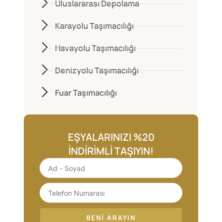
Uluslararası Depolama
Karayolu Taşımacılığı
Havayolu Taşımacılığı
Denizyolu Taşımacılığı
Fuar Taşımacılığı
EŞYALARINIZI %20
İNDIRIMLI TAŞIYIN!
BENI ARAYIN