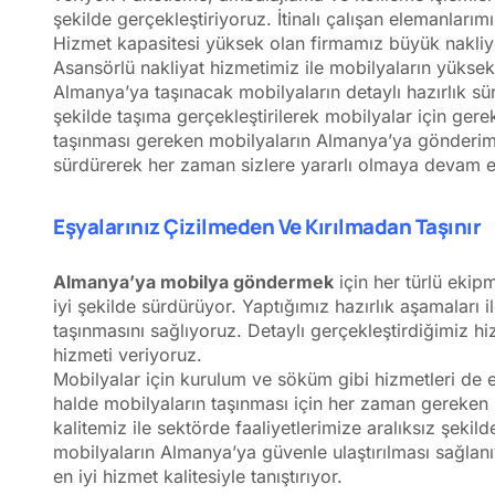
şekilde gerçekleştiriyoruz. İtinalı çalışan elemanlarım
Hizmet kapasitesi yüksek olan firmamız büyük nakliye 
Asansörlü nakliyat hizmetimiz ile mobilyaların yüksek 
Almanya’ya taşınacak mobilyaların detaylı hazırlık sür
şekilde taşıma gerçekleştirilerek mobilyalar için ger
taşınması gereken mobilyaların Almanya’ya gönderimi i
sürdürerek her zaman sizlere yararlı olmaya devam 
Eşyalarınız Çizilmeden Ve Kırılmadan Taşınır
Almanya’ya mobilya göndermek
için her türlü ekip
iyi şekilde sürdürüyor. Yaptığımız hazırlık aşamaları
taşınmasını sağlıyoruz. Detaylı gerçekleştirdiğimiz hizm
hizmeti veriyoruz.
Mobilyalar için kurulum ve söküm gibi hizmetleri de ek
halde mobilyaların taşınması için her zaman gereken
kalitemiz ile sektörde faaliyetlerimize aralıksız şekil
mobilyaların Almanya’ya güvenle ulaştırılması sağlanıyo
en iyi hizmet kalitesiyle tanıştırıyor.