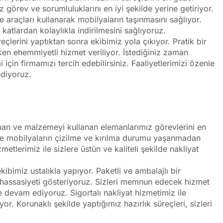
ız görev ve sorumluluklarını en iyi şekilde yerine getiriyor.
araçları kullanarak mobilyaların taşınmasını sağlıyor.
katlardan kolaylıkla indirilmesini sağlıyoruz.
eçlerini yaptıktan sonra ekibimiz yola çıkıyor. Pratik bir
eken ehemmiyetli hizmet veriliyor. İstediğiniz zaman
çin firmamızı tercih edebilirsiniz. Faaliyetlerimizi özenle
ediyoruz.
man ve malzemeyi kullanan elemanlarımız görevlerini en
 ile mobilyaların çizilme ve kırılma durumu yaşanmadan
etlerimiz ile sizlere üstün ve kaliteli şekilde nakliyat
ibimiz ustalıkla yapıyor. Paketli ve ambalajlı bir
 hassasiyeti gösteriyoruz. Sizleri memnun edecek hizmet
de devam ediyoruz. Sigortalı nakliyat hizmetimiz ile
r. Korunaklı şekilde yaptığımız hazırlık süreçleri, sizleri