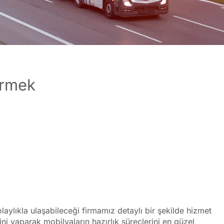
ermek
laylıkla ulaşabileceği firmamız detaylı bir şekilde hizmet
ni yaparak mobilyaların hazırlık süreçlerini en güzel