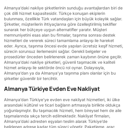
Almanya’daki nakliye şirketlerinin sunduğu avantajlardan biri de
çok dilli hizmet kapasitesidir. Türkçe konuşan ekiplerin
bulunması, özellikle Türk vatandaşları için büyük kolaylık sağlar.
Şirketler, müşterilerin ihtiyaçlarına göre özelleştirilmiş teklifler
sunarak her bütçeye uygun alternatifler yaratır. Müşteri
memnuniyetini esas alan bu firmalar, taşınma sonrası destek
hizmetleri de vererek süreci tamamlama anlayışı ile hareket
eder. Ayrıca, taşınma öncesi evde yapılan ücretsiz keşif hizmeti,
sürecin sorunsuz ilerlemesini sağlar. Gerekli belgeler ve
prosedürler önceden belirlenerek zaman kaybının önüne geçilir.
Almanya’daki nakliye şirketleri, güvenli taşımacılık ve kaliteli
hizmet anlayışı ile sektörde öncü rol oynar. Dolayısıyla,
Almanya’dan ya da Almanya’ya taşınma planı olanlar için bu
şirketler güvenilir bir tercihtir.
Almanya Türkiye Evden Eve Nakliyat
Almanya’dan Türkiye’ye evden eve nakliyat hizmetleri, iki ülke
arasındaki kültürel ve ticari bağların artmasıyla birlikte oldukça
yoğunlaşmıştır. Bu taşımacılık hizmeti, hem bireysel hem de aile
taşımalarında sıkça tercih edilmektedir. Nakliyat firmaları,
Almanya’daki adresten eşyaları teslim alarak Türkiye’de
belirlenen adrese kadar tüm süreci yönetir. Paketleme, araç