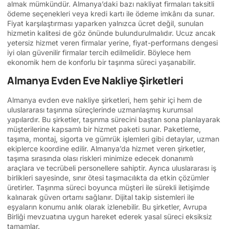
almak mümkündür. Almanya’daki bazı nakliyat firmaları taksitli
ödeme seçenekleri veya kredi kartı ile ödeme imkânı da sunar.
Fiyat karşılaştırması yaparken yalnızca ücret değil, sunulan
hizmetin kalitesi de göz önünde bulundurulmalıdır. Ucuz ancak
yetersiz hizmet veren firmalar yerine, fiyat-performans dengesi
iyi olan güvenilir firmalar tercih edilmelidir. Böylece hem
ekonomik hem de konforlu bir taşınma süreci yaşanabilir.
Almanya Evden Eve Nakliye Şirketleri
Almanya evden eve nakliye şirketleri, hem şehir içi hem de
uluslararası taşınma süreçlerinde uzmanlaşmış kurumsal
yapılardır. Bu şirketler, taşınma sürecini baştan sona planlayarak
müşterilerine kapsamlı bir hizmet paketi sunar. Paketleme,
taşıma, montaj, sigorta ve gümrük işlemleri gibi detaylar, uzman
ekiplerce koordine edilir. Almanya’da hizmet veren şirketler,
taşıma sırasında olası riskleri minimize edecek donanımlı
araçlara ve tecrübeli personellere sahiptir. Ayrıca uluslararası iş
birlikleri sayesinde, sınır ötesi taşımacılıkta da etkin çözümler
üretirler. Taşınma süreci boyunca müşteri ile sürekli iletişimde
kalınarak güven ortamı sağlanır. Dijital takip sistemleri ile
eşyaların konumu anlık olarak izlenebilir. Bu şirketler, Avrupa
Birliği mevzuatına uygun hareket ederek yasal süreci eksiksiz
tamamlar.