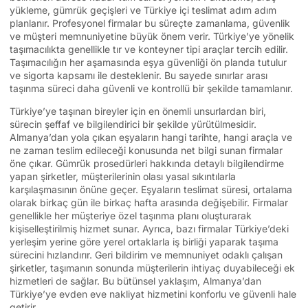
yükleme, gümrük geçişleri ve Türkiye içi teslimat adım adım
planlanır. Profesyonel firmalar bu süreçte zamanlama, güvenlik
ve müşteri memnuniyetine büyük önem verir. Türkiye’ye yönelik
taşımacılıkta genellikle tır ve konteyner tipi araçlar tercih edilir.
Taşımacılığın her aşamasında eşya güvenliği ön planda tutulur
ve sigorta kapsamı ile desteklenir. Bu sayede sınırlar arası
taşınma süreci daha güvenli ve kontrollü bir şekilde tamamlanır.
Türkiye’ye taşınan bireyler için en önemli unsurlardan biri,
sürecin şeffaf ve bilgilendirici bir şekilde yürütülmesidir.
Almanya’dan yola çıkan eşyaların hangi tarihte, hangi araçla ve
ne zaman teslim edileceği konusunda net bilgi sunan firmalar
öne çıkar. Gümrük prosedürleri hakkında detaylı bilgilendirme
yapan şirketler, müşterilerinin olası yasal sıkıntılarla
karşılaşmasının önüne geçer. Eşyaların teslimat süresi, ortalama
olarak birkaç gün ile birkaç hafta arasında değişebilir. Firmalar
genellikle her müşteriye özel taşınma planı oluşturarak
kişiselleştirilmiş hizmet sunar. Ayrıca, bazı firmalar Türkiye’deki
yerleşim yerine göre yerel ortaklarla iş birliği yaparak taşıma
sürecini hızlandırır. Geri bildirim ve memnuniyet odaklı çalışan
şirketler, taşımanın sonunda müşterilerin ihtiyaç duyabileceği ek
hizmetleri de sağlar. Bu bütünsel yaklaşım, Almanya’dan
Türkiye’ye evden eve nakliyat hizmetini konforlu ve güvenli hale
getirir.