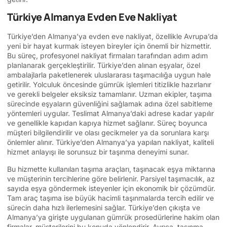
Türkiye Almanya Evden Eve Nakliyat
Türkiye’den Almanya’ya evden eve nakliyat, özellikle Avrupa’da
yeni bir hayat kurmak isteyen bireyler için önemli bir hizmettir.
Bu süreç, profesyonel nakliyat firmaları tarafından adım adım
planlanarak gerçekleştirilir. Türkiye’den alınan eşyalar, özel
ambalajlarla paketlenerek uluslararası taşımacılığa uygun hale
getirilir. Yolculuk öncesinde gümrük işlemleri titizlikle hazırlanır
ve gerekli belgeler eksiksiz tamamlanır. Uzman ekipler, taşıma
sürecinde eşyaların güvenliğini sağlamak adına özel sabitleme
yöntemleri uygular. Teslimat Almanya’daki adrese kadar yapılır
ve genellikle kapıdan kapıya hizmet sağlanır. Süreç boyunca
müşteri bilgilendirilir ve olası gecikmeler ya da sorunlara karşı
önlemler alınır. Türkiye’den Almanya’ya yapılan nakliyat, kaliteli
hizmet anlayışı ile sorunsuz bir taşınma deneyimi sunar.
Bu hizmette kullanılan taşıma araçları, taşınacak eşya miktarına
ve müşterinin tercihlerine göre belirlenir. Parsiyel taşımacılık, az
sayıda eşya göndermek isteyenler için ekonomik bir çözümdür.
Tam araç taşıma ise büyük hacimli taşınmalarda tercih edilir ve
sürecin daha hızlı ilerlemesini sağlar. Türkiye’den çıkışta ve
Almanya’ya girişte uygulanan gümrük prosedürlerine hakim olan
firmalar, müşterilerini bu konuda yönlendirir. Ayrıca, taşınma