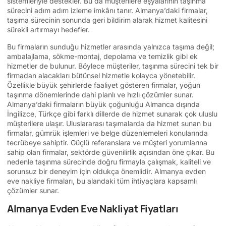
sistemleriyle destekler. Bu da müşterilere eşyalarının taşınma
sürecini adım adım izleme imkânı tanır. Almanya’daki firmalar,
taşıma sürecinin sonunda geri bildirim alarak hizmet kalitesini
sürekli artırmayı hedefler.
Bu firmaların sunduğu hizmetler arasında yalnızca taşıma değil;
ambalajlama, sökme-montaj, depolama ve temizlik gibi ek
hizmetler de bulunur. Böylece müşteriler, taşınma sürecini tek bir
firmadan alacakları bütünsel hizmetle kolayca yönetebilir.
Özellikle büyük şehirlerde faaliyet gösteren firmalar, yoğun
taşınma dönemlerinde dahi planlı ve hızlı çözümler sunar.
Almanya’daki firmaların büyük çoğunluğu Almanca dışında
İngilizce, Türkçe gibi farklı dillerde de hizmet sunarak çok uluslu
müşterilere ulaşır. Uluslararası taşımalarda da hizmet sunan bu
firmalar, gümrük işlemleri ve belge düzenlemeleri konularında
tecrübeye sahiptir. Güçlü referanslara ve müşteri yorumlarına
sahip olan firmalar, sektörde güvenilirlik açısından öne çıkar. Bu
nedenle taşınma sürecinde doğru firmayla çalışmak, kaliteli ve
sorunsuz bir deneyim için oldukça önemlidir. Almanya evden
eve nakliye firmaları, bu alandaki tüm ihtiyaçlara kapsamlı
çözümler sunar.
Almanya Evden Eve Nakliyat Fiyatları