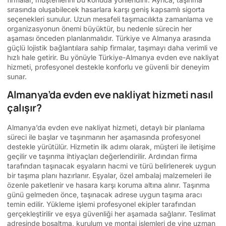
sırasında oluşabilecek hasarlara karşı geniş kapsamlı sigorta
seçenekleri sunulur. Uzun mesafeli taşımacılıkta zamanlama ve
organizasyonun önemi büyüktür, bu nedenle sürecin her
aşaması önceden planlanmalıdır. Türkiye ve Almanya arasında
güçlü lojistik bağlantılara sahip firmalar, taşımayı daha verimli ve
hızlı hale getirir. Bu yönüyle Türkiye-Almanya evden eve nakliyat
hizmeti, profesyonel destekle konforlu ve güvenli bir deneyim
sunar.
Almanya’da evden eve nakliyat hizmeti nasıl
çalışır?
Almanya’da evden eve nakliyat hizmeti, detaylı bir planlama
süreci ile başlar ve taşınmanın her aşamasında profesyonel
destekle yürütülür. Hizmetin ilk adımı olarak, müşteri ile iletişime
geçilir ve taşınma ihtiyaçları değerlendirilir. Ardından firma
tarafından taşınacak eşyaların hacmi ve türü belirlenerek uygun
bir taşıma planı hazırlanır. Eşyalar, özel ambalaj malzemeleri ile
özenle paketlenir ve hasara karşı koruma altına alınır. Taşınma
günü gelmeden önce, taşınacak adrese uygun taşıma aracı
temin edilir. Yükleme işlemi profesyonel ekipler tarafından
gerçekleştirilir ve eşya güvenliği her aşamada sağlanır. Teslimat
adresinde boşaltma, kurulum ve montaj işlemleri de yine uzman