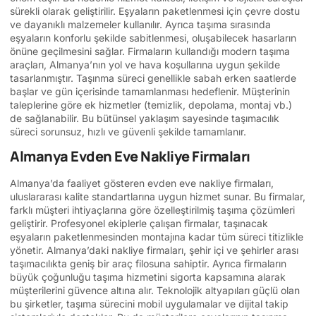
sürekli olarak geliştirilir. Eşyaların paketlenmesi için çevre dostu
ve dayanıklı malzemeler kullanılır. Ayrıca taşıma sırasında
eşyaların konforlu şekilde sabitlenmesi, oluşabilecek hasarların
önüne geçilmesini sağlar. Firmaların kullandığı modern taşıma
araçları, Almanya’nın yol ve hava koşullarına uygun şekilde
tasarlanmıştır. Taşınma süreci genellikle sabah erken saatlerde
başlar ve gün içerisinde tamamlanması hedeflenir. Müşterinin
taleplerine göre ek hizmetler (temizlik, depolama, montaj vb.)
de sağlanabilir. Bu bütünsel yaklaşım sayesinde taşımacılık
süreci sorunsuz, hızlı ve güvenli şekilde tamamlanır.
Almanya Evden Eve Nakliye Firmaları
Almanya’da faaliyet gösteren evden eve nakliye firmaları,
uluslararası kalite standartlarına uygun hizmet sunar. Bu firmalar,
farklı müşteri ihtiyaçlarına göre özelleştirilmiş taşıma çözümleri
geliştirir. Profesyonel ekiplerle çalışan firmalar, taşınacak
eşyaların paketlenmesinden montajına kadar tüm süreci titizlikle
yönetir. Almanya’daki nakliye firmaları, şehir içi ve şehirler arası
taşımacılıkta geniş bir araç filosuna sahiptir. Ayrıca firmaların
büyük çoğunluğu taşıma hizmetini sigorta kapsamına alarak
müşterilerini güvence altına alır. Teknolojik altyapıları güçlü olan
bu şirketler, taşıma sürecini mobil uygulamalar ve dijital takip