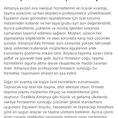
Almanya evden eve nakliyat hizmetlerinin en büyük avantajı,
taşıma sürecinin uzman ekiplerce profesyonelce yönetilmesidir.
Eşyaların zarar görmeden taşınabilmesi için özel koruma
malzemeleri kullanılır ve her eşya grubu ayrı ayrı değerlendirilir.
Ayrıca paketleme, yükleme ve montaj işlemleri sırasında
zamandan tasarruf edilmesi sağlanır. Müşteri, sürecin her
aşamasında bilgilendirilir ve olası sorunlara karşı hızlı çözümler
sunulur. Almanya’daki firmalar aynı zamanda yüksek teknolojili
takip sistemleri kullanarak müşterilere eşyalarının anlık
konumlarını gösterme imkânı tanır. Böylece taşınma süreci daha
şeffaf ve güvenilir hale gelir. Ayrıca firmaların çoğu, taşıma
hizmetlerini sigorta altına alarak oluşabilecek maddi zararları
önler. Almanya’daki profesyonel firmaların sunduğu bu
hizmetler, taşınmanın stresini en aza indirir.
Diğer bir avantaj ise kişiye özel hizmetlerin sunulmasıdır.
Taşınacak kişi ister tek başına, ister ailesiyle olsun; firmalar
taşınma planını müşterinin ihtiyaç ve beklentilerine göre
oluşturur. Özellikle Almanya gibi büyük ve gelişmiş ülkelerde,
nakliye firmalarının sunduğu çözümler global standartlara
uygundur. Eşyaların boyutu, hassasiyeti ve taşınacağı mesafeye
göre en uygun araçlar ve taşıma yöntemi belirlenir. Ayrıca çevre
dostu taşıma politikaları sayesinde doğaya zarar verilmeden