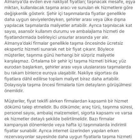
Almanya’da evden eve nakliyat fiyatları; taşınacak mesafe, eşya
miktarı, kullanılacak taşıma aracı ve sunulan ek hizmetlere göre
değişkenlik gösterir. Şehir içi taşınmalarda fiyatlar genellikle
daha uygun seviyelerdeyken, şehirler arası veya ülke dışına
yapılacak taşımalarda maliyetler artabilir. Ayrıca taşınılacak kat
sayısı, asansör kullanım durumu ve ambalajlama hizmeti de
fiyatlandırmada belirleyici unsurlar arasında yer alır.
Almanya’daki firmalar genellikle taşıma öncesinde ücretsiz
ekspertiz hizmeti sunarak net bir fiyat çıkarır. Böylece
müşteriler, taşınma günü herhangi bir sürpriz maliyetle
karşılaşmaz. Ortalama bir şehir içi taşıma hizmeti birkaç yüz
eurodan başlarken, şehirler arası veya uluslararası taşımalarda
bu rakam binlerce euroya ulaşabilir. Nakliye sigortası da
fiyatlara dâhil edilirse toplam maliyet biraz daha artabilir.
Dolayısıyla taşıma öncesi firmalarla tüm detayların görüşülmesi
önemlidir.
Müşteriler, fiyat teklifi alırken firmalardan kapsamlı bir hizmet
dökümü talep etmelidir. Bu dökümde; araç türü, taşınma süresi,
personel sayısı, ambalaj malzemeleri, sigorta kapsamı ve varsa
ek hizmetler detaylı şekilde belirtilmelidir. Bazı firmalar
kampanyalı dönemlerde veya hafta içi taşınmalarda indirimli
fiyatlar sunabilir. Ayrıca internet üzerinden yapılan erken
rezervasyonlar sayesinde daha uygun fiyatlarla taşıma hizmeti