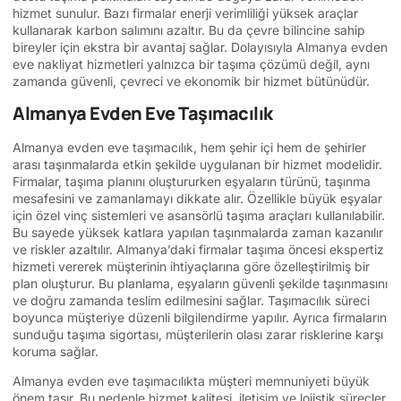
hizmet sunulur. Bazı firmalar enerji verimliliği yüksek araçlar
kullanarak karbon salımını azaltır. Bu da çevre bilincine sahip
bireyler için ekstra bir avantaj sağlar. Dolayısıyla Almanya evden
eve nakliyat hizmetleri yalnızca bir taşıma çözümü değil, aynı
zamanda güvenli, çevreci ve ekonomik bir hizmet bütünüdür.
Almanya Evden Eve Taşımacılık
Almanya evden eve taşımacılık, hem şehir içi hem de şehirler
arası taşınmalarda etkin şekilde uygulanan bir hizmet modelidir.
Firmalar, taşıma planını oluştururken eşyaların türünü, taşınma
mesafesini ve zamanlamayı dikkate alır. Özellikle büyük eşyalar
için özel vinç sistemleri ve asansörlü taşıma araçları kullanılabilir.
Bu sayede yüksek katlara yapılan taşınmalarda zaman kazanılır
ve riskler azaltılır. Almanya’daki firmalar taşıma öncesi ekspertiz
hizmeti vererek müşterinin ihtiyaçlarına göre özelleştirilmiş bir
plan oluşturur. Bu planlama, eşyaların güvenli şekilde taşınmasını
ve doğru zamanda teslim edilmesini sağlar. Taşımacılık süreci
boyunca müşteriye düzenli bilgilendirme yapılır. Ayrıca firmaların
sunduğu taşıma sigortası, müşterilerin olası zarar risklerine karşı
koruma sağlar.
Almanya evden eve taşımacılıkta müşteri memnuniyeti büyük
önem taşır. Bu nedenle hizmet kalitesi, iletişim ve lojistik süreçler