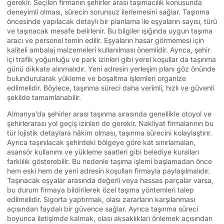
gerekir. Seçilen firmanın şehirler arası taşımacılık konusunda
deneyimli olması, sürecin sorunsuz ilerlemesini sağlar. Taşınma
öncesinde yapılacak detaylı bir planlama ile eşyaların sayısı, türü
ve taşınacak mesafe belirlenir. Bu bilgiler ışığında uygun taşıma
aracı ve personel temin edilir. Eşyaların hasar görmemesi için
kaliteli ambalaj malzemeleri kullanılması önemlidir. Ayrıca, şehir
içi trafik yoğunluğu ve park izinleri gibi yerel koşullar da taşınma
günü dikkate alınmalıdır. Yeni adresin yerleşim planı göz önünde
bulundurularak yükleme ve boşaltma işlemleri organize
edilmelidir. Böylece, taşınma süreci daha verimli, hızlı ve güvenli
şekilde tamamlanabilir.
Almanya’da şehirler arası taşınma sırasında genellikle otoyol ve
şehirlerarası yol geçiş izinleri de gerekir. Nakliyat firmalarının bu
tür lojistik detaylara hâkim olması, taşınma sürecini kolaylaştırır.
Ayrıca taşınılacak şehirdeki bölgeye göre kat sınırlamaları,
asansör kullanımı ve yükleme saatleri gibi belediye kuralları
farklılık gösterebilir. Bu nedenle taşıma işlemi başlamadan önce
hem eski hem de yeni adresin koşulları firmayla paylaşılmalıdır.
Taşınacak eşyalar arasında değerli veya hassas parçalar varsa,
bu durum firmaya bildirilerek özel taşıma yöntemleri talep
edilmelidir. Sigorta yaptırmak, olası zararların karşılanması
açısından faydalı bir güvence sağlar. Ayrıca taşınma süreci
boyunca iletişimde kalmak, olası aksaklıkları önlemek açısından