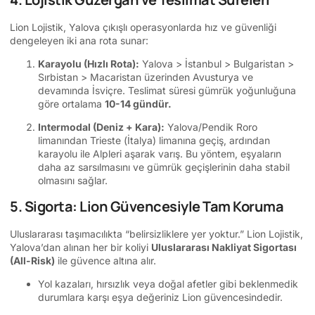
Lion Lojistik, Yalova çıkışlı operasyonlarda hız ve güvenliği
dengeleyen iki ana rota sunar:
Karayolu (Hızlı Rota):
Yalova > İstanbul > Bulgaristan >
Sırbistan > Macaristan üzerinden Avusturya ve
devamında İsviçre. Teslimat süresi gümrük yoğunluğuna
göre ortalama
10-14 gündür.
Intermodal (Deniz + Kara):
Yalova/Pendik Roro
limanından Trieste (İtalya) limanına geçiş, ardından
karayolu ile Alpleri aşarak varış. Bu yöntem, eşyaların
daha az sarsılmasını ve gümrük geçişlerinin daha stabil
olmasını sağlar.
5. Sigorta: Lion Güvencesiyle Tam Koruma
Uluslararası taşımacılıkta “belirsizliklere yer yoktur.” Lion Lojistik,
Yalova’dan alınan her bir koliyi
Uluslararası Nakliyat Sigortası
(All-Risk)
ile güvence altına alır.
Yol kazaları, hırsızlık veya doğal afetler gibi beklenmedik
durumlara karşı eşya değeriniz Lion güvencesindedir.