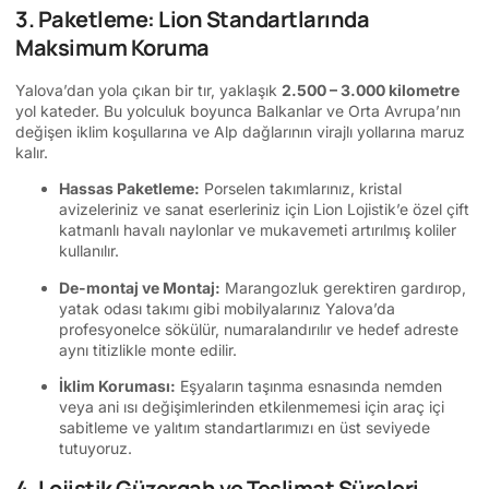
3. Paketleme: Lion Standartlarında
Maksimum Koruma
Yalova’dan yola çıkan bir tır, yaklaşık
2.500 – 3.000 kilometre
yol kateder. Bu yolculuk boyunca Balkanlar ve Orta Avrupa’nın
değişen iklim koşullarına ve Alp dağlarının virajlı yollarına maruz
kalır.
Hassas Paketleme:
Porselen takımlarınız, kristal
avizeleriniz ve sanat eserleriniz için Lion Lojistik’e özel çift
katmanlı havalı naylonlar ve mukavemeti artırılmış koliler
kullanılır.
De-montaj ve Montaj:
Marangozluk gerektiren gardırop,
yatak odası takımı gibi mobilyalarınız Yalova’da
profesyonelce sökülür, numaralandırılır ve hedef adreste
aynı titizlikle monte edilir.
İklim Koruması:
Eşyaların taşınma esnasında nemden
veya ani ısı değişimlerinden etkilenmemesi için araç içi
sabitleme ve yalıtım standartlarımızı en üst seviyede
tutuyoruz.
4. Lojistik Güzergah ve Teslimat Süreleri