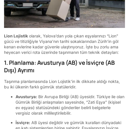
Lion Lojistik
olarak, Yalova’dan yola çıkan eşyalarınızı “Lion”
gücü ve titizliğiyle Viyana’nın tarihi sokaklarından Zürih’in göl
kenarı evlerine kadar güvenle ulaştırıyoruz. İşte bu zorlu ama
heyecan verici rota üzerinde taşınmanın tüm teknik detayları:
1. Planlama: Avusturya (AB) ve İsviçre (AB
Dışı) Ayrımı
Taşınma planlamasında Lion Lojistik’in ilk dikkate aldığı nokta,
bu iki ülkenin farklı gümrük statüleridir.
Avusturya:
Bir Avrupa Birliği (AB) üyesidir. Türkiye ile olan
Gümrük Birliği anlaşmaları sayesinde, “Zati Eşya” (kişisel
ev eşyası) statüsündeki gönderiler belirli belgelerle
vergisiz olarak millileştirilebilir.
İsviçre:
AB üyesi değildir ve gümrük kuralları dünyadaki
en katı sistemlerden birine sahiptir. Eşyalarınızın İsviçre