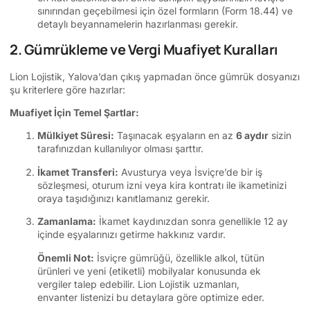
sınırından geçebilmesi için özel formların (Form 18.44) ve
detaylı beyannamelerin hazırlanması gerekir.
2. Gümrükleme ve Vergi Muafiyet Kuralları
Lion Lojistik, Yalova’dan çıkış yapmadan önce gümrük dosyanızı
şu kriterlere göre hazırlar:
Muafiyet İçin Temel Şartlar:
Mülkiyet Süresi:
Taşınacak eşyaların en az
6 aydır
sizin
tarafınızdan kullanılıyor olması şarttır.
İkamet Transferi:
Avusturya veya İsviçre’de bir iş
sözleşmesi, oturum izni veya kira kontratı ile ikametinizi
oraya taşıdığınızı kanıtlamanız gerekir.
Zamanlama:
İkamet kaydınızdan sonra genellikle 12 ay
içinde eşyalarınızı getirme hakkınız vardır.
Önemli Not:
İsviçre gümrüğü, özellikle alkol, tütün
ürünleri ve yeni (etiketli) mobilyalar konusunda ek
vergiler talep edebilir. Lion Lojistik uzmanları,
envanter listenizi bu detaylara göre optimize eder.