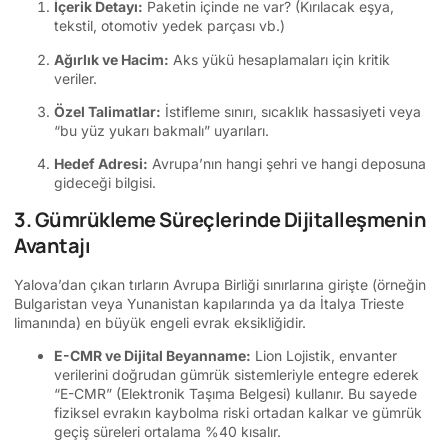
İçerik Detayı:
Paketin içinde ne var? (Kırılacak eşya,
tekstil, otomotiv yedek parçası vb.)
Ağırlık ve Hacim:
Aks yükü hesaplamaları için kritik
veriler.
Özel Talimatlar:
İstifleme sınırı, sıcaklık hassasiyeti veya
“bu yüz yukarı bakmalı” uyarıları.
Hedef Adresi:
Avrupa’nın hangi şehri ve hangi deposuna
gideceği bilgisi.
3. Gümrükleme Süreçlerinde Dijitalleşmenin
Avantajı
Yalova’dan çıkan tırların Avrupa Birliği sınırlarına girişte (örneğin
Bulgaristan veya Yunanistan kapılarında ya da İtalya Trieste
limanında) en büyük engeli evrak eksikliğidir.
E-CMR ve Dijital Beyanname:
Lion Lojistik, envanter
verilerini doğrudan gümrük sistemleriyle entegre ederek
“E-CMR” (Elektronik Taşıma Belgesi) kullanır. Bu sayede
fiziksel evrakın kaybolma riski ortadan kalkar ve gümrük
geçiş süreleri ortalama %40 kısalır.