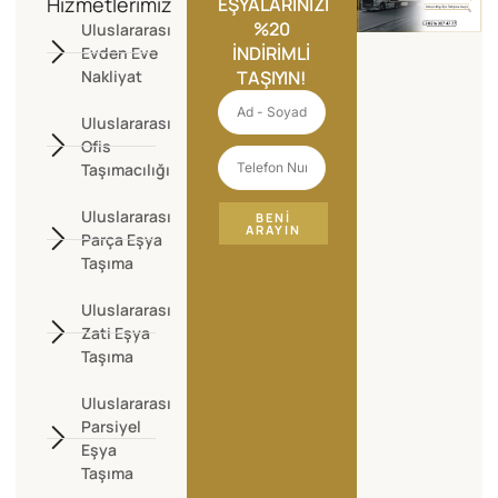
Hizmetlerimiz
EŞYALARINIZI
%20
Uluslararası
İNDIRIMLI
Evden Eve
Nakliyat
TAŞIYIN!
Uluslararası
Ofis
Taşımacılığı
Uluslararası
BENI
ARAYIN
Parça Eşya
Taşıma
Uluslararası
Zati Eşya
Taşıma
Uluslararası
Parsiyel
Eşya
Taşıma