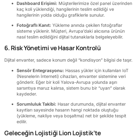
Dashboard Erişimi:
Müşterilerimize özel panel üzerinden
kaç koli yüklendiği, hangilerinin teslim edildiği ve
hangilerinin yolda olduğu grafiklerle sunulur.
Fotoğraflı Kanıt:
Yükleme anında çekilen fotoğraflar
sisteme yüklenir. Müşteri, Avrupa’daki alıcısına ürünün
nasıl teslim edildiğini dijital tutanaklarla belgeleyebilir.
6. Risk Yönetimi ve Hasar Kontrolü
Dijital envanter, sadece konum değil “kondisyon” bilgisi de taşır.
Sensör Entegrasyonu:
Hassas yükler için kullanılan IoT
(Nesnelerin İnterneti) cihazları, envanter sistemine veri
gönderir. Eğer bir koli Yalova-Avrupa yolunda aşırı
sarsıntıya maruz kalırsa, sistem bunu bir “uyarı” olarak
kaydeder.
Sorumluluk Takibi:
Hasar durumunda, dijital envanter
kayıtları sayesinde hasarın hangi noktada oluştuğu
(yükleme, nakliye veya boşaltma) net bir şekilde tespit
edilir.
Geleceğin Lojistiği Lion Lojistik’te