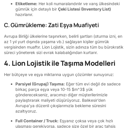
Etiketleme:
Her koli numaralandırılır ve varış ülkesindeki
gümrük için detaylı bir
Çeki Listesi (Inventory List)
hazırlanır.
C. Gümrükleme: Zati Eşya Muafiyeti
Avrupa Birliği ülkelerine taşınırken, belirli şartları (oturma izni, en
az 1 yıl yurt dışında yaşama vb.) sağlayan kişiler gümrük
vergisinden muaftır. Lion Lojistik, sizin adınıza tüm bu bürokratik
süreci yöneterek sizi evrak kalabalığından kurtarır.
4. Lion Lojistik ile Taşıma Modelleri
Her bütçeye ve eşya miktarına uygun çözümler sunuyoruz:
Parsiyel (Grupaj) Taşıma:
Eğer tüm evi değil de sadece
birkaç parça eşya veya 10-15
$m^3$
yük
gönderecekseniz, aracımızı diğer müşterilerimizle
paylaştırarak maliyeti düşürüyoruz. Balıkesir’den
Avrupa’ya düzenli çıkışlarımızla bekleme süresini
azaltıyoruz.
Full Container / Truck:
Eşyanız çoksa veya çok hızlı
ulaşması gerekiyorsa, sadece size özel bir araç tahsis