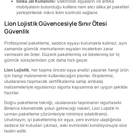
Silika Jel Kullanımı:
Elektronik eşyaların ve antika
mobilyaların bulunduğu kolilere nem alıcı silika jel paketleri
yerleştirilerek mikro iklim kontrolü sağlanır.
Lion Lojistik Güvencesiyle Sınır Ötesi
Güvenlik
Profesyonel paketleme, sadece eşyayı korumakla kalmaz; aynı
zamanda gümrük memurlarının eşyaları incelerken zarar
vermesini de önler. Düzenli paketlenmiş ve listelenmiş bir tır,
gümrük süreçlerinden çok daha hızlı geçer.
Lion Lojistik
, her taşıma öncesi eşya analizi yaparak hangi ürün
için hangi malzemenin kullanılacağını planlar. Ekiplerimiz,
uluslararası taşımacılık sertifikalarına sahip ambalaj
malzemeleriyle eşyalarınızı sigorta kapsamına en uygun şekilde
hazırlar.
Doğru paketleme tekniği, uluslararası taşınmanın sigortasıdır.
Binlerce kilometrelik yolun getireceği riskleri, Lion Lojistik’in
uzman paketleme çözümleriyle minimize edebilirsiniz.
Unutmayın; iyi paketlenmiş bir eşya, yeni evinize ulaştığında
sadece bir kutudan çıkmaz, eski evinizdeki kondisyonuyla size
teslim edilir.