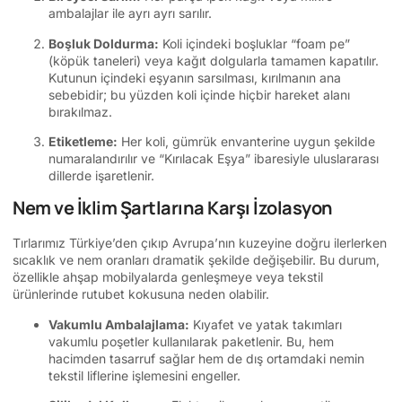
ambalajlar ile ayrı ayrı sarılır.
Boşluk Doldurma:
Koli içindeki boşluklar “foam pe”
(köpük taneleri) veya kağıt dolgularla tamamen kapatılır.
Kutunun içindeki eşyanın sarsılması, kırılmanın ana
sebebidir; bu yüzden koli içinde hiçbir hareket alanı
bırakılmaz.
Etiketleme:
Her koli, gümrük envanterine uygun şekilde
numaralandırılır ve “Kırılacak Eşya” ibaresiyle uluslararası
dillerde işaretlenir.
Nem ve İklim Şartlarına Karşı İzolasyon
Tırlarımız Türkiye’den çıkıp Avrupa’nın kuzeyine doğru ilerlerken
sıcaklık ve nem oranları dramatik şekilde değişebilir. Bu durum,
özellikle ahşap mobilyalarda genleşmeye veya tekstil
ürünlerinde rutubet kokusuna neden olabilir.
Vakumlu Ambalajlama:
Kıyafet ve yatak takımları
vakumlu poşetler kullanılarak paketlenir. Bu, hem
hacimden tasarruf sağlar hem de dış ortamdaki nemin
tekstil liflerine işlemesini engeller.