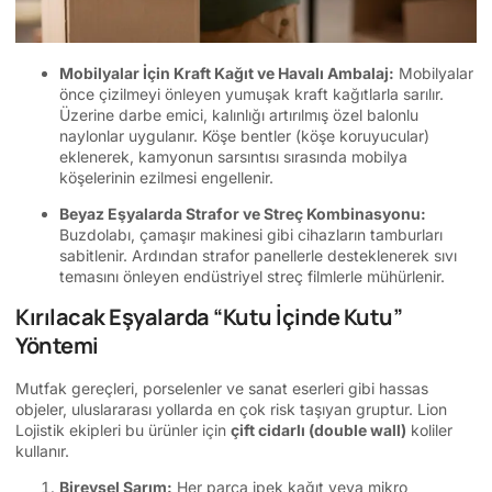
Mobilyalar İçin Kraft Kağıt ve Havalı Ambalaj:
Mobilyalar
önce çizilmeyi önleyen yumuşak kraft kağıtlarla sarılır.
Üzerine darbe emici, kalınlığı artırılmış özel balonlu
naylonlar uygulanır. Köşe bentler (köşe koruyucular)
eklenerek, kamyonun sarsıntısı sırasında mobilya
köşelerinin ezilmesi engellenir.
Beyaz Eşyalarda Strafor ve Streç Kombinasyonu:
Buzdolabı, çamaşır makinesi gibi cihazların tamburları
sabitlenir. Ardından strafor panellerle desteklenerek sıvı
temasını önleyen endüstriyel streç filmlerle mühürlenir.
Kırılacak Eşyalarda “Kutu İçinde Kutu”
Yöntemi
Mutfak gereçleri, porselenler ve sanat eserleri gibi hassas
objeler, uluslararası yollarda en çok risk taşıyan gruptur. Lion
Lojistik ekipleri bu ürünler için
çift cidarlı (double wall)
koliler
kullanır.
Bireysel Sarım:
Her parça ipek kağıt veya mikro