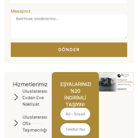
Mesajınız
GÖNDER
Hizmetlerimiz
EŞYALARINIZI
%20
Uluslararası
İNDIRIMLI
Evden Eve
Nakliyat
TAŞIYIN!
Uluslararası
Ofis
Taşımacılığı