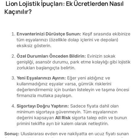
Lion Lojistik İpuçları: Ek Ücretlerden Nasıl
Kaçınılır?
Envanterinizi Dürüstçe Sunun:
Keşif sırasında ekibinize
tüm eşyalarınızı (özellikle dolap içlerini ve depoları)
eksiksiz gösterin.
Özel Durumları Önceden Bildirin:
Evinizin sokak
genişliği, asansör durumu, park etme kolaylığı gibi lojistik
zorlukları başlangıçta belirtin.
Yeni Eşyalarınızı Ayırın:
Eğer yeni aldığınız ve
kullanmadığınız eşyalar varsa, gümrük risklerini
değerlendirmemiz için bunları listeleyin ve taşıma öncesi
firmanızla mutlaka paylaşın.
Sigortayı Doğru Yaptırın:
Sadece fiyata dahil olan
minimum sigortaya güvenmeyin. Tüm eşyalarınızın
değerini kapsayan
All Risk
sigorta talep edin ve bunun
primini teklifte ayrı bir kalem olarak netleştirin.
Sonuç:
Uluslararası evden eve nakliyatta en ucuz fiyatı sunan