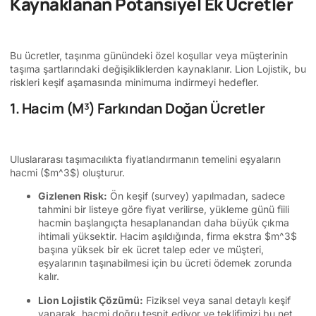
Kaynaklanan Potansiyel Ek Ücretler
Bu ücretler, taşınma günündeki özel koşullar veya müşterinin
taşıma şartlarındaki değişikliklerden kaynaklanır. Lion Lojistik, bu
riskleri keşif aşamasında minimuma indirmeyi hedefler.
1. Hacim (M³) Farkından Doğan Ücretler
Uluslararası taşımacılıkta fiyatlandırmanın temelini eşyaların
hacmi (
$m^3$
) oluşturur.
Gizlenen Risk:
Ön keşif (survey) yapılmadan, sadece
tahmini bir listeye göre fiyat verilirse, yükleme günü fiili
hacmin başlangıçta hesaplanandan daha büyük çıkma
ihtimali yüksektir. Hacim aşıldığında, firma ekstra
$m^3$
başına yüksek bir ek ücret talep eder ve müşteri,
eşyalarının taşınabilmesi için bu ücreti ödemek zorunda
kalır.
Lion Lojistik Çözümü:
Fiziksel veya sanal detaylı keşif
yaparak, hacmi doğru tespit ediyor ve teklifimizi bu net