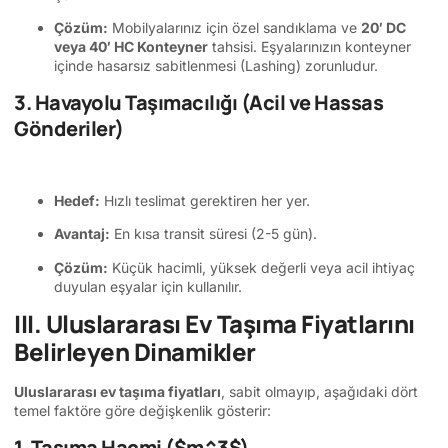
Çözüm:
Mobilyalarınız için özel sandıklama ve
20′ DC
veya 40′ HC Konteyner
tahsisi. Eşyalarınızın konteyner
içinde hasarsız sabitlenmesi (Lashing) zorunludur.
3. Havayolu Taşımacılığı (Acil ve Hassas
Gönderiler)
Hedef:
Hızlı teslimat gerektiren her yer.
Avantaj:
En kısa transit süresi (2-5 gün).
Çözüm:
Küçük hacimli, yüksek değerli veya acil ihtiyaç
duyulan eşyalar için kullanılır.
III. Uluslararası Ev Taşıma Fiyatlarını
Belirleyen Dinamikler
Uluslararası ev taşıma fiyatları
, sabit olmayıp, aşağıdaki dört
temel faktöre göre değişkenlik gösterir:
1. Taşıma Hacmi (
$m^3$
)