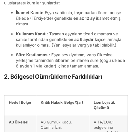
uluslararası kurallar şunlardır:
İkamet Kanıtı:
Eşya sahibinin, taşınmadan önce menşe
ülkede (Türkiye’de) genellikle
en az 12 ay
ikamet etmiş
olması.
Kullanım Kanıtı:
Taşınan eşyaların ticari olmaması ve
sahibi tarafından genellikle
en az 6 aydır
kişisel amaçla
kullanılıyor olması. (Yeni eşyalar vergiye tabi olabilir.)
Süre Kısıtlaması:
Eşya sevkiyatının, varış ülkesine
yerleşme tarihinden itibaren belirlenen süre (çoğu ülkede
6 aydan 1 yıla kadar) içinde tamamlanması.
2. Bölgesel Gümrükleme Farklılıkları
Hedef Bölge
Kritik Hukuki Belge/Şart
Lion Lojistik
Çözümü
AB Ülkeleri
AB Gümrük Kodu,
A.TR/EUR.1
Oturma İzni.
belgelerine