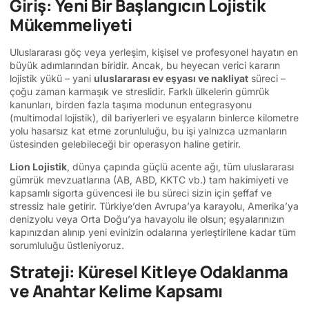
Giriş: Yeni Bir Başlangıcın Lojistik
Mükemmeliyeti
Uluslararası göç veya yerleşim, kişisel ve profesyonel hayatın en
büyük adımlarından biridir. Ancak, bu heyecan verici kararın
lojistik yükü – yani
uluslararası ev eşyası ve nakliyat
süreci –
çoğu zaman karmaşık ve streslidir. Farklı ülkelerin gümrük
kanunları, birden fazla taşıma modunun entegrasyonu
(multimodal lojistik), dil bariyerleri ve eşyaların binlerce kilometre
yolu hasarsız kat etme zorunluluğu, bu işi yalnızca uzmanların
üstesinden gelebileceği bir operasyon haline getirir.
Lion Lojistik
, dünya çapında güçlü acente ağı, tüm uluslararası
gümrük mevzuatlarına (AB, ABD, KKTC vb.) tam hakimiyeti ve
kapsamlı sigorta güvencesi ile bu süreci sizin için şeffaf ve
stressiz hale getirir. Türkiye’den Avrupa’ya karayolu, Amerika’ya
denizyolu veya Orta Doğu’ya havayolu ile olsun; eşyalarınızın
kapınızdan alınıp yeni evinizin odalarına yerleştirilene kadar tüm
sorumluluğu üstleniyoruz.
Strateji: Küresel Kitleye Odaklanma
ve Anahtar Kelime Kapsamı