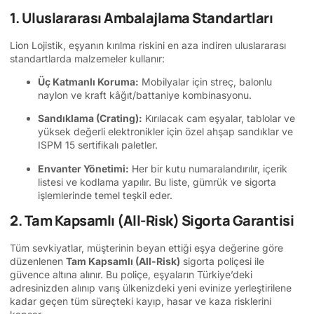
1. Uluslararası Ambalajlama Standartları
Lion Lojistik, eşyanın kırılma riskini en aza indiren uluslararası
standartlarda malzemeler kullanır:
Üç Katmanlı Koruma:
Mobilyalar için streç, balonlu
naylon ve kraft kâğıt/battaniye kombinasyonu.
Sandıklama (Crating):
Kırılacak cam eşyalar, tablolar ve
yüksek değerli elektronikler için özel ahşap sandıklar ve
ISPM 15 sertifikalı paletler.
Envanter Yönetimi:
Her bir kutu numaralandırılır, içerik
listesi ve kodlama yapılır. Bu liste, gümrük ve sigorta
işlemlerinde temel teşkil eder.
2. Tam Kapsamlı (All-Risk) Sigorta Garantisi
Tüm sevkiyatlar, müşterinin beyan ettiği eşya değerine göre
düzenlenen
Tam Kapsamlı (All-Risk)
sigorta poliçesi ile
güvence altına alınır. Bu poliçe, eşyaların Türkiye’deki
adresinizden alınıp varış ülkenizdeki yeni evinize yerleştirilene
kadar geçen tüm süreçteki kayıp, hasar ve kaza risklerini