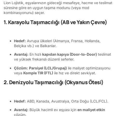
Lion Lojistik, eşyalarınızın gideceği mesafeye, hacme ve teslimat
süresine göre en uygun taşıma modunu (veya mod
kombinasyonunu) seçer.
1. Karayolu Taşımacılığı (AB ve Yakın Çevre)
Hedef:
Avrupa ülkeleri (Almanya, Fransa, Hollanda,
Belçika vb.) ve Balkanlar.
Avantaj:
En hızlı
kapıdan kapıya (Door-to-Door)
teslimat
ve yüksek frekanslı düzenli seferler.
Çözüm:
Parsiyel (LCL/Grupaj)
ile maliyet optimizasyonu
veya
Komple TIR (FTL)
ile hız ve direkt sevkiyat.
2. Denizyolu Taşımacılığı (Okyanus Ötesi)
Hedef:
ABD, Kanada, Avustralya, Orta Doğu (LCL/FCL).
Avantaj:
Büyük hacimli ev eşyası için
en maliyet etkin
çözüm.