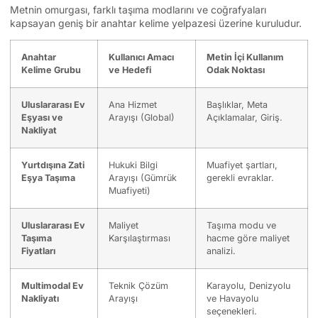
Metnin omurgası, farklı taşıma modlarını ve coğrafyaları
kapsayan geniş bir anahtar kelime yelpazesi üzerine kuruludur.
Anahtar
Kullanıcı Amacı
Metin İçi Kullanım
Kelime Grubu
ve Hedefi
Odak Noktası
Uluslararası Ev
Ana Hizmet
Başlıklar, Meta
Eşyası ve
Arayışı (Global)
Açıklamalar, Giriş.
Nakliyat
Yurtdışına Zati
Hukuki Bilgi
Muafiyet şartları,
Eşya Taşıma
Arayışı (Gümrük
gerekli evraklar.
Muafiyeti)
Uluslararası Ev
Maliyet
Taşıma modu ve
Taşıma
Karşılaştırması
hacme göre maliyet
Fiyatları
analizi.
Multimodal Ev
Teknik Çözüm
Karayolu, Denizyolu
Nakliyatı
Arayışı
ve Havayolu
seçenekleri.