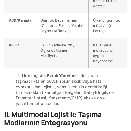
benzer hukuki
destek.
ABD/Kanada
Gümrük Beyannamesi
Ülke içi gümrük
(Customs Form), Yeminli
müşavirliği
Beyan (Affidavit).
işbirliği.
KKTC
KKTC Yerleşim İzni,
KKTC yerel
Öğrenci/Memur
mevzuatına
Muafiyeti.
uygun
beyanname.
Lion Lojistik Evrak Yönetimi:
Uluslararası
taşımacılıkta en büyük sorun eksik veya hatalı
evraktır. Lion Lojistik, varış ülkenizin gerektirdiği
tüm evrakları (İkametgah Belgeleri, Detaylı İngilizce
Envanter Listesi, Konşimento/CMR) eksiksiz ve
yasal formatta hazırlar.
II. Multimodal Lojistik: Taşıma
Modlarının Entegrasyonu