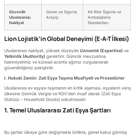
Güvenilir
Güven ve Sigorta
All-Risk Sigorta ve
Uluslararası
Arayışı
Ambalajlama
Nakliyat
Standartları.
Lion Lojistik’in Global Deneyimi (E-A-T İlkesi)
Uluslararası nakliyat, yüksek düzeyde
Uzmanlık (Expertise)
ve
Yetkinlik (Authority)
gerektirir. Gümrük mevzuatına
hakimiyetimiz ve küresel acente ağımız vurgulanarak
güvenilirliğimiz pekiştirilir.
I. Hukuki Zemin: Zati Eşya Taşıma Muafiyeti ve Prosedürler
Uluslararası ev eşyası taşımanın en kritik aşaması, eşyaların varış
ülkesine Gümrük Vergisi ve KDV’den muaf olarak (Zati Eşya
Statüsü – Household Goods) sokulmasıdır.
1. Temel Uluslararası Zati Eşya Şartları
Bu şartlar ülkeye göre değişmekle birlikte, genel kabul görmüş