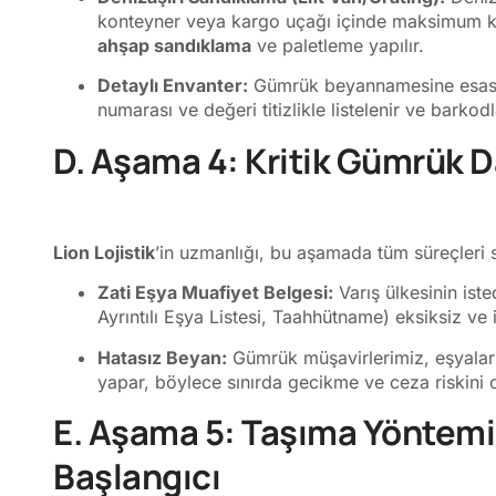
konteyner veya kargo uçağı içinde maksimum kor
ahşap sandıklama
ve paletleme yapılır.
Detaylı Envanter:
Gümrük beyannamesine esas ol
numarası ve değeri titizlikle listelenir ve barkodl
D. Aşama 4: Kritik Gümrük D
Lion Lojistik
’in uzmanlığı, bu aşamada tüm süreçleri s
Zati Eşya Muafiyet Belgesi:
Varış ülkesinin iste
Ayrıntılı Eşya Listesi, Taahhütname) eksiksiz ve i
Hatasız Beyan:
Gümrük müşavirlerimiz, eşyalar
yapar, böylece sınırda gecikme ve ceza riskini o
E. Aşama 5: Taşıma Yöntemi
Başlangıcı