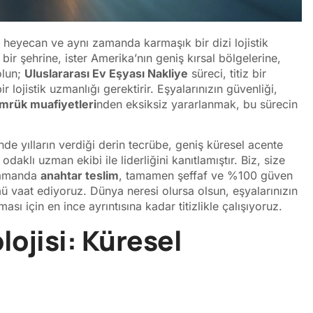
r heyecan ve aynı zamanda karmaşık bir dizi lojistik
 bir şehrine, ister Amerika’nın geniş kırsal bölgelerine,
olun;
Uluslararası Ev Eşyası Nakliye
süreci, titiz bir
lojistik uzmanlığı gerektirir. Eşyalarınızın güvenliği,
mrük muafiyetleri
nden eksiksiz yararlanmak, bu sürecin
de yılların verdiği derin tecrübe, geniş küresel acente
aklı uzman ekibi ile liderliğini kanıtlamıştır. Biz, size
 zamanda
anahtar teslim
, tamamen şeffaf ve %100 güven
 vaat ediyoruz. Dünya neresi olursa olsun, eşyalarınızın
ı için en ince ayrıntısına kadar titizlikle çalışıyoruz.
lojisi: Küresel