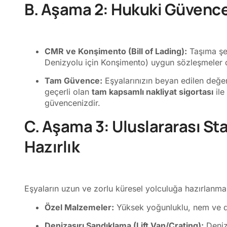
B. Aşama 2: Hukuki Güvence
CMR ve Konşimento (Bill of Lading):
Taşıma şek
Denizyolu için Konşimento) uygun sözleşmeler d
Tam Güvence:
Eşyalarınızın beyan edilen değe
geçerli olan
tam kapsamlı nakliyat sigortası
ile
güvencenizdir.
C. Aşama 3: Uluslararası S
Hazırlık
Eşyaların uzun ve zorlu küresel yolculuğa hazırlanmas
Özel Malzemeler:
Yüksek yoğunluklu, nem ve da
Denizaşırı Sandıklama (Lift Van/Crating):
Deniz 