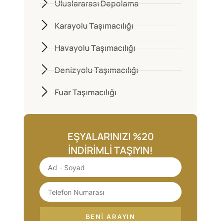
Uluslararası Depolama
Karayolu Taşımacılığı
Havayolu Taşımacılığı
Denizyolu Taşımacılığı
Fuar Taşımacılığı
EŞYALARINIZI %20
İNDIRIMLI TAŞIYIN!
BENI ARAYIN