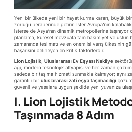
Yeni bir ülkede yeni bir hayat kurma kararı, büyük bi
zorluğu beraberinde getirir. İster Avrupa’nın kalabalık
isterse de Asya’nın dinamik metropollerine taşınıyor 
planlama, küresel mevzuata tam hakimiyet ve üstün bir 
zamanında teslimatı ve en önemlisi varış ülkesinin
gü
başarısını belirleyen en kritik faktörlerdir.
Lion Lojistik
,
Uluslararası Ev Eşyası Nakliye
sektörün
ağı, modern teknolojik altyapısı ve her zaman çözüm od
sadece bir taşıma hizmeti sunmakla kalmıyor; aynı
garantili bir
uluslararası zati eşya taşımacılığı
çözümü
güvenli ve yasalara uygun şekilde yeni yuvanıza ulaşmas
I. Lion Lojistik Metodo
Taşınmada 8 Adım