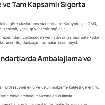
 ve Tam Kapsamlı Sigorta
line göre uluslararası standartlara (Karayolu için CMR,
üzenlenir, yasal güvenceniz sağlanır.
ri üzerinden, yüklemeden yeni adresinize teslimata kadar
 korunur. Bu, denizaşırı taşımalarda en büyük
tandartlarda Ambalajlama ve
ı, profesyonel ekip ve üstün malzeme kalitesi gerektirir.
rbe emici ambalaj malzemeleri kullanılır.
veya hava yolu ile yapılan taşımalarda, eşyaların