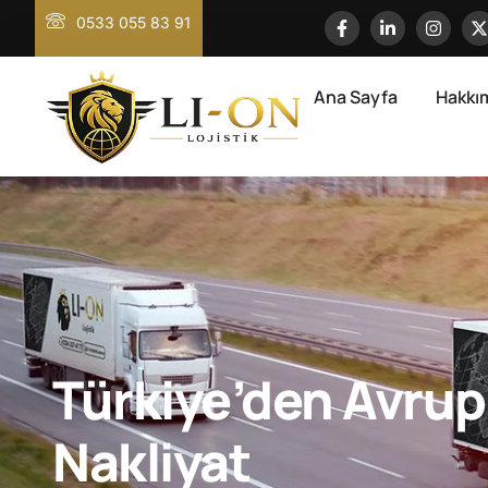
0533 055 83 91
Ana Sayfa
Hakkı
Türkiye’den Avrup
Nakliyat