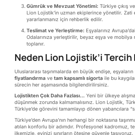
Gümrük ve Mevzuat Yönetimi:
Türkiye çıkış ve
Lion Lojistik’in uzman ekiplerince yönetilir. Za
yararlanmanız için rehberlik edilir.
Teslimat ve Yerleştirme:
Eşyalarınız Avrupa’dak
Odalarınıza yerleştirilir, beyaz eşya ve mobilya
toplanır.
Neden Lion Lojistik’i Tercih
Uluslararası taşınmalarda en büyük endişe, eşyaların
fiyatlandırma
ve
tam kapsamlı sigorta
ile bu kaygıla
sürecin her aşamasında bilgilendirilirsiniz.
Lojistikten Çok Daha Fazlası…
Yeni bir ülkeye alışma
düşünmek zorunda kalmamalısınız. Lion Lojistik, Tür
Türkiye’de görevini tamamlayıp dönen yabancılara “sıf
Türkiye’den Avrupa’nın herhangi bir noktasına taşınmak,
atılan konforlu bir adımdır. Profesyonel kadromuz, t
ilkemizle, evinizi sınırların ötesine güvenle taşıyoruz. 