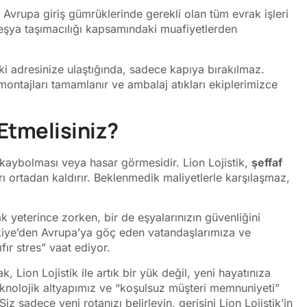
 Avrupa giriş gümrüklerinde gerekli olan tüm evrak işleri
ti eşya taşımacılığı kapsamındaki muafiyetlerden
i adresinize ulaştığında, sadece kapıya bırakılmaz.
 montajları tamamlanır ve ambalaj atıkları ekiplerimizce
 Etmelisiniz?
 kaybolması veya hasar görmesidir. Lion Lojistik,
şeffaf
rı ortadan kaldırır. Beklenmedik maliyetlerle karşılaşmaz,
k yeterince zorken, bir de eşyalarınızın güvenliğini
kiye’den Avrupa’ya göç eden vatandaşlarımıza ve
ır stres” vaat ediyor.
 Lion Lojistik ile artık bir yük değil, yeni hayatınıza
eknolojik altyapımız ve “koşulsuz müşteri memnuniyeti”
Siz sadece yeni rotanızı belirleyin, gerisini Lion Lojistik’in