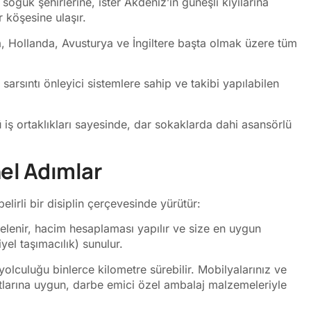
 soğuk şehirlerine, ister Akdeniz’in güneşli kıyılarına
r köşesine ulaşır.
 Hollanda, Avusturya ve İngiltere başta olmak üzere tüm
sarsıntı önleyici sistemlere sahip ve takibi yapılabilen
iş ortaklıkları sayesinde, dar sokaklarda dahi asansörlü
nel Adımlar
elirli bir disiplin çerçevesinde yürütür:
elenir, hacim hesaplaması yapılır ve size en uygun
el taşımacılık) sunulur.
olculuğu binlerce kilometre sürebilir. Mobilyalarınız ve
artlarına uygun, darbe emici özel ambalaj malzemeleriyle