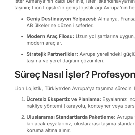
İster Almanya’nın kalbi Berlin’e, ister İskandinavya’nın
taşının; Lion Lojistik’in geniş lojistik ağı Avrupa’nın he
Geniş Destinasyon Yelpazesi:
Almanya, Fransa,
AB ülkelerine düzenli seferler.
Modern Araç Filosu:
Uzun yol şartlarına uygun, 
modern araçlar.
Stratejik Partnerlikler:
Avrupa yerelindeki güçlü 
taşıma ve yerel dağıtım çözümleri.
Süreç Nasıl İşler? Profesyo
Lion Lojistik, Türkiye’den Avrupa’ya taşınma sürecini b
Ücretsiz Ekspertiz ve Planlama:
Eşyalarınız inc
nakliye yöntemi (karayolu, konteyner veya parsiy
Uluslararası Standartlarda Paketleme:
Avrupa y
kırılacak eşyalarınız, uluslararası taşıma stand
koruma altına alınır.