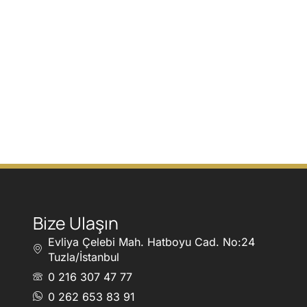
Bize Ulaşın
Evliya Çelebi Mah. Hatboyu Cad. No:24
Tuzla/İstanbul
0 216 307 47 77
0 262 653 83 91