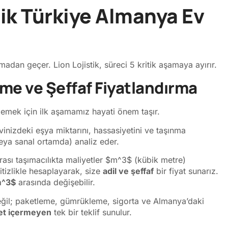
tik Türkiye Almanya Ev
lamadan geçer. Lion Lojistik, süreci 5 kritik aşamaya ayırır.
rme ve Şeffaf Fiyatlandırma
irlemek için ilk aşamamız hayati önem taşır.
nizdeki eşya miktarını, hassasiyetini ve taşınma
veya sanal ortamda) analiz eder.
ası taşımacılıkta maliyetler
$m^3$
(kübik metre)
itizlikle hesaplayarak, size
adil ve şeffaf
bir fiyat sunarız.
m^3$
arasında değişebilir.
ğil; paketleme, gümrükleme, sigorta ve Almanya’daki
yet içermeyen
tek bir teklif sunulur.