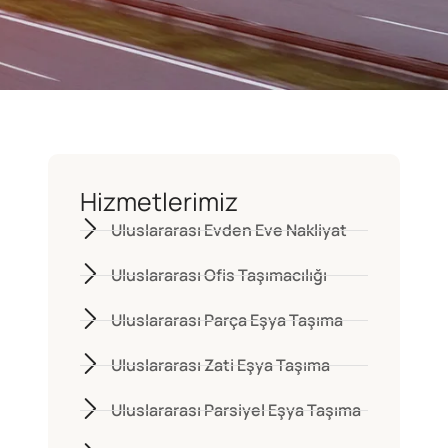
Hizmetlerimiz
Uluslararası Evden Eve Nakliyat
Uluslararası Ofis Taşımacılığı
Uluslararası Parça Eşya Taşıma
Uluslararası Zati Eşya Taşıma
Uluslararası Parsiyel Eşya Taşıma