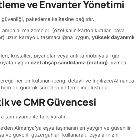
tleme ve Envanter Yönetimi
güvenliği, paketleme kalitesine bağlıdır.
 ambalaj malzemeleri (özel kalın karton kutular, hava
lar) uzun karayolu taşımacılığına uygun,
yüksek dayanımlı
ri, kristaller, piyanolar veya antika mobilyalar gibi
vkiyata uygun
özel ahşap sandıklama (crating)
hizmeti
eği, her bir kutunun içeriği detaylı ve İngilizce/Almanca
ta hem de gümrük süreçlerinin temelini oluşturur.
stik ve CMR Güvencesi
ra tam uyumu ile fark yaratır.
e’den Almanya’ya eşya taşımanın en yaygın ve güvenilir
ısa ve güvenli güzergahları kullanarak, eşyalarınızın