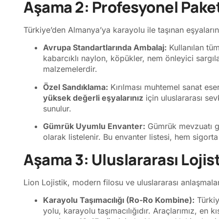
Aşama 2: Profesyonel Pake
Türkiye’den Almanya’ya karayolu ile taşınan eşyaların 
Avrupa Standartlarında Ambalaj:
Kullanılan tüm
kabarcıklı naylon, köpükler, nem önleyici sargı
malzemelerdir.
Özel Sandıklama:
Kırılması muhtemel sanat eserle
yüksek değerli eşyalarınız
için uluslararası se
sunulur.
Gümrük Uyumlu Envanter:
Gümrük mevzuatı ger
olarak listelenir. Bu envanter listesi, hem sigor
Aşama 3: Uluslararası Loji
Lion Lojistik, modern filosu ve uluslararası anlaşmala
Karayolu Taşımacılığı (Ro-Ro Kombine):
Türkiy
yolu, karayolu taşımacılığıdır. Araçlarımız, en k