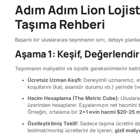
Adım Adım Lion Lojis
Taşıma Rehberi
Başarılı bir uluslararası taşınmanın sırrı, detaylı plan
Aşama 1: Keşif, Değerlendi
Taşınmanın maliyetini ve lojistik gereksinimlerini bel
Ücretsiz Uzman Keşfi:
Deneyimli uzmanımız, evi
koşullarını (kat, asansör durumu vb.) yerinde (
Hacim Hesaplama (The Metric Cube):
Uluslarar
üzerinden hesaplanır. Eşyalarınızın net hacmini t
Örneğin, ortalama bir
2+1 evin hacmi
$20-25 
Özelleştirilmiş Teklif:
Sadece taşıma ücretini de
teslimat/montaj ücretlerini de içeren,
gizli mali