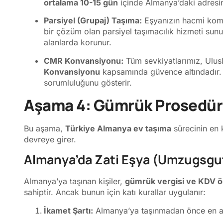
ortalama 10-15 gün
içinde Almanya’daki adresin
Parsiyel (Grupaj) Taşıma:
Eşyanızın hacmi komp
bir çözüm olan parsiyel taşımacılık hizmeti sunu
alanlarda korunur.
CMR Konvansiyonu:
Tüm sevkiyatlarımız, Ulus
Konvansiyonu
kapsamında güvence altındadır. Bu
sorumluluğunu gösterir.
Aşama 4: Gümrük Prosedürle
Bu aşama,
Türkiye Almanya ev taşıma
sürecinin en 
devreye girer.
Almanya’da Zati Eşya (Umzugsgut
Almanya’ya taşınan kişiler,
gümrük vergisi ve KDV
sahiptir. Ancak bunun için katı kurallar uygulanır:
İkamet Şartı:
Almanya’ya taşınmadan önce en 