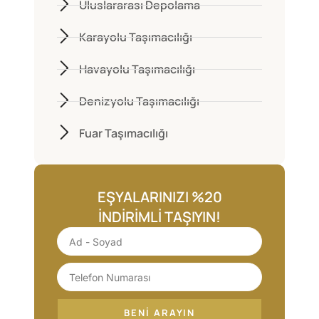
Uluslararası Depolama
Karayolu Taşımacılığı
Havayolu Taşımacılığı
Denizyolu Taşımacılığı
Fuar Taşımacılığı
EŞYALARINIZI %20
İNDIRIMLI TAŞIYIN!
BENI ARAYIN