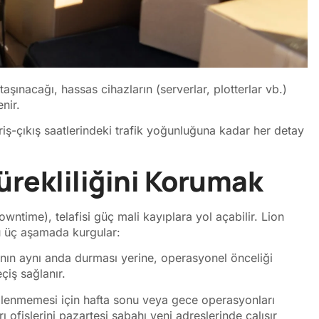
aşınacağı, hassas cihazların (serverlar, plotterlar vb.)
nir.
iş-çıkış saatlerindeki trafik yoğunluğuna kadar her detay
ürekliliğini Korumak
wntime), telafisi güç mali kayıplara yol açabilir. Lion
şu üç aşamada kurgular:
nın aynı anda durması yerine, operasyonel önceliği
çiş sağlanır.
tkilenmemesi için hafta sonu veya gece operasyonları
ı ofislerini pazartesi sabahı yeni adreslerinde çalışır