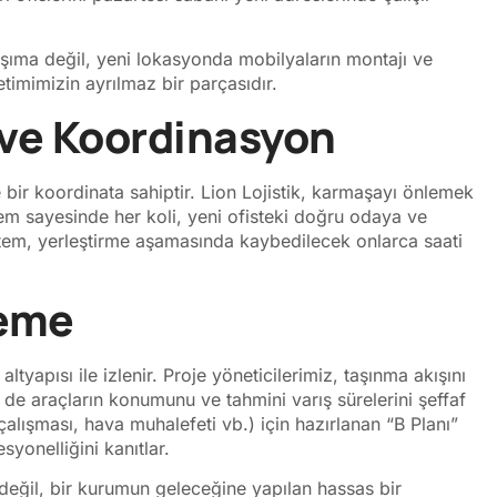
ıma değil, yeni lokasyonda mobilyaların montajı ve
imimizin ayrılmaz bir parçasıdır.
 ve Koordinasyon
e bir koordinata sahiptir. Lion Lojistik, karmaşayı önlemek
stem sayesinde her koli, yeni ofisteki doğru odaya ve
ntem, yerleştirme aşamasında kaybedilecek onlarca saati
leme
ltyapısı ile izlenir. Proje yöneticilerimiz, taşınma akışını
 de araçların konumunu ve tahmini varış sürelerini şeffaf
çalışması, hava muhalefeti vb.) için hazırlanan “B Planı”
yonelliğini kanıtlar.
değil, bir kurumun geleceğine yapılan hassas bir