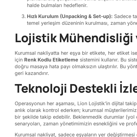
halde bulmaları hedeflenir.
Hızlı Kurulum (Unpacking & Set-up):
Sadece taş
temel yerleşim düzeninin kurulması, zaman yönet
Lojistik Mühendisliği
Kurumsal nakliyatta her eşya bir etikete, her etiket is
için
Renk Kodlu Etiketleme
sistemini kullanır. Bu si
doğru masaya hata payı olmaksızın ulaştırılır. Bu yö
geri kazandırır.
Teknoloji Destekli İz
Operasyonun her aşaması, Lion Lojistik’in dijital takip a
anlık olarak kontrol ederken; kurumsal müşterilerimiz
bir şekilde takip edebilir. Beklenmedik durumlar (yol 
senaryoları, zaman yönetimimizin esnekliğini ve profes
Kurumsal nakliyat, sadece eşyaların yer değiştirmesi 