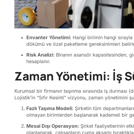
Envanter Yönetimi:
Hangi birimin hangi sırayla t
dökümü ve özel paketleme gereksinimleri belirle
Risk Analizi:
Binanın asansör kapasitesinden, gir
hesaplanır.
Zaman Yönetimi: İş S
Kurumsal bir firmanın taşınma sırasında iş durması (do
Lojistik’in “Sıfır Kesinti” vizyonu, zaman yönetimini 
Fazlı Taşıma Modeli:
Şirketin tüm departmanları
olmayan birimlerden başlanarak kademeli bir ge
Mesai Dışı Operasyon:
Şirket faaliyetlerinin e
planlanarak, çalışanların cuma akşamı bıraktıklar