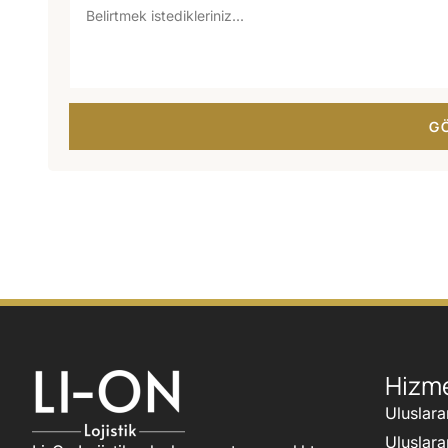
G
Hizme
Uluslara
Uluslara