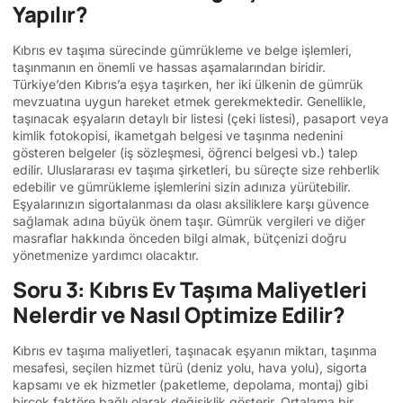
Yapılır?
Kıbrıs ev taşıma sürecinde gümrükleme ve belge işlemleri,
taşınmanın en önemli ve hassas aşamalarından biridir.
Türkiye’den Kıbrıs’a eşya taşırken, her iki ülkenin de gümrük
mevzuatına uygun hareket etmek gerekmektedir. Genellikle,
taşınacak eşyaların detaylı bir listesi (çeki listesi), pasaport veya
kimlik fotokopisi, ikametgah belgesi ve taşınma nedenini
gösteren belgeler (iş sözleşmesi, öğrenci belgesi vb.) talep
edilir. Uluslararası ev taşıma şirketleri, bu süreçte size rehberlik
edebilir ve gümrükleme işlemlerini sizin adınıza yürütebilir.
Eşyalarınızın sigortalanması da olası aksiliklere karşı güvence
sağlamak adına büyük önem taşır. Gümrük vergileri ve diğer
masraflar hakkında önceden bilgi almak, bütçenizi doğru
yönetmenize yardımcı olacaktır.
Soru 3: Kıbrıs Ev Taşıma Maliyetleri
Nelerdir ve Nasıl Optimize Edilir?
Kıbrıs ev taşıma maliyetleri, taşınacak eşyanın miktarı, taşınma
mesafesi, seçilen hizmet türü (deniz yolu, hava yolu), sigorta
kapsamı ve ek hizmetler (paketleme, depolama, montaj) gibi
birçok faktöre bağlı olarak değişiklik gösterir. Ortalama bir