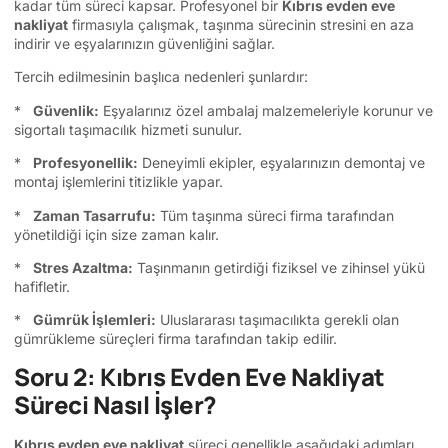
kadar tüm süreci kapsar. Profesyonel bir
Kıbrıs evden eve
nakliyat
firmasıyla çalışmak, taşınma sürecinin stresini en aza
indirir ve eşyalarınızın güvenliğini sağlar.
Tercih edilmesinin başlıca nedenleri şunlardır:
*
Güvenlik:
Eşyalarınız özel ambalaj malzemeleriyle korunur ve
sigortalı taşımacılık hizmeti sunulur.
*
Profesyonellik:
Deneyimli ekipler, eşyalarınızın demontaj ve
montaj işlemlerini titizlikle yapar.
*
Zaman Tasarrufu:
Tüm taşınma süreci firma tarafından
yönetildiği için size zaman kalır.
*
Stres Azaltma:
Taşınmanın getirdiği fiziksel ve zihinsel yükü
hafifletir.
*
Gümrük İşlemleri:
Uluslararası taşımacılıkta gerekli olan
gümrükleme süreçleri firma tarafından takip edilir.
Soru 2: Kıbrıs Evden Eve Nakliyat
Süreci Nasıl İşler?
Kıbrıs evden eve nakliyat
süreci genellikle aşağıdaki adımları