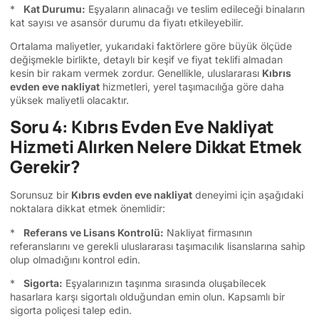
*
Kat Durumu:
Eşyaların alınacağı ve teslim edileceği binaların
kat sayısı ve asansör durumu da fiyatı etkileyebilir.
Ortalama maliyetler, yukarıdaki faktörlere göre büyük ölçüde
değişmekle birlikte, detaylı bir keşif ve fiyat teklifi almadan
kesin bir rakam vermek zordur. Genellikle, uluslararası
Kıbrıs
evden eve nakliyat
hizmetleri, yerel taşımacılığa göre daha
yüksek maliyetli olacaktır.
Soru 4: Kıbrıs Evden Eve Nakliyat
Hizmeti Alırken Nelere Dikkat Etmek
Gerekir?
Sorunsuz bir
Kıbrıs evden eve nakliyat
deneyimi için aşağıdaki
noktalara dikkat etmek önemlidir:
*
Referans ve Lisans Kontrolü:
Nakliyat firmasının
referanslarını ve gerekli uluslararası taşımacılık lisanslarına sahip
olup olmadığını kontrol edin.
*
Sigorta:
Eşyalarınızın taşınma sırasında oluşabilecek
hasarlara karşı sigortalı olduğundan emin olun. Kapsamlı bir
sigorta poliçesi talep edin.