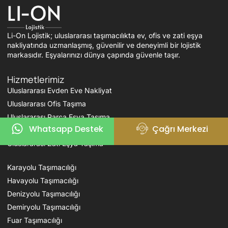
Li-On Lojistik; uluslararası taşımacılıkta ev, ofis ve zati eşya
nakliyatında uzmanlaşmış, güvenilir ve deneyimli bir lojistik
markasıdır. Eşyalarınızı dünya çapında güvenle taşır.
Hizmetlerimiz
Uluslararası Evden Eve Nakliyat
Uluslararası Ofis Taşıma
Uluslararası Parça Eşya Taşıma
Whatsapp Destek
Çağrı Merkezi
Uluslararası Parsiyel Eşya Taşıma
Uluslararası Zati Eşya Taşıma
Karayolu Taşımacılığı
Havayolu Taşımacılığı
Denizyolu Taşımacılığı
Demiryolu Taşımacılığı
Fuar Taşımacılığı