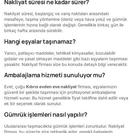
Nakliyat süresi ne kadar sürer?
Nakliyat süresi, başlangıç ve varış noktaları arasındaki
mesafeye, taşıma yöntemine (deniz veya hava yolu) ve gümrük
işlemlerinin hızına bağlı olarak değişir. Genellikle birkaç gün ile
birkaç hafta arasında sürebilir.
Hangi eşyalar taşınamaz?
Yanıcı, patlayıcı maddeler, tehlikeli kimyasallar, bozulabilir
gıdalar ve yasal olmayan maddeler gibi bazı eşyaların taşınması
yasaktır. Nakliyat firması size bu konuda detaylı bilgi verecektir.
Ambalajlama hizmeti sunuluyor mu?
Evet, çoğu
Kıbrıs evden eve nakliyat
firması, eşyalarınızın
güvenli bir şekilde taşınması için profesyonel ambalajlama
hizmeti sunar. Bu hizmet genellikle fiyat teklifine dahil edilir veya
ek bir seçenek olarak sunulur.
Gümrük işlemleri nasıl yapılır?
Uluslararası taşımacılıkta gümrük işlemleri zorunludur. Nakliyat
firması, bu süreçte size rehberlik eder, gerekli belgelerin