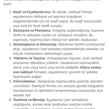
içerir:
Keşif ve Fiyatlandırma:
İlk olarak, nakliyat firması
eşyalarınızın miktarını ve taşınma koşullarını
değerlendirmek için bir keşif yapar. Bu keşif sonucunda
size özel bir fiyat teklifi sunulur.
Sözleşme ve Planlama:
Anlaşma sağlandığında, taşınma
tarihi ve detayları içeren bir sözleşme imzalanır. Bu
aşamada, taşınma planı detaylı bir şekilde oluşturulur.
Ambalajlama ve Demontaj:
Belirlenen tarihte profesyonel
ekip, eşyalarınızı özel ambalaj malzemeleriyle paketler ve
büyük mobilyaların demontajını yapar.
Yükleme ve Taşıma:
Ambalajlanan eşyalar, özel nakliyat
araçlarına dikkatlice yüklenir. Uluslararası taşımacılıkta
deniz yolu veya hava yolu tercih edilebilir.
Kıbrıs evden
eve nakliyat
firmaları, eşyalarınızın güvenli bir şekilde
taşınmasını sağlar.
Gümrükleme:
Uluslararası taşımacılıkta gümrük işlemleri
zorunludur. Nakliyat firması, bu süreçte gerekli belgelerin
hazırlanması ve işlemlerin tamamlanması konusunda size
destek olur.
Teslimat ve Montaj:
Eşyalarınız yeni adresinize
ulaştığında, uzman ekip tarafından araçtan indirilir,
yerleştirilir ve demontajı yapılan mobilyaların montajı