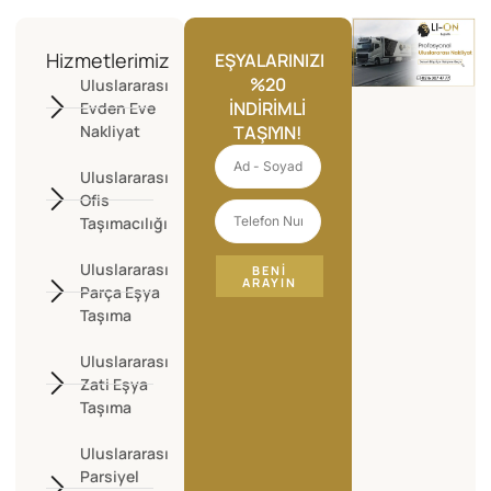
Hizmetlerimiz
EŞYALARINIZI
%20
Uluslararası
İNDIRIMLI
Evden Eve
Nakliyat
TAŞIYIN!
Uluslararası
Ofis
Taşımacılığı
Uluslararası
BENI
ARAYIN
Parça Eşya
Taşıma
Uluslararası
Zati Eşya
Taşıma
Uluslararası
Parsiyel