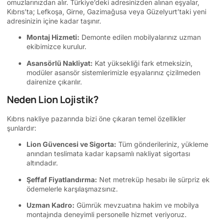
omuzlarınızdan alır. Türkiye’deki adresinizden alınan eşyalar,
Kıbrıs’ta; Lefkoşa, Girne, Gazimağusa veya Güzelyurt’taki yeni
adresinizin içine kadar taşınır.
Montaj Hizmeti:
Demonte edilen mobilyalarınız uzman
ekibimizce kurulur.
Asansörlü Nakliyat:
Kat yüksekliği fark etmeksizin,
modüler asansör sistemlerimizle eşyalarınız çizilmeden
dairenize çıkarılır.
Neden Lion Lojistik?
Kıbrıs nakliye pazarında bizi öne çıkaran temel özellikler
şunlardır:
Lion Güvencesi ve Sigorta:
Tüm gönderileriniz, yükleme
anından teslimata kadar kapsamlı nakliyat sigortası
altındadır.
Şeffaf Fiyatlandırma:
Net metreküp hesabı ile sürpriz ek
ödemelerle karşılaşmazsınız.
Uzman Kadro:
Gümrük mevzuatına hakim ve mobilya
montajında deneyimli personelle hizmet veriyoruz.