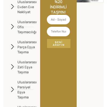
%20
Uluslararası
İNDIRIMLI
Evden Eve
Nakliyat
TAŞIYIN!
Uluslararası
Ofis
Taşımacılığı
Uluslararası
BENI
ARAYIN
Parça Eşya
Taşıma
Uluslararası
Zati Eşya
Taşıma
Uluslararası
Parsiyel
Eşya
Taşıma