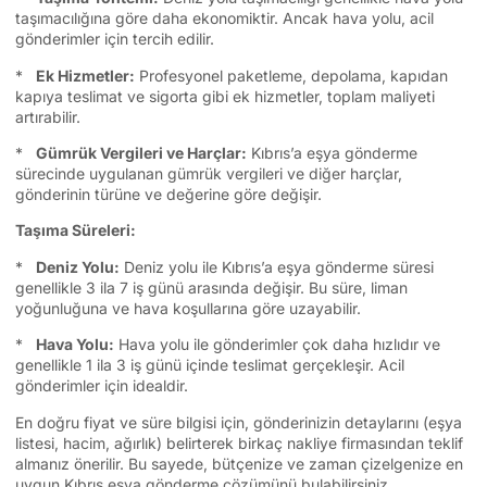
taşımacılığına göre daha ekonomiktir. Ancak hava yolu, acil
gönderimler için tercih edilir.
*
Ek Hizmetler:
Profesyonel paketleme, depolama, kapıdan
kapıya teslimat ve sigorta gibi ek hizmetler, toplam maliyeti
artırabilir.
*
Gümrük Vergileri ve Harçlar:
Kıbrıs’a eşya gönderme
sürecinde uygulanan gümrük vergileri ve diğer harçlar,
gönderinin türüne ve değerine göre değişir.
Taşıma Süreleri:
*
Deniz Yolu:
Deniz yolu ile Kıbrıs’a eşya gönderme süresi
genellikle 3 ila 7 iş günü arasında değişir. Bu süre, liman
yoğunluğuna ve hava koşullarına göre uzayabilir.
*
Hava Yolu:
Hava yolu ile gönderimler çok daha hızlıdır ve
genellikle 1 ila 3 iş günü içinde teslimat gerçekleşir. Acil
gönderimler için idealdir.
En doğru fiyat ve süre bilgisi için, gönderinizin detaylarını (eşya
listesi, hacim, ağırlık) belirterek birkaç nakliye firmasından teklif
almanız önerilir. Bu sayede, bütçenize ve zaman çizelgenize en
uygun Kıbrıs eşya gönderme çözümünü bulabilirsiniz.