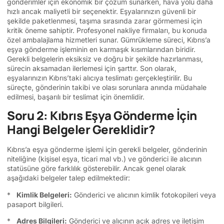
gönderimler için ekonomik bir çözüm sunarken, hava yolu daha
hızlı ancak maliyetli bir seçenektir. Eşyalarınızın güvenli bir
şekilde paketlenmesi, taşıma sırasında zarar görmemesi için
kritik öneme sahiptir. Profesyonel nakliye firmaları, bu konuda
özel ambalajlama hizmetleri sunar. Gümrükleme süreci, Kıbrıs’a
eşya gönderme işleminin en karmaşık kısımlarından biridir.
Gerekli belgelerin eksiksiz ve doğru bir şekilde hazırlanması,
sürecin aksamadan ilerlemesi için şarttır. Son olarak,
eşyalarınızın Kıbrıs’taki alıcıya teslimatı gerçekleştirilir. Bu
süreçte, gönderinin takibi ve olası sorunlara anında müdahale
edilmesi, başarılı bir teslimat için önemlidir.
Soru 2: Kıbrıs Eşya Gönderme İçin
Hangi Belgeler Gereklidir?
Kıbrıs’a eşya gönderme işlemi için gerekli belgeler, gönderinin
niteliğine (kişisel eşya, ticari mal vb.) ve gönderici ile alıcının
statüsüne göre farklılık gösterebilir. Ancak genel olarak
aşağıdaki belgeler talep edilmektedir:
*
Kimlik Belgeleri:
Gönderici ve alıcının kimlik fotokopileri veya
pasaport bilgileri.
*
Adres Bilgileri:
Gönderici ve alıcının açık adres ve iletişim