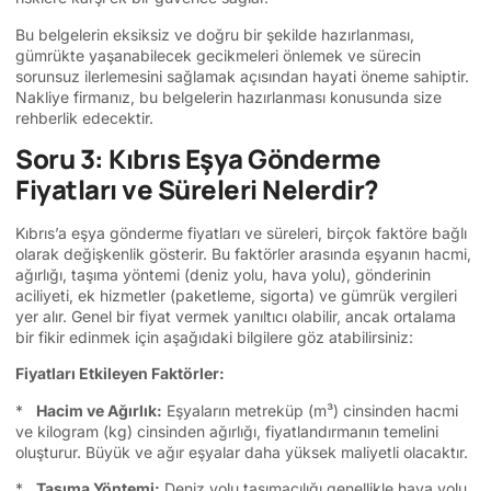
Bu belgelerin eksiksiz ve doğru bir şekilde hazırlanması,
gümrükte yaşanabilecek gecikmeleri önlemek ve sürecin
sorunsuz ilerlemesini sağlamak açısından hayati öneme sahiptir.
Nakliye firmanız, bu belgelerin hazırlanması konusunda size
rehberlik edecektir.
Soru 3: Kıbrıs Eşya Gönderme
Fiyatları ve Süreleri Nelerdir?
Kıbrıs’a eşya gönderme fiyatları ve süreleri, birçok faktöre bağlı
olarak değişkenlik gösterir. Bu faktörler arasında eşyanın hacmi,
ağırlığı, taşıma yöntemi (deniz yolu, hava yolu), gönderinin
aciliyeti, ek hizmetler (paketleme, sigorta) ve gümrük vergileri
yer alır. Genel bir fiyat vermek yanıltıcı olabilir, ancak ortalama
bir fikir edinmek için aşağıdaki bilgilere göz atabilirsiniz:
Fiyatları Etkileyen Faktörler:
*
Hacim ve Ağırlık:
Eşyaların metreküp (m³) cinsinden hacmi
ve kilogram (kg) cinsinden ağırlığı, fiyatlandırmanın temelini
oluşturur. Büyük ve ağır eşyalar daha yüksek maliyetli olacaktır.
*
Taşıma Yöntemi:
Deniz yolu taşımacılığı genellikle hava yolu