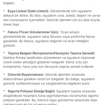
bilgileri.
*
Eşya Listesi (Çeki Listesi):
Gönderilecek tüm eşyaların
detaylı bir listesi. Bu liste, eşyaların cinsi, adedi, değeri ve varsa
seri numaralarını içermelidir. Gümrük işlemleri için bu liste büyük
önem taşır.
*
Fatura (Ticari Gönderimler İçin):
Ticari amaçlı
gönderimlerde, eşyaların satış faturası veya proforma fatura
gereklidir. Bu fatura, eşyaların değerini ve ticari niteliğini
gösterir.
*
Taşıma Belgesi (Konşimento/Havayolu Taşıma Senedi):
Nakliye firması tarafından düzenlenen ve eşyaların taşınmak
üzere teslim alındığını gösteren belgedir. Deniz yolu için
konşimento, hava yolu için havayolu taşıma senedi kullanılır.
*
Gümrük Beyannamesi:
Gümrük işlemleri sırasında
doldurulması gereken resmi bir belgedir. Bu belge, eşyaların
gümrük sınıflandırmasını ve vergilendirme bilgilerini içerir.
*
Sigorta Poliçesi (İsteğe Bağlı):
Eşyaların taşıma sırasında
oluşabilecek hasarlara karşı sigortalanması durumunda sigorta
poliçesi gereklidir. Bu, Kıbrıs’a eşya gönderme sürecinde olası
risklere karşı ek bir güvence sağlar.