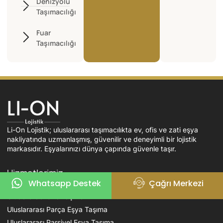
Denizyolu
Taşımacılığı
Fuar
Taşımacılığı
Li-On Lojistik; uluslararası taşımacılıkta ev, ofis ve zati eşya
nakliyatında uzmanlaşmış, güvenilir ve deneyimli bir lojistik
markasıdır. Eşyalarınızı dünya çapında güvenle taşır.
Hizmetlerimiz
Whatsapp Destek
Çağrı Merkezi
Uluslararası Evden Eve Nakliyat
Uluslararası Ofis Taşıma
Uluslararası Parça Eşya Taşıma
Uluslararası Parsiyel Eşya Taşıma