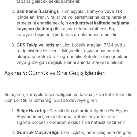
tabana gelecek şekilde istiflenir.
Sabitleme (Lashing):
Tüm eşyalar, kamyon veya TIR
içinde ani fren, virajlar ve yol sarsıntılarına karşı hareket
etmelerini engellemek için
endüstriyel kalitede bağlama
kayışları (lashing)
ile kasaya sıkıca sabitlenir. Bu,
karayolu taşımacılığında hasar önlemenin temelidir.
GPS Takip ve İletişim:
Lion Lojistik araçları, 7/24 uydu
takip sistemi ile izlenir. Müşteriler, eşyalarının nerede
olduğunu anlık olarak öğrenebilir. Şoförler, olası gecikme
veya güzergâh değişikliklerini anında merkeze bildirir.
Aşama 4: Gümrük ve Sınır Geçiş İşlemleri
Bu aşama, karayolu taşımacılığının en karmaşık ve kritik kısmıdır.
Lion Lojistik’in uzmanlığı burada devreye girer:
Belge Hazırlığı:
Gerekli tüm gümrük belgeleri (Ev Eşyası
Beyannamesi, vekâletname, detaylı envanter listesi,
sigorta poliçesi) önceden eksiksiz ve hatasız hazırlanır.
Gümrük Müşavirliği:
Lion Lojistik, hem çıkış hem de giriş