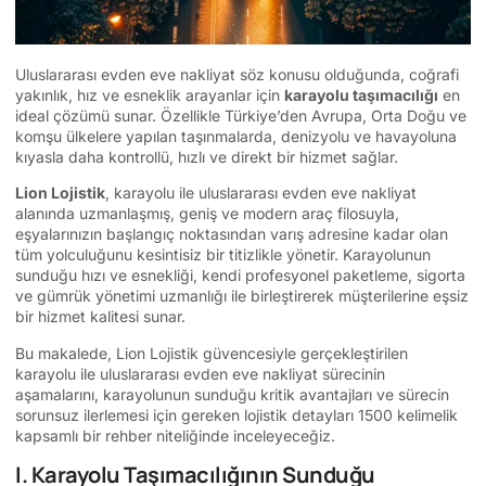
Uluslararası evden eve nakliyat söz konusu olduğunda, coğrafi
yakınlık, hız ve esneklik arayanlar için
karayolu taşımacılığı
en
ideal çözümü sunar. Özellikle Türkiye’den Avrupa, Orta Doğu ve
komşu ülkelere yapılan taşınmalarda, denizyolu ve havayoluna
kıyasla daha kontrollü, hızlı ve direkt bir hizmet sağlar.
Lion Lojistik
, karayolu ile uluslararası evden eve nakliyat
alanında uzmanlaşmış, geniş ve modern araç filosuyla,
eşyalarınızın başlangıç noktasından varış adresine kadar olan
tüm yolculuğunu kesintisiz bir titizlikle yönetir. Karayolunun
sunduğu hızı ve esnekliği, kendi profesyonel paketleme, sigorta
ve gümrük yönetimi uzmanlığı ile birleştirerek müşterilerine eşsiz
bir hizmet kalitesi sunar.
Bu makalede, Lion Lojistik güvencesiyle gerçekleştirilen
karayolu ile uluslararası evden eve nakliyat sürecinin
aşamalarını, karayolunun sunduğu kritik avantajları ve sürecin
sorunsuz ilerlemesi için gereken lojistik detayları 1500 kelimelik
kapsamlı bir rehber niteliğinde inceleyeceğiz.
I. Karayolu Taşımacılığının Sunduğu