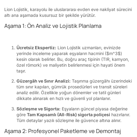
Lion Lojistik, karayolu ile uluslararası evden eve nakliyat sürecini
altı ana aşamada kusursuz bir şekilde yürütür.
Aşama 1: Ön Analiz ve Lojistik Planlama
Ücretsiz Ekspertiz:
Lion Lojistik uzmanları, evinizde
yerinde inceleme yaparak eşyaların hacmini (
$m^3$
)
kesin olarak belirler. Bu, doğru araç tipinin (TIR, kamyon,
özel römork) ve maliyetin belirlenmesi için hayati önem
taşır.
Güzergâh ve Sınır Analizi:
Taşınma güzergâhı üzerindeki
tüm sınır kapıları, gümrük prosedürleri ve transit süreleri
analiz edilir. Özellikle yoğun dönemler ve tatil günleri
dikkate alınarak en hızlı ve güvenli yol planlanır.
Sözleşme ve Sigorta:
Eşyaların güncel piyasa değerine
göre
Tam Kapsamlı (All-Risk) sigorta poliçesi
hazırlanır.
Tüm detaylar yazılı sözleşme ile güvence altına alınır.
Aşama 2: Profesyonel Paketleme ve Demontaj