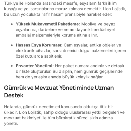
Türkiye ile Hollanda arasındaki mesafe, eşyaların farklı iklim
kuşağı ve yol sarsıntılarına maruz kalması demektir. Lion Lojistik,
bu uzun yolculukta “sıfır hasar” prensibiyle hareket eder:
Yüksek Mukavemetli Paketleme:
Mobilya ve beyaz
eşyalarınız, darbelere ve neme dayanıklı endüstriyel
ambalaj malzemeleriyle koruma altına alınır.
Hassas Eşya Koruması:
Cam eşyalar, antika objeler ve
elektronik cihazlar, sarsıntı emici dolgu malzemeleri içeren
özel kutularda sabitlenir.
Envanter Yönetimi:
Her paket numaralandırılır ve detaylı
bir liste oluşturulur. Bu disiplin, hem gümrük geçişlerinde
hem de yerleşim anında büyük kolaylık sağlar.
Gümrük ve Mevzuat Yönetiminde Uzman
Destek
Hollanda, gümrük denetimleri konusunda oldukça titiz bir
ülkedir. Lion Lojistik, sahip olduğu uluslararası yetki belgeleri ve
mevzuat hakimiyeti ile tüm bürokratik süreci sizin adınıza
yönetir.