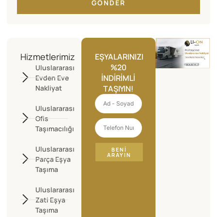
GÖNDER
Hizmetlerimiz
EŞYALARINIZI
%20
Uluslararası
İNDIRIMLI
Evden Eve
Nakliyat
TAŞIYIN!
Uluslararası
Ofis
Taşımacılığı
Uluslararası
BENI
ARAYIN
Parça Eşya
Taşıma
Uluslararası
Zati Eşya
Taşıma