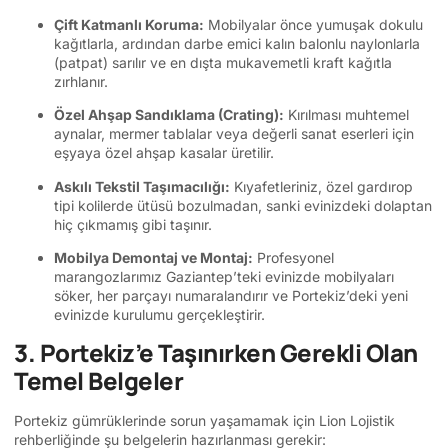
Çift Katmanlı Koruma:
Mobilyalar önce yumuşak dokulu
kağıtlarla, ardından darbe emici kalın balonlu naylonlarla
(patpat) sarılır ve en dışta mukavemetli kraft kağıtla
zırhlanır.
Özel Ahşap Sandıklama (Crating):
Kırılması muhtemel
aynalar, mermer tablalar veya değerli sanat eserleri için
eşyaya özel ahşap kasalar üretilir.
Askılı Tekstil Taşımacılığı:
Kıyafetleriniz, özel gardırop
tipi kolilerde ütüsü bozulmadan, sanki evinizdeki dolaptan
hiç çıkmamış gibi taşınır.
Mobilya Demontaj ve Montaj:
Profesyonel
marangozlarımız Gaziantep’teki evinizde mobilyaları
söker, her parçayı numaralandırır ve Portekiz’deki yeni
evinizde kurulumu gerçekleştirir.
3. Portekiz’e Taşınırken Gerekli Olan
Temel Belgeler
Portekiz gümrüklerinde sorun yaşamamak için Lion Lojistik
rehberliğinde şu belgelerin hazırlanması gerekir: