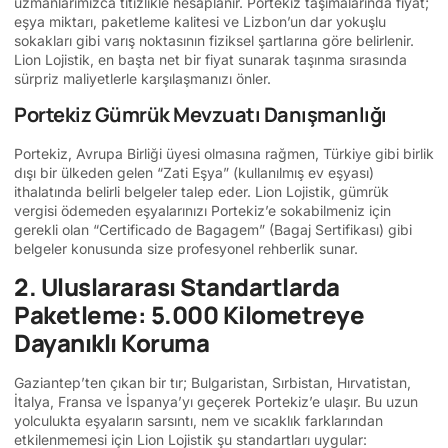
uzmanlarımızca titizlikle hesaplanır. Portekiz taşımalarında fiyat;
eşya miktarı, paketleme kalitesi ve Lizbon’un dar yokuşlu
sokakları gibi varış noktasının fiziksel şartlarına göre belirlenir.
Lion Lojistik, en başta net bir fiyat sunarak taşınma sırasında
sürpriz maliyetlerle karşılaşmanızı önler.
Portekiz Gümrük Mevzuatı Danışmanlığı
Portekiz, Avrupa Birliği üyesi olmasına rağmen, Türkiye gibi birlik
dışı bir ülkeden gelen “Zati Eşya” (kullanılmış ev eşyası)
ithalatında belirli belgeler talep eder. Lion Lojistik, gümrük
vergisi ödemeden eşyalarınızı Portekiz’e sokabilmeniz için
gerekli olan “Certificado de Bagagem” (Bagaj Sertifikası) gibi
belgeler konusunda size profesyonel rehberlik sunar.
2. Uluslararası Standartlarda
Paketleme: 5.000 Kilometreye
Dayanıklı Koruma
Gaziantep’ten çıkan bir tır; Bulgaristan, Sırbistan, Hırvatistan,
İtalya, Fransa ve İspanya’yı geçerek Portekiz’e ulaşır. Bu uzun
yolculukta eşyaların sarsıntı, nem ve sıcaklık farklarından
etkilenmemesi için Lion Lojistik şu standartları uygular: