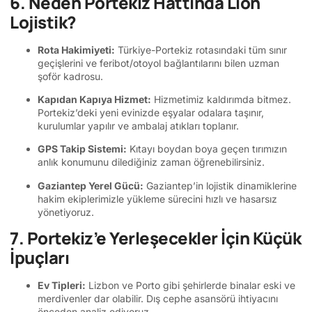
6. Neden Portekiz Hattında Lion
Lojistik?
Rota Hakimiyeti:
Türkiye-Portekiz rotasındaki tüm sınır
geçişlerini ve feribot/otoyol bağlantılarını bilen uzman
şoför kadrosu.
Kapıdan Kapıya Hizmet:
Hizmetimiz kaldırımda bitmez.
Portekiz’deki yeni evinizde eşyalar odalara taşınır,
kurulumlar yapılır ve ambalaj atıkları toplanır.
GPS Takip Sistemi:
Kıtayı boydan boya geçen tırımızın
anlık konumunu dilediğiniz zaman öğrenebilirsiniz.
Gaziantep Yerel Gücü:
Gaziantep’in lojistik dinamiklerine
hakim ekiplerimizle yükleme sürecini hızlı ve hasarsız
yönetiyoruz.
7. Portekiz’e Yerleşecekler İçin Küçük
İpuçları
Ev Tipleri:
Lizbon ve Porto gibi şehirlerde binalar eski ve
merdivenler dar olabilir. Dış cephe asansörü ihtiyacını
önceden analiz ediyoruz.