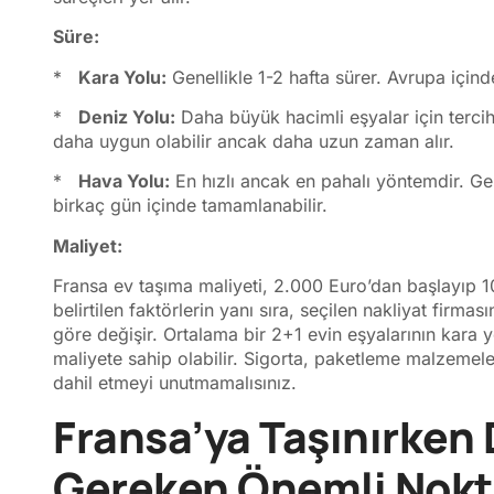
Süre:
*
Kara Yolu:
Genellikle 1-2 hafta sürer. Avrupa içinde
*
Deniz Yolu:
Daha büyük hacimli eşyalar için tercih 
daha uygun olabilir ancak daha uzun zaman alır.
*
Hava Yolu:
En hızlı ancak en pahalı yöntemdir. Gene
birkaç gün içinde tamamlanabilir.
Maliyet:
Fransa ev taşıma maliyeti, 2.000 Euro’dan başlayıp 10
belirtilen faktörlerin yanı sıra, seçilen nakliyat firmas
göre değişir. Ortalama bir 2+1 evin eşyalarının kara 
maliyete sahip olabilir. Sigorta, paketleme malzemele
dahil etmeyi unutmamalısınız.
Fransa’ya Taşınırken 
Gereken Önemli Nokta