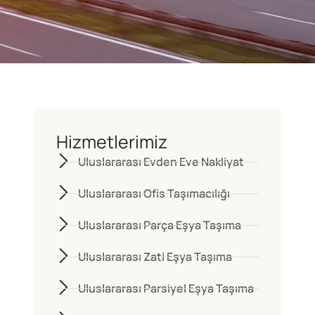
Hizmetlerimiz
Uluslararası Evden Eve Nakliyat
Uluslararası Ofis Taşımacılığı
Uluslararası Parça Eşya Taşıma
Uluslararası Zati Eşya Taşıma
Uluslararası Parsiyel Eşya Taşıma