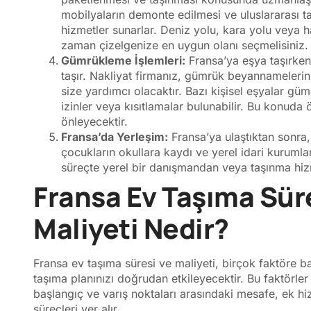
mobilyaların demonte edilmesi ve uluslararası ta
hizmetler sunarlar. Deniz yolu, kara yolu veya 
zaman çizelgenize en uygun olanı seçmelisiniz.
Gümrükleme İşlemleri:
Fransa’ya eşya taşırk
taşır. Nakliyat firmanız, gümrük beyannameleri
size yardımcı olacaktır. Bazı kişisel eşyalar gümr
izinler veya kısıtlamalar bulunabilir. Bu konud
önleyecektir.
Fransa’da Yerleşim:
Fransa’ya ulaştıktan sonra
çocukların okullara kaydı ve yerel idari kuruml
süreçte yerel bir danışmandan veya taşınma hizm
Fransa Ev Taşıma Sür
Maliyeti Nedir?
Fransa ev taşıma süresi ve maliyeti, birçok faktöre bağ
taşıma planınızı doğrudan etkileyecektir. Bu faktörler
başlangıç ve varış noktaları arasındaki mesafe, ek 
süreçleri yer alır.