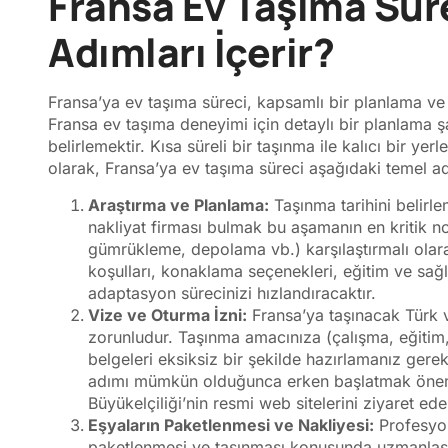
Fransa Ev Taşıma Süre
Adımları İçerir?
Fransa’ya ev taşıma süreci, kapsamlı bir planlama ve 
Fransa ev taşıma deneyimi için detaylı bir planlama şar
belirlemektir. Kısa süreli bir taşınma ile kalıcı bir ye
olarak, Fransa’ya ev taşıma süreci aşağıdaki temel adı
Araştırma ve Planlama:
Taşınma tarihini belirle
nakliyat firması bulmak bu aşamanın en kritik no
gümrükleme, depolama vb.) karşılaştırmalı olar
koşulları, konaklama seçenekleri, eğitim ve sağ
adaptasyon sürecinizi hızlandıracaktır.
Vize ve Oturma İzni:
Fransa’ya taşınacak Türk v
zorunludur. Taşınma amacınıza (çalışma, eğitim, 
belgeleri eksiksiz bir şekilde hazırlamanız ger
adımı mümkün olduğunca erken başlatmak önemli
Büyükelçiliği’nin resmi web sitelerini ziyaret edeb
Eşyaların Paketlenmesi ve Nakliyesi:
Profesyone
paketlenmesi ve taşınması konusunda uzmanlaşmı