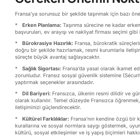
Fransa’ya sorunsuz bir şekilde taşınmak için bazı ön
*
Erken Planlama:
Taşınma sürecine ne kadar erken 
başvuruları, ev arayışı ve nakliyat firması seçimi gibi 
*
Bürokrasiye Hazırlık:
Fransa, bürokratik süreçleri
doğru bir şekilde hazırlamak, resmi kurumlarla iletiş
süreçte büyük avantaj sağlayacaktır.
*
Sağlık Sigortası:
Fransa’da yasal olarak ikamet ede
zorunludur. Fransız sosyal güvenlik sistemine (Sécurit
yaptırmak seçenekler arasındadır.
*
Dil Bariyeri:
Fransızca, ülkenin resmi dilidir ve g
olarak kullanılır. Temel düzeyde Fransızca öğrenmek,
iletişiminizi güçlendirecektir.
*
Kültürel Farklılıklar:
Fransa’nın kendine özgü bir kü
kurallarına ve sosyal normlara saygı göstermek, uyu
kültürü, sosyal etkileşimler ve iş yapış biçimleri hak