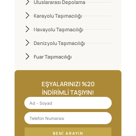
Uluslararası Depolama
Karayolu Taşımacılığı
Havayolu Taşımacılığı
Denizyolu Taşımacılığı
Fuar Taşımacılığı
EŞYALARINIZI %20
İNDIRIMLI TAŞIYIN!
BENI ARAYIN