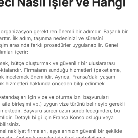
ci Nasıl İşler ve Hangi
organizasyon gerektiren önemli bir adımdır. Başarılı bir
ttır. İlk adım, taşınma nedeninizi ve süresini
rleşim arasında farklı prosedürler uygulanabilir. Genel
mları içerir:
mek, bütçe oluşturmak ve güvenilir bir uluslararası
ktalarıdır. Firmaların sunduğu hizmetleri (paketleme,
ak incelemek önemlidir. Ayrıca, Fransa’daki yaşam
lık hizmetleri hakkında önceden bilgi edinmek
atandaşları için vize ve oturma izni başvuruları
aile birleşimi vb.) uygun vize türünü belirleyip gerekli
ekmektedir. Başvuru süreci uzun sürebileceğinden, bu
dir. Detaylı bilgi için Fransa Konsolosluğu veya
ilirsiniz.
l nakliyat firmaları, eşyalarınızın güvenli bir şekilde
ştır. Kırılacak eşyalar için özel ambalajlama,