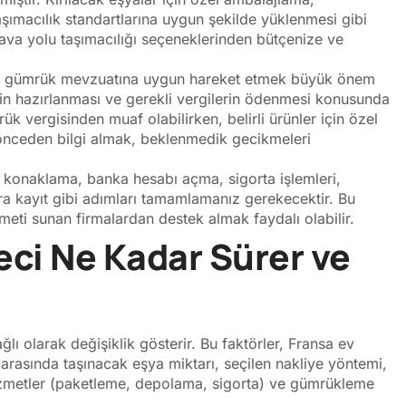
şımacılık standartlarına uygun şekilde yüklenmesi gibi
hava yolu taşımacılığı seçeneklerinden bütçenize ve
en gümrük mevzuatına uygun hareket etmek büyük önem
nin hazırlanması ve gerekli vergilerin ödenmesi konusunda
ük vergisinden muaf olabilirken, belirli ürünler için özel
a önceden bilgi almak, beklenmedik gecikmeleri
, konaklama, banka hesabı açma, sigorta işlemleri,
ara kayıt gibi adımları tamamlamanız gerekecektir. Bu
eti sunan firmalardan destek almak faydalı olabilir.
eci Ne Kadar Sürer ve
lı olarak değişiklik gösterir. Bu faktörler, Fransa ev
 arasında taşınacak eşya miktarı, seçilen nakliye yöntemi,
hizmetler (paketleme, depolama, sigorta) ve gümrükleme