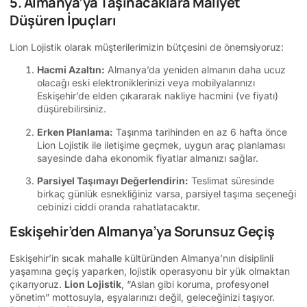
5. Almanya’ya Taşınacaklara Maliyet
Düşüren İpuçları
Lion Lojistik olarak müşterilerimizin bütçesini de önemsiyoruz:
Hacmi Azaltın:
Almanya’da yeniden almanın daha ucuz
olacağı eski elektroniklerinizi veya mobilyalarınızı
Eskişehir’de elden çıkararak nakliye hacmini (ve fiyatı)
düşürebilirsiniz.
Erken Planlama:
Taşınma tarihinden en az 6 hafta önce
Lion Lojistik ile iletişime geçmek, uygun araç planlaması
sayesinde daha ekonomik fiyatlar almanızı sağlar.
Parsiyel Taşımayı Değerlendirin:
Teslimat süresinde
birkaç günlük esnekliğiniz varsa, parsiyel taşıma seçeneği
cebinizi ciddi oranda rahatlatacaktır.
Eskişehir’den Almanya’ya Sorunsuz Geçiş
Eskişehir’in sıcak mahalle kültüründen Almanya’nın disiplinli
yaşamına geçiş yaparken, lojistik operasyonu bir yük olmaktan
çıkarıyoruz.
Lion Lojistik
, “Aslan gibi koruma, profesyonel
yönetim” mottosuyla, eşyalarınızı değil, geleceğinizi taşıyor.