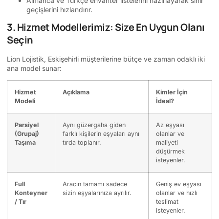
Almanca ve Türkçe envanter listelerini hazırlayarak sınır
geçişlerini hızlandırır.
3. Hizmet Modellerimiz: Size En Uygun Olanı
Seçin
Lion Lojistik, Eskişehirli müşterilerine bütçe ve zaman odaklı iki
ana model sunar:
Hizmet
Açıklama
Kimler İçin
Modeli
İdeal?
Parsiyel
Aynı güzergaha giden
Az eşyası
(Grupaj)
farklı kişilerin eşyaları aynı
olanlar ve
Taşıma
tırda toplanır.
maliyeti
düşürmek
isteyenler.
Full
Aracın tamamı sadece
Geniş ev eşyası
Konteyner
sizin eşyalarınıza ayrılır.
olanlar ve hızlı
/ Tır
teslimat
isteyenler.