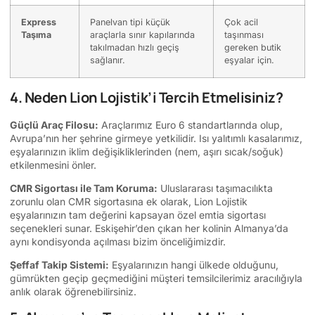
Express
Panelvan tipi küçük
Çok acil
Taşıma
araçlarla sınır kapılarında
taşınması
takılmadan hızlı geçiş
gereken butik
sağlanır.
eşyalar için.
4. Neden Lion Lojistik’i Tercih Etmelisiniz?
Güçlü Araç Filosu:
Araçlarımız Euro 6 standartlarında olup,
Avrupa’nın her şehrine girmeye yetkilidir. Isı yalıtımlı kasalarımız,
eşyalarınızın iklim değişikliklerinden (nem, aşırı sıcak/soğuk)
etkilenmesini önler.
CMR Sigortası ile Tam Koruma:
Uluslararası taşımacılıkta
zorunlu olan CMR sigortasına ek olarak, Lion Lojistik
eşyalarınızın tam değerini kapsayan özel emtia sigortası
seçenekleri sunar. Eskişehir’den çıkan her kolinin Almanya’da
aynı kondisyonda açılması bizim önceliğimizdir.
Şeffaf Takip Sistemi:
Eşyalarınızın hangi ülkede olduğunu,
gümrükten geçip geçmediğini müşteri temsilcilerimiz aracılığıyla
anlık olarak öğrenebilirsiniz.