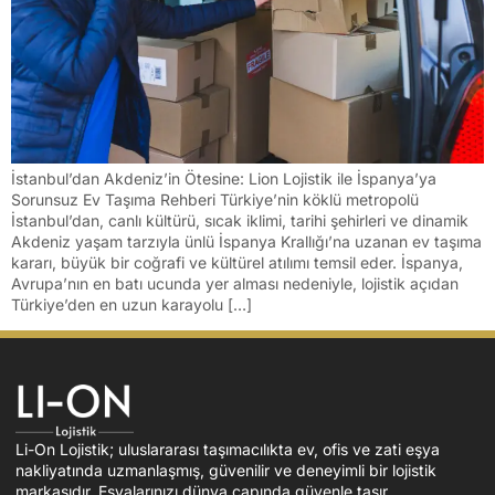
İstanbul’dan Akdeniz’in Ötesine: Lion Lojistik ile İspanya’ya
Sorunsuz Ev Taşıma Rehberi Türkiye’nin köklü metropolü
İstanbul’dan, canlı kültürü, sıcak iklimi, tarihi şehirleri ve dinamik
Akdeniz yaşam tarzıyla ünlü İspanya Krallığı’na uzanan ev taşıma
kararı, büyük bir coğrafi ve kültürel atılımı temsil eder. İspanya,
Avrupa’nın en batı ucunda yer alması nedeniyle, lojistik açıdan
Türkiye’den en uzun karayolu […]
Li-On Lojistik; uluslararası taşımacılıkta ev, ofis ve zati eşya
nakliyatında uzmanlaşmış, güvenilir ve deneyimli bir lojistik
markasıdır. Eşyalarınızı dünya çapında güvenle taşır.