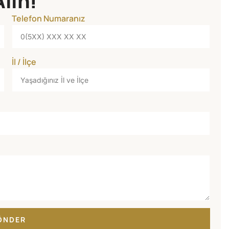
Alın!
Telefon Numaranız
İl / İlçe
ÖNDER