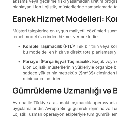
aksama veya gecikme riski yaşamadan üretim programla
planlayan Lion Lojistik, müşterilerine zamanlamada ta
Esnek Hizmet Modelleri: Kom
Müşteri taleplerine en uygun maliyetli çözümleri sunm
temel model üzerinden hizmet vermektedir:
Komple Taşımacılık (FTL):
Tek bir tırın veya ko
bu modelde, en hızlı ve direkt rota planlaması y
Parsiyel (Parça Eşya) Taşımacılık:
Küçük veya o
Lion Lojistik müşterilerinin yükleriyle organize bi
sadece yüklerinin metreküp (
$m^3$
) cinsinden 
minimuma indirirler.
Gümrükleme Uzmanlığı ve Bü
Avrupa ile Türkiye arasındaki taşımacılık operasyonl
uygulamalarıdır. Avrupa Birliği gümrük rejimine ve 
Lojistik, uzman operasyon ekipleriyle tüm gümrüklem