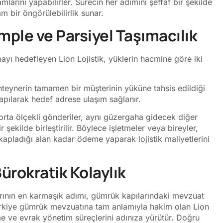
rını yapabilirler. Sürecin her adımını şeffaf bir şekilde
m bir öngörülebilirlik sunar.
ple ve Parsiyel Taşımacılık
ayı hedefleyen Lion Lojistik, yüklerin hacmine göre iki
nteynerin tamamen bir müşterinin yüküne tahsis edildiği
apılarak hedef adrese ulaşım sağlanır.
rta ölçekli gönderiler, aynı güzergaha gidecek diğer
r şekilde birleştirilir. Böylece işletmeler veya bireyler,
kapladığı alan kadar ödeme yaparak lojistik maliyetlerini
rokratik Kolaylık
arının en karmaşık adımı, gümrük kapılarındaki mevzuat
Türkiye gümrük mevzuatına tam anlamıyla hakim olan Lion
e ve evrak yönetim süreçlerini adınıza yürütür. Doğru