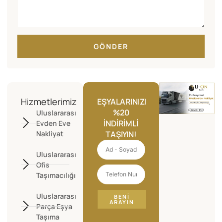
GÖNDER
Hizmetlerimiz
EŞYALARINIZI
%20
Uluslararası
İNDIRIMLI
Evden Eve
Nakliyat
TAŞIYIN!
Uluslararası
Ofis
Taşımacılığı
Uluslararası
BENI
ARAYIN
Parça Eşya
Taşıma