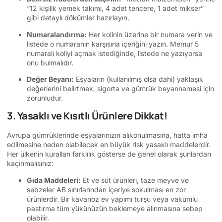
“12 kişilik yemek takımı, 4 adet tencere, 1 adet mikser”
gibi detaylı dökümler hazırlayın.
Numaralandırma:
Her kolinin üzerine bir numara verin ve
listede o numaranın karşısına içeriğini yazın. Memur 5
numaralı koliyi açmak istediğinde, listede ne yazıyorsa
onu bulmalıdır.
Değer Beyanı:
Eşyaların (kullanılmış olsa dahi) yaklaşık
değerlerini belirtmek, sigorta ve gümrük beyannamesi için
zorunludur.
3. Yasaklı ve Kısıtlı Ürünlere Dikkat!
Avrupa gümrüklerinde eşyalarınızın alıkonulmasına, hatta imha
edilmesine neden olabilecek en büyük risk yasaklı maddelerdir.
Her ülkenin kuralları farklılık gösterse de genel olarak şunlardan
kaçınmalısınız:
Gıda Maddeleri:
Et ve süt ürünleri, taze meyve ve
sebzeler AB sınırlarından içeriye sokulması en zor
ürünlerdir. Bir kavanoz ev yapımı turşu veya vakumlu
pastırma tüm yükünüzün beklemeye alınmasına sebep
olabilir.