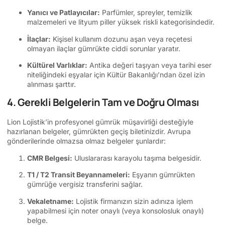
Yanıcı ve Patlayıcılar:
Parfümler, spreyler, temizlik
malzemeleri ve lityum piller yüksek riskli kategorisindedir.
İlaçlar:
Kişisel kullanım dozunu aşan veya reçetesi
olmayan ilaçlar gümrükte ciddi sorunlar yaratır.
Kültürel Varlıklar:
Antika değeri taşıyan veya tarihi eser
niteliğindeki eşyalar için Kültür Bakanlığı’ndan özel izin
alınması şarttır.
4. Gerekli Belgelerin Tam ve Doğru Olması
Lion Lojistik’in profesyonel gümrük müşavirliği desteğiyle
hazırlanan belgeler, gümrükten geçiş biletinizdir. Avrupa
gönderilerinde olmazsa olmaz belgeler şunlardır:
CMR Belgesi:
Uluslararası karayolu taşıma belgesidir.
T1 / T2 Transit Beyannameleri:
Eşyanın gümrükten
gümrüğe vergisiz transferini sağlar.
Vekaletname:
Lojistik firmanızın sizin adınıza işlem
yapabilmesi için noter onaylı (veya konsolosluk onaylı)
belge.