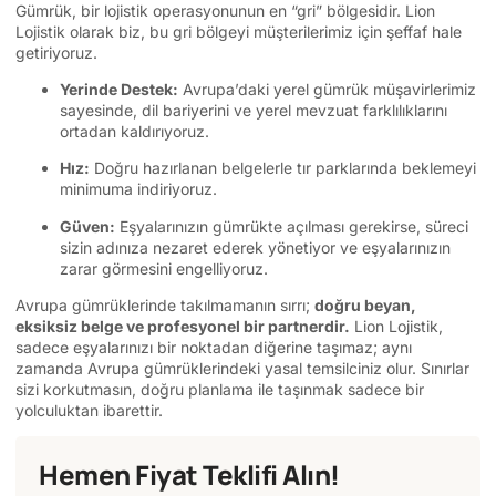
Gümrük, bir lojistik operasyonunun en “gri” bölgesidir. Lion
Lojistik olarak biz, bu gri bölgeyi müşterilerimiz için şeffaf hale
getiriyoruz.
Yerinde Destek:
Avrupa’daki yerel gümrük müşavirlerimiz
sayesinde, dil bariyerini ve yerel mevzuat farklılıklarını
ortadan kaldırıyoruz.
Hız:
Doğru hazırlanan belgelerle tır parklarında beklemeyi
minimuma indiriyoruz.
Güven:
Eşyalarınızın gümrükte açılması gerekirse, süreci
sizin adınıza nezaret ederek yönetiyor ve eşyalarınızın
zarar görmesini engelliyoruz.
Avrupa gümrüklerinde takılmamanın sırrı;
doğru beyan,
eksiksiz belge ve profesyonel bir partnerdir.
Lion Lojistik,
sadece eşyalarınızı bir noktadan diğerine taşımaz; aynı
zamanda Avrupa gümrüklerindeki yasal temsilciniz olur. Sınırlar
sizi korkutmasın, doğru planlama ile taşınmak sadece bir
yolculuktan ibarettir.
Hemen Fiyat Teklifi Alın!