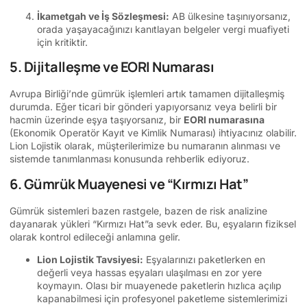
İkametgah ve İş Sözleşmesi:
AB ülkesine taşınıyorsanız,
orada yaşayacağınızı kanıtlayan belgeler vergi muafiyeti
için kritiktir.
5. Dijitalleşme ve EORI Numarası
Avrupa Birliği’nde gümrük işlemleri artık tamamen dijitalleşmiş
durumda. Eğer ticari bir gönderi yapıyorsanız veya belirli bir
hacmin üzerinde eşya taşıyorsanız, bir
EORI numarasına
(Ekonomik Operatör Kayıt ve Kimlik Numarası) ihtiyacınız olabilir.
Lion Lojistik olarak, müşterilerimize bu numaranın alınması ve
sistemde tanımlanması konusunda rehberlik ediyoruz.
6. Gümrük Muayenesi ve “Kırmızı Hat”
Gümrük sistemleri bazen rastgele, bazen de risk analizine
dayanarak yükleri “Kırmızı Hat”a sevk eder. Bu, eşyaların fiziksel
olarak kontrol edileceği anlamına gelir.
Lion Lojistik Tavsiyesi:
Eşyalarınızı paketlerken en
değerli veya hassas eşyaları ulaşılması en zor yere
koymayın. Olası bir muayenede paketlerin hızlıca açılıp
kapanabilmesi için profesyonel paketleme sistemlerimizi