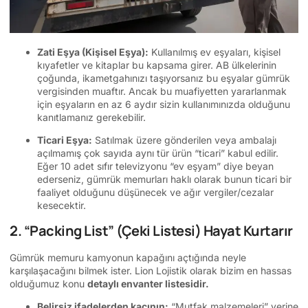
Zati Eşya (Kişisel Eşya):
Kullanılmış ev eşyaları, kişisel
kıyafetler ve kitaplar bu kapsama girer. AB ülkelerinin
çoğunda, ikametgahınızı taşıyorsanız bu eşyalar gümrük
vergisinden muaftır. Ancak bu muafiyetten yararlanmak
için eşyaların en az 6 aydır sizin kullanımınızda olduğunu
kanıtlamanız gerekebilir.
Ticari Eşya:
Satılmak üzere gönderilen veya ambalajı
açılmamış çok sayıda aynı tür ürün “ticari” kabul edilir.
Eğer 10 adet sıfır televizyonu “ev eşyam” diye beyan
ederseniz, gümrük memurları haklı olarak bunun ticari bir
faaliyet olduğunu düşünecek ve ağır vergiler/cezalar
kesecektir.
2. “Packing List” (Çeki Listesi) Hayat Kurtarır
Gümrük memuru kamyonun kapağını açtığında neyle
karşılaşacağını bilmek ister. Lion Lojistik olarak bizim en hassas
olduğumuz konu
detaylı envanter listesidir.
Belirsiz ifadelerden kaçının:
“Mutfak malzemeleri” yerine