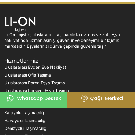
Li-On Lojistik; uluslararası taşımacılıkta ev, ofis ve zati eşya
nakliyatında uzmanlaşmış, güvenilir ve deneyimli bir lojistik
markasıdır. Eşyalarınızı dünya çapında güvenle taşır.
Hizmetlerimiz
Uluslararası Evden Eve Nakliyat
Uluslararası Ofis Taşıma
Uluslararası Parça Eşya Taşıma
Uluslararası Parsiyel Eşya Taşıma
Whatsapp Destek
Çağrı Merkezi
Uluslararası Zati Eşya Taşıma
Karayolu Taşımacılığı
Havayolu Taşımacılığı
Denizyolu Taşımacılığı