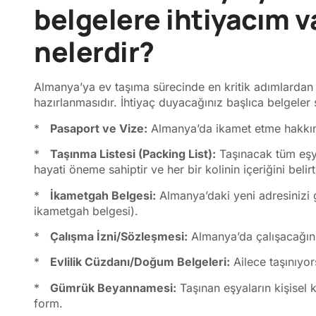
belgelere ihtiyacım v
nelerdir?
Almanya’ya ev taşıma sürecinde en kritik adımlardan b
hazırlanmasıdır. İhtiyaç duyacağınız başlıca belgeler 
*
Pasaport ve Vize:
Almanya’da ikamet etme hakkını
*
Taşınma Listesi (Packing List):
Taşınacak tüm eşyal
hayati öneme sahiptir ve her bir kolinin içeriğini belirt
*
İkametgah Belgesi:
Almanya’daki yeni adresinizi 
ikametgah belgesi).
*
Çalışma İzni/Sözleşmesi:
Almanya’da çalışacağını
*
Evlilik Cüzdanı/Doğum Belgeleri:
Ailece taşınıyor
*
Gümrük Beyannamesi:
Taşınan eşyaların kişisel 
form.