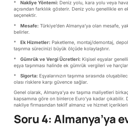
*
Nakliye Yöntemi:
Deniz yolu, kara yolu veya hava 
açısından farklılık gösterir. Deniz yolu genellikle e
seçenektir.
*
Mesafe:
Türkiye’den Almanya’ya olan mesafe, yakıt 
belirler.
*
Ek Hizmetler:
Paketleme, montaj/demontaj, depolama
taşınma sürecinizi büyük ölçüde kolaylaştırır.
*
Gümrük ve Vergi Ücretleri:
Kişisel eşyalar genell
eşya taşınması halinde ek gümrük vergileri ve harçlar 
*
Sigorta:
Eşyalarınızın taşınma sırasında oluşabilec
olası risklere karşı güvence sağlar.
Genel olarak, Almanya’ya ev taşıma maliyetleri birka
kapsamına göre on binlerce Euro’ya kadar çıkabilir. Det
nakliye firmasından teklif almanız ve hizmet içeriklerin
Soru 4: Almanya’ya ev