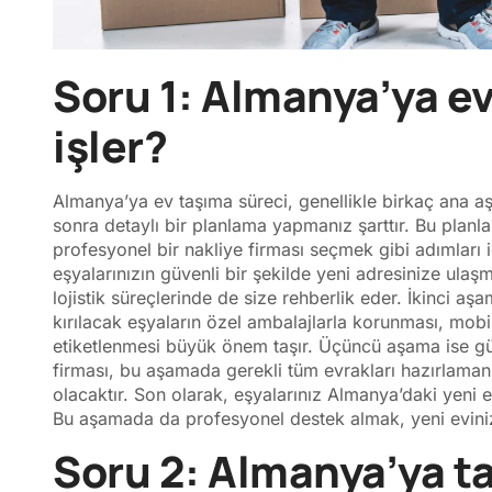
Soru 1: Almanya’ya ev
işler?
Almanya’ya ev taşıma süreci, genellikle birkaç ana aş
sonra detaylı bir planlama yapmanız şarttır. Bu planl
profesyonel bir nakliye firması seçmek gibi adımları iç
eşyalarınızın güvenli bir şekilde yeni adresinize u
lojistik süreçlerinde de size rehberlik eder. İkinci a
kırılacak eşyaların özel ambalajlarla korunması, mobi
etiketlenmesi büyük önem taşır. Üçüncü aşama ise güm
firması, bu aşamada gerekli tüm evrakları hazırlam
olacaktır. Son olarak, eşyalarınız Almanya’daki yeni e
Bu aşamada da profesyonel destek almak, yeni evinize
Soru 2: Almanya’ya t