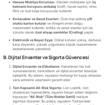
Hassas Mobilya Koruması:
Sökülen mobilyalar için
üç
katmanlı koruyucu ambalaj
(kraft, havalı naylon, streç
film) ve özel köşe koruyucular kullanılır.
Kırılacaklar ve Sanat Eserleri:
Özel imal edilmiş
çift
oluklu karton kutular
ve titreşimi emen dolgu
malzemeleri kullanılır. Antika ve sanat eserleri için ise
zorunlu olarak
özel ahşap sandıklar (Crating)
yapılır.
Elektronik ve Beyaz Eşya:
Orjinal kutuları yoksa, darbeye
karşı dayanıklı, yüksek yoğunluklu köpük malzemelerle
desteklenerek paketlenir.
B. Dijital Envanter ve Sigorta Güvencesi
Dijital Envanter ve Etiketleme:
Paketlenen her koli
numaralandırılır, barkodlanır ve dijital envanter listesiyle
eşleştirilir. Bu sistem, eşyaların herhangi bir kayıp olmadan
varış adresine ulaşmasını garanti eder.
Tam Kapsamlı All-Risk Sigorta:
Lion Lojistik, tüm
uluslararası taşımacılıkta, eşyanın beyan edilen değerini
kapsayan
“All-Risk” (Tüm Riskler Dahil)
nakliyat
sigortası düzenler. Bu poliçe, eşyaların Türkiye’deki