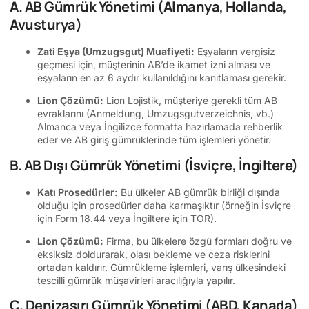
A. AB Gümrük Yönetimi (Almanya, Hollanda,
Avusturya)
Zati Eşya (Umzugsgut) Muafiyeti:
Eşyaların vergisiz
geçmesi için, müşterinin AB’de ikamet izni alması ve
eşyaların en az 6 aydır kullanıldığını kanıtlaması gerekir.
Lion Çözümü:
Lion Lojistik, müşteriye gerekli tüm AB
evraklarını (Anmeldung, Umzugsgutverzeichnis, vb.)
Almanca veya İngilizce formatta hazırlamada rehberlik
eder ve AB giriş gümrüklerinde tüm işlemleri yönetir.
B. AB Dışı Gümrük Yönetimi (İsviçre, İngiltere)
Katı Prosedürler:
Bu ülkeler AB gümrük birliği dışında
olduğu için prosedürler daha karmaşıktır (örneğin İsviçre
için Form 18.44 veya İngiltere için TOR).
Lion Çözümü:
Firma, bu ülkelere özgü formları doğru ve
eksiksiz doldurarak, olası bekleme ve ceza risklerini
ortadan kaldırır. Gümrükleme işlemleri, varış ülkesindeki
tescilli gümrük müşavirleri aracılığıyla yapılır.
C. Denizaşırı Gümrük Yönetimi (ABD, Kanada)