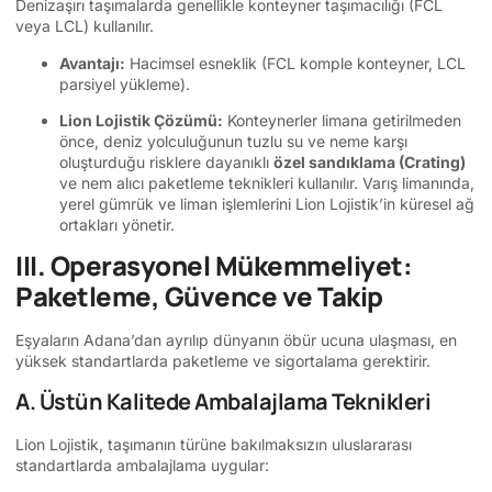
Denizaşırı taşımalarda genellikle konteyner taşımacılığı (FCL
veya LCL) kullanılır.
Avantajı:
Hacimsel esneklik (FCL komple konteyner, LCL
parsiyel yükleme).
Lion Lojistik Çözümü:
Konteynerler limana getirilmeden
önce, deniz yolculuğunun tuzlu su ve neme karşı
oluşturduğu risklere dayanıklı
özel sandıklama (Crating)
ve nem alıcı paketleme teknikleri kullanılır. Varış limanında,
yerel gümrük ve liman işlemlerini Lion Lojistik’in küresel ağ
ortakları yönetir.
III. Operasyonel Mükemmeliyet:
Paketleme, Güvence ve Takip
Eşyaların Adana’dan ayrılıp dünyanın öbür ucuna ulaşması, en
yüksek standartlarda paketleme ve sigortalama gerektirir.
A. Üstün Kalitede Ambalajlama Teknikleri
Lion Lojistik, taşımanın türüne bakılmaksızın uluslararası
standartlarda ambalajlama uygular: