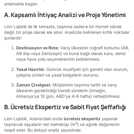
anlamakla başlar.
A. Kapsamlı İhtiyaç Analizi ve Proje Yönetimi
Lion Lojistik ile ilk temasta, taşınma sadece bir hizmet olarak
değil, bir proje olarak ele alınır. Analizde belirlenen kritik noktalar
şunlardır:
Destinasyon ve Rota:
Varış ülkesinin coğrafi konumu (AB,
AB dışı veya Denizaşırı) ve buna bağlı olarak kara, deniz
veya hava yolu seçeneklerinin belirlenmesi.
Yasal Hazırlık:
Gümrük muafiyeti için gerekli olan oturum,
çalışma izinleri ve yasal belgelerin durumu.
Zaman Çizelgesi:
Müşterinin taşınma tarihi ve varış
ülkesinin gerektirdiği transit sürelerin (örneğin,
Almanya’ya 10 gün, ABD’ye 4-6 hafta) netleştirilmesi.
B. Ücretsiz Ekspertiz ve Sabit Fiyat Şeffaflığı
Lion Lojistik, Adana’daki evde
ücretsiz ekspertiz
yaparak
taşınacak eşyaların net metreküp (m³) ve ağırlık değerlerini
tespit eder. Bu detaylı analiz sayesinde: