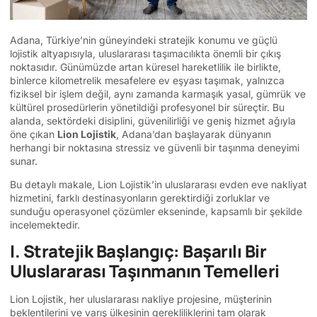
Adana, Türkiye’nin güneyindeki stratejik konumu ve güçlü
lojistik altyapısıyla, uluslararası taşımacılıkta önemli bir çıkış
noktasıdır. Günümüzde artan küresel hareketlilik ile birlikte,
binlerce kilometrelik mesafelere ev eşyası taşımak, yalnızca
fiziksel bir işlem değil, aynı zamanda karmaşık yasal, gümrük ve
kültürel prosedürlerin yönetildiği profesyonel bir süreçtir. Bu
alanda, sektördeki disiplini, güvenilirliği ve geniş hizmet ağıyla
öne çıkan
Lion Lojistik
, Adana’dan başlayarak dünyanın
herhangi bir noktasına stressiz ve güvenli bir taşınma deneyimi
sunar.
Bu detaylı makale, Lion Lojistik’in uluslararası evden eve nakliyat
hizmetini, farklı destinasyonların gerektirdiği zorluklar ve
sunduğu operasyonel çözümler ekseninde, kapsamlı bir şekilde
incelemektedir.
I. Stratejik Başlangıç: Başarılı Bir
Uluslararası Taşınmanın Temelleri
Lion Lojistik, her uluslararası nakliye projesine, müşterinin
beklentilerini ve varış ülkesinin gerekliliklerini tam olarak