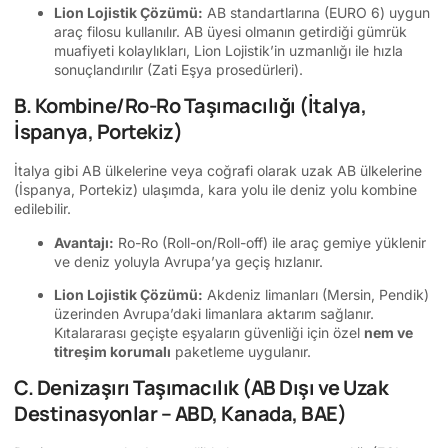
Lion Lojistik Çözümü:
AB standartlarına (EURO 6) uygun
araç filosu kullanılır. AB üyesi olmanın getirdiği gümrük
muafiyeti kolaylıkları, Lion Lojistik’in uzmanlığı ile hızla
sonuçlandırılır (Zati Eşya prosedürleri).
B. Kombine/Ro-Ro Taşımacılığı (İtalya,
İspanya, Portekiz)
İtalya gibi AB ülkelerine veya coğrafi olarak uzak AB ülkelerine
(İspanya, Portekiz) ulaşımda, kara yolu ile deniz yolu kombine
edilebilir.
Avantajı:
Ro-Ro (Roll-on/Roll-off) ile araç gemiye yüklenir
ve deniz yoluyla Avrupa’ya geçiş hızlanır.
Lion Lojistik Çözümü:
Akdeniz limanları (Mersin, Pendik)
üzerinden Avrupa’daki limanlara aktarım sağlanır.
Kıtalararası geçişte eşyaların güvenliği için özel
nem ve
titreşim korumalı
paketleme uygulanır.
C. Denizaşırı Taşımacılık (AB Dışı ve Uzak
Destinasyonlar – ABD, Kanada, BAE)